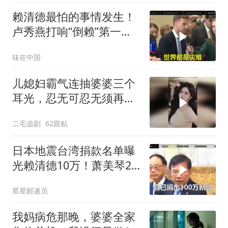
赖清德最怕的事情发生！
卢秀燕打响“倒赖”第一
枪，美国趁火打劫
味在中国
儿媳妇霸气连抽婆婆三个
耳光，忍无可忍无须再
忍，太解气了！
二毛追剧
62跟贴
日本地震台湾捐款名单曝
光赖清德10万！萧美琴20
万，郑丽文100万
星星邮递员
我妈病危那晚，婆婆全家