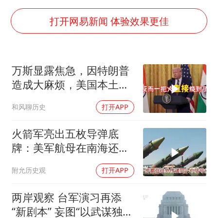
泰国校园枪击事件已致8死30余伤
考生称遭第二名花钱劝退 当地再通报
打开网易新闻 体验效果更佳
福建省泉州市委书记张毅恭接受纪律审查和监察调查
2名小孩玩手机低头幅度近乎折叠
万斯显露焦急，因特朗普
“中国蔬菜之乡”最高温达41.8℃
造成大麻烦，美国本土有
老人离世案亲属质疑记录仪
受袭可能
和风聊历史
打开APP
四川宜宾地震网友称睡觉被摇醒
夯实基础开新局
火箭军亮出五枚导弹底
牌：美军航母在南海还有
安全区吗？
附允历史观
打开APP
两岸观察 台军演习再添
“新剧本” 妄图“以武谋独”