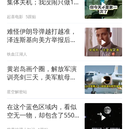
集体关机；我没闹只做1
事，6天后她打来电话：
起喜电影
5跟贴
你是不是疯了？
难怪伊朗导弹越打越准，
泽连斯基向美方举报后，
特朗普宣布不打了
铁血江湖人
黄岩岛画个圈，解放军演
训亮剑三天，美军航母从
南海跑了
星空解密站
在这个蓝色区域内，看似
空无一物，却包含了5500
个星系！