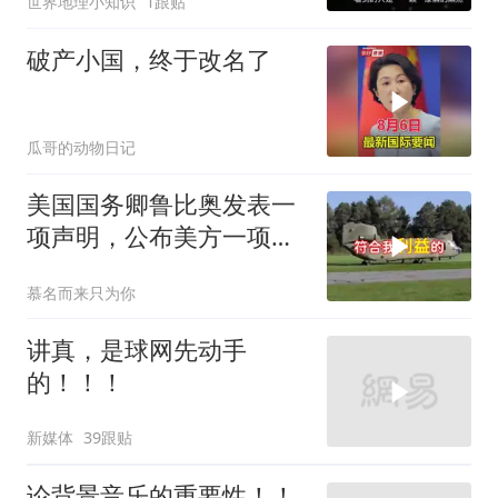
世界地理小知识
1跟贴
破产小国，终于改名了
瓜哥的动物日记
美国国务卿鲁比奥发表一
项声明，公布美方一项重
要决定
慕名而来只为你
讲真，是球网先动手
的！！！
新媒体
39跟贴
论背景音乐的重要性！！