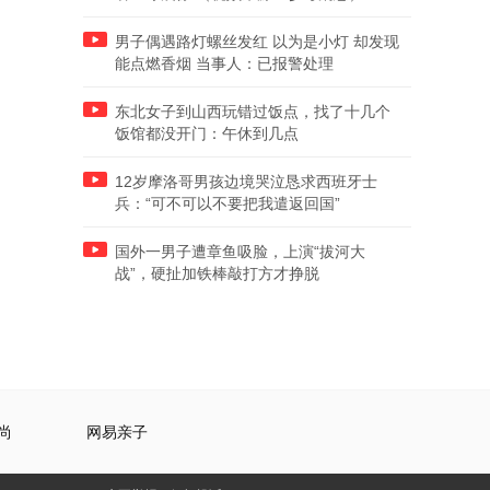
男子偶遇路灯螺丝发红 以为是小灯 却发现
能点燃香烟 当事人：已报警处理
东北女子到山西玩错过饭点，找了十几个
饭馆都没开门：午休到几点
12岁摩洛哥男孩边境哭泣恳求西班牙士
兵：“可不可以不要把我遣返回国”
国外一男子遭章鱼吸脸，上演“拔河大
战”，硬扯加铁棒敲打方才挣脱
尚
网易亲子