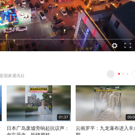
是国家通讯社
01:37
00:0
发
日本广岛废墟旁响起抗议声：
云南罗平：九龙瀑布进入丰
勿忘历史、拒绝拥核
期