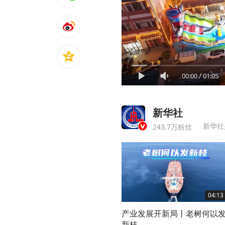
00:00
/
01:05
新华社
新华社
243.7万粉丝
04:13
产业发展开新局丨老树何以
新枝