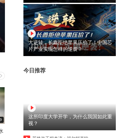
大逆转，长鑫拒绝苹果压价了！中国芯
片产业实现怎样的逆袭？
今日推荐
这所印度大学开学，为什么我国如此重
9
01:34
00:12
视？
水
日本广岛废墟旁响起抗议声：
2026粤澳名优商品展在澳门
勿忘历史 拒绝拥核
幕