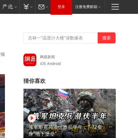
登录
注册免费邮箱
举报
网易新闻
iOS
Android
猜你喜欢
俄军坦克兵潜伏敌后半年，T-72变
身“地下堡垒”