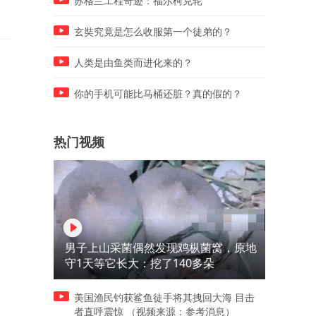
苏格兰工程奇迹：福尔柯克轮
玄奘究竟是怎么收服第一个徒弟的？
人类是由鱼类而进化来的？
你的手机可能比马桶还脏？真的假的？
热门视频
男子上山采菌偶然发现鸡枞菌窝，原地
守1天等它长大：挖了140多朵
美国渔民钓获鲨鱼徒手将其拽回大海 目击
者直呼震惊 （视频来源：参考消息）