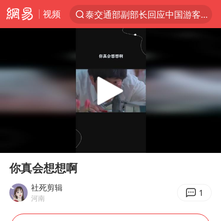
视频
泰交通部副部长回应中国游客遭歧视
夜幕落下 运动上场
1岁宝宝碰坏纸巾盒 宝妈被索赔924元
台风白海豚环流面积近似13个浙江
Meta被判支付5.67亿美元
台风白海豚逼近 暴雨大暴雨来袭
47岁妈妈突然产女 26岁女儿：很震惊
00:00
00:17
OpenAI为免费用户升级GPT-5.6 Luna
Play
Ent
full
日本广岛民众举行游行反对政府行径
你真会想想啊
21楼高空抛物嫌疑人被拘留
社死剪辑
1
河南
实探山东最热的“中国蔬菜之乡”