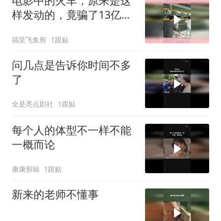
电影中的火车，原来是这
样发动的，竟骗了13亿观
众！
搞笑飞鱼剪
1跟贴
问几点是告诉你时间不多
了
全是亮点剧社
1跟贴
每个人的体型不一样不能
一概而论
康康剪辑
1跟贴
新来的老师不懂事