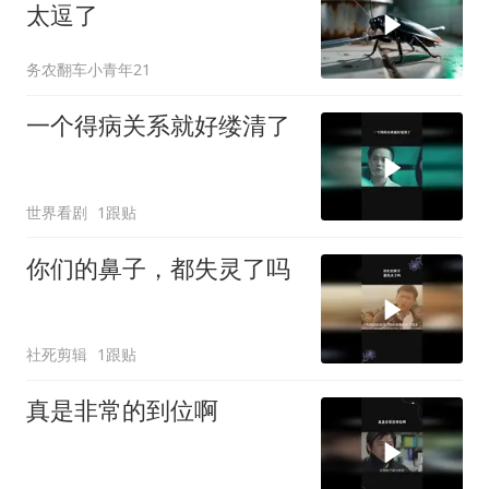
太逗了
务农翻车小青年21
一个得病关系就好缕清了
世界看剧
1跟贴
你们的鼻子，都失灵了吗
社死剪辑
1跟贴
真是非常的到位啊