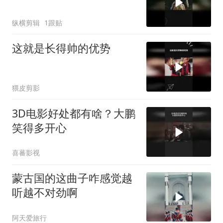
纵横剪辑
1跟贴
这就是长得帅的优势
猥皮剪影
3D电影好处都有啥？大鹏
笑得多开心
喜蕃影视
蒙古国的这曲子咋感觉越
听越不对劲啊
阿天爱旅行