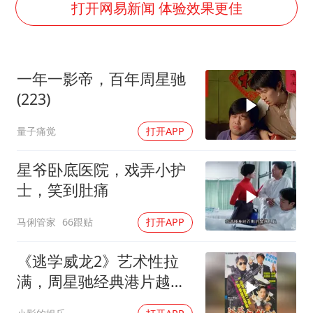
女子开一天一夜空调后二氧化碳中毒
打开网易新闻 体验效果更佳
台风白海豚最新路径研判来了
船舶避风项目停工 多地全力防台风
一年一影帝，百年周星驰
命案逃犯躲进深山21年活得像野人
(223)
现代版摸金校尉落网查获400多枚古币
量子痛觉
打开APP
服务实体经济 财政金融打出组合拳
男子结婚8年发现3个女儿均非亲生
星爷卧底医院，戏弄小护
奋进开新局 实干挑大梁
士，笑到肚痛
马俐管家
66跟贴
打开APP
《逃学威龙2》艺术性拉
满，周星驰经典港片越品
越有味