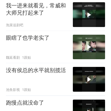
我一进来就看见，常威和
大师兄打起来了
泡菜追剧吧
眼瞎了也学老实了
魏延看剧
1跟贴
没有侯总的水平就别揽活
池鱼影视
1跟贴
跑慢点就没命了