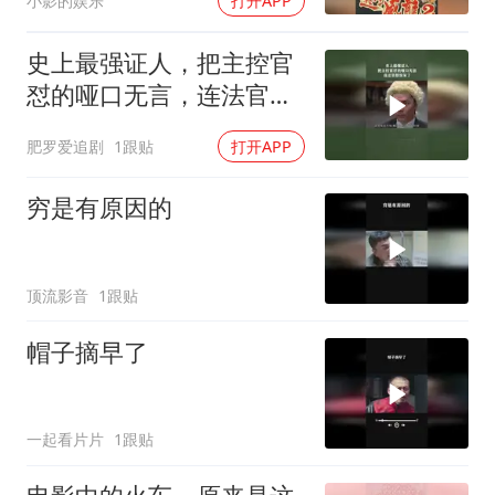
小影的娱乐
打开APP
史上最强证人，把主控官
怼的哑口无言，连法官都
惊呆了
肥罗爱追剧
1跟贴
打开APP
穷是有原因的
顶流影音
1跟贴
帽子摘早了
一起看片片
1跟贴