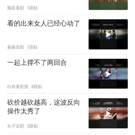
魏延看剧
1跟贴
看的出来女人已经心动了
淼淼追剧
1跟贴
一起上撑不了两回合
白班看影视
4跟贴
砍价越砍越高，这波反向
操作太秀了
丸子追剧
3跟贴