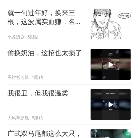
就一句过年好，换来三
根，这波属实血赚，名场
面太搞笑！
小龙追剧
5跟贴
偷换奶油，这招也太损了
黑衬衫剪辑
1跟贴
我很丑，但我很温柔
大风车影视
3跟贴
广式双马尾都这么大只，