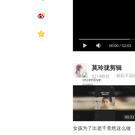
00:00
/
02:03
莫玲珑剪辑
精彩不容
3214粉丝
00:33
女孩为了出老千竟然这么做