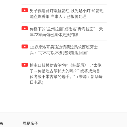
男子偶遇路灯螺丝发红 以为是小灯 却发现
能点燃香烟 当事人：已报警处理
你楼下的“兰州拉面”或改名“青海拉面”，天
津72家面馆已集体更换招牌
12岁摩洛哥男孩边境哭泣恳求西班牙士
兵：“可不可以不要把我遣返回国”
博主口技模仿古筝“弹”《枉凝眉》，“太像
了～你是吃古筝长大的吗？”“或将成为首
位考级不带古筝的选手。”（来源：新华每
日电讯）
尚
网易亲子