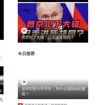
普京犯下大错，已走进死胡同？
今日推荐
这所印度大学开学，为什么我国如此重
0
01:36
00:46
视？
气
汉奸正吃着烤鸭竟发现鸭头里
女人逃出人贩子牢笼
面有字条打开一看乐坏了