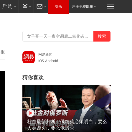
登录
注册免费邮箱
举报
网易新闻
iOS
Android
猜你喜欢
杜金最新判断：俄精英必须明白，要么
人类毁灭，要么俄毁灭