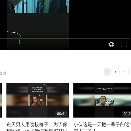
错过
00:41
01:0
逆天男人用嘴接枪子，为了保
小伙这是一天把一辈子的运
护同伴，还把他们塞进棺材里
都用完了！