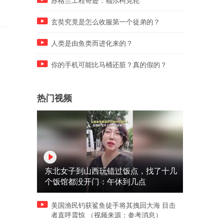
苏格兰工程奇迹：福尔柯克轮
玄奘究竟是怎么收服第一个徒弟的？
人类是由鱼类而进化来的？
你的手机可能比马桶还脏？真的假的？
热门视频
东北女子到山西玩错过饭点，找了十几
个饭馆都没开门：午休到几点
美国渔民钓获鲨鱼徒手将其拽回大海 目击
者直呼震惊 （视频来源：参考消息）