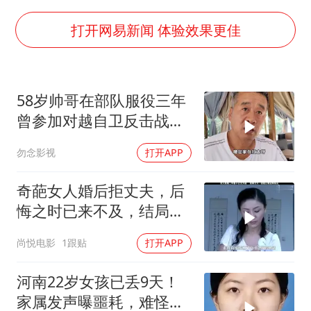
商场现钱学森巨幅海报 负责人回应
杭州全市有序停课
打开网易新闻 体验效果更佳
“不怕六爷挂得多 就怕六爷挂一颗”
全民健身事业高质量发展
58岁帅哥在部队服役三年
WTT瑞典大满贯女单签表出炉
曾参加对越自卫反击战讲
36岁男演员成景区NPC后人气爆棚
述猫耳洞里的
勿念影视
打开APP
上四休三，但降薪1000元，你接受吗？
乐享全民健身 共筑健康中国
奇葩女人婚后拒丈夫，后
悔之时已来不及，结局令
人唏嘘不已
尚悦电影
1跟贴
打开APP
河南22岁女孩已丢9天！
家属发声曝噩耗，难怪搜