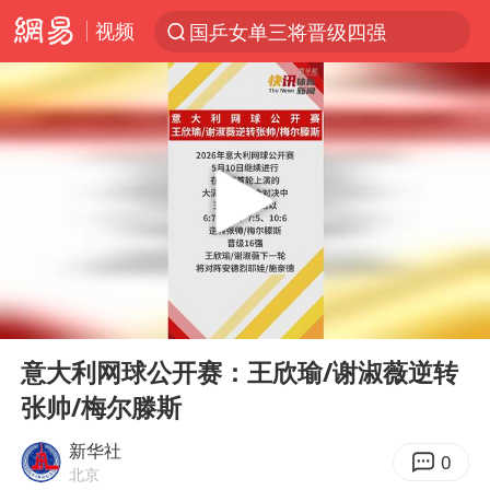
视频
国乒女单三将晋级四强
光影经济撬动暑期消费新蓝海
新疆优化调整景区内自驾服务费
微信又有新功能，你可以“撤回”你的撤回了！
浙江上海等地有大雨或暴雨
梁家辉：到内地拍戏不是北上是回归
情侣平潭拍日出坠崖1死1伤
00:00
00:13
西湖突现狂风暴雨 游客瞬间被浇透
Play
Ent
full
白海豚将正面袭击贯穿浙江
意大利网球公开赛：王欣瑜/谢淑薇逆转
张帅/梅尔滕斯
《欢迎来龙餐馆》口碑
几元成本的AI广告导致千万市值蒸发
新华社
0
北京