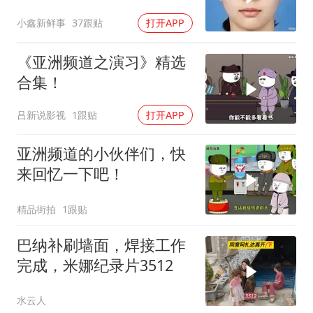
救犬也闻不到气味
小鑫新鲜事
37跟贴
打开APP
《亚洲频道之演习》精选
合集！
吕新说影视
1跟贴
打开APP
亚洲频道的小伙伴们，快
来回忆一下吧！
精品街拍
1跟贴
巴纳补刷墙面，焊接工作
完成，米娜纪录片3512
水云人