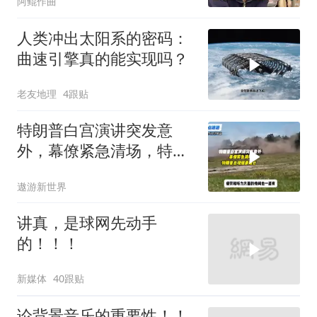
阿鲲作曲
人类冲出太阳系的密码：
曲速引擎真的能实现吗？
老友地理
4跟贴
特朗普白宫演讲突发意
外，幕僚紧急清场，特朗
普出现健康疑云！
遨游新世界
讲真，是球网先动手
的！！！
新媒体
40跟贴
论背景音乐的重要性！！