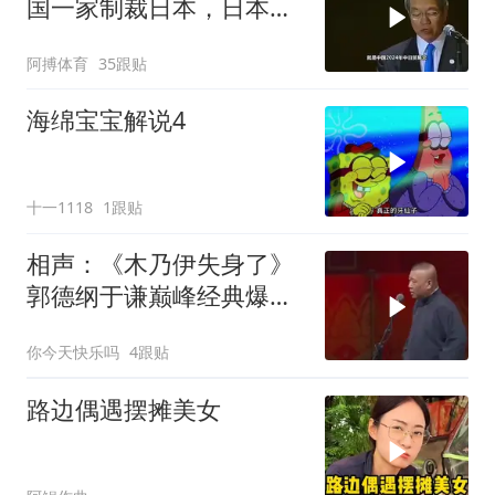
国一家制裁日本，日本可
能还剩一口气
阿搏体育
35跟贴
海绵宝宝解说4
十一1118
1跟贴
相声：《木乃伊失身了》
郭德纲于谦巅峰经典爆笑
相声太搞笑太逗了
你今天快乐吗
4跟贴
路边偶遇摆摊美女