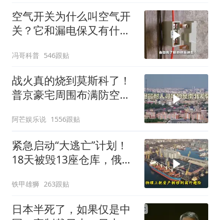
空气开关为什么叫空气开
关？它和漏电保又有什么
区别？
冯哥科普
546跟贴
战火真的烧到莫斯科了！
普京豪宅周围布满防空
塔，大战一触即发2
阿芒娱乐说
1556跟贴
紧急启动“大逃亡”计划！
18天被毁13座仓库，俄电
商巨头被逼无奈，出此下
铁甲雄狮
263跟贴
策
日本半死了，如果仅是中