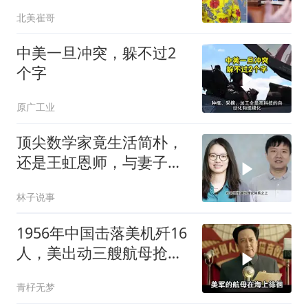
全世界
北美崔哥
中美一旦冲突，躲不过2
个字
原广工业
顶尖数学家竟生活简朴，
还是王虹恩师，与妻子合
照慈眉善目
林子说事
1956年中国击落美机歼16
人，美出动三艘航母抢尸
体
青杍无梦