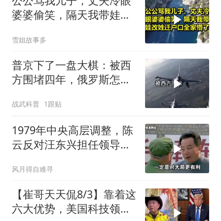
公公骂我儿子，丈夫冷眼
婆婆偷笑，隔天我带娃改
姓迁户口全家懵了！
雪姐故事多
普京下了一盘大棋：被西
方围堵四年，俄罗斯怎么
反倒打出了国运翻盘？
战武科普
1跟贴
1979年中央高层调整，陈
云反对汪东兴担任领导职
务
风月得自难寻
【崔哥天天侃8/3】靠着这
六大优势，美国科技领军