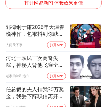
网传《披荆斩棘2026》名单
打开网易新闻 体验效果更佳
女主硬加吻戏短剧已下架
浙江台州《告全体市民书》
郭德纲于谦2026年天津春
香港宏福苑火灾或由烟头引起
晚神作，包袱抖到你缺氧
西贝创始人贾国龙押注鲜羊赛道
笑到肚子疼！
人间天下事
打开APP
人民的健康、体质、幸福一脉相承
河北一农民三次离奇失
踪，神秘人背他飞遍全中
国，幕后真相是什么
老家的诗和远方
打开APP
任总裁的夫人扣我30万奖
金，我丢下辞职信离开，
当晚她慌忙问：甲方只和