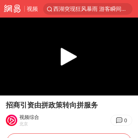
视频
西湖突现狂风暴雨 游客瞬间被浇透
河南重大刑事案嫌疑人落网
富婆带资进组给自己硬加60多场吻戏
黄金创今年来最大单周涨幅
视频丨中国东方电气集团原党组副书记、董事宋致远被查
金饰克价一夜涨回1300元
白海豚将正面袭击贯穿浙江
00:00
15:07
梁家辉：到内地拍戏不是北上是回归
Play
Ent
full
酒店回应车内过夜被收150元
招商引资由拼政策转向拼服务
牛津大学一纸声明甩不了锅
视频综合
0
北京
新疆景区自驾服务费改为按车收费