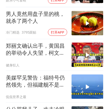
娱乐小可爱蛙
打开APP
你签约
男人竟然用盘子里的桃，
就杀了两个人
冷门精选
3795跟贴
打开APP
郑丽文确认出手，黄国昌
的举动令人失望，柯文哲
要再度搅局？
健身狂人
美媒罕见警告：福特号仍
然领先，但福建舰不是中
国航母终点，而是新起点
侃侃世界之最