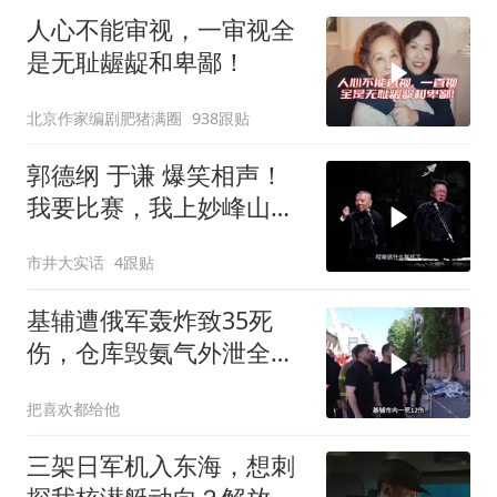
人心不能审视，一审视全
是无耻龌龊和卑鄙！
北京作家编剧肥猪满圈
938跟贴
郭德纲 于谦 爆笑相声！
我要比赛，我上妙峰山干
嘛去？你去拜一拜冠军老
市井大实话
4跟贴
祖庙
基辅遭俄军轰炸致35死
伤，仓库毁氨气外泄全城
警报
把喜欢都给他
三架日军机入东海，想刺