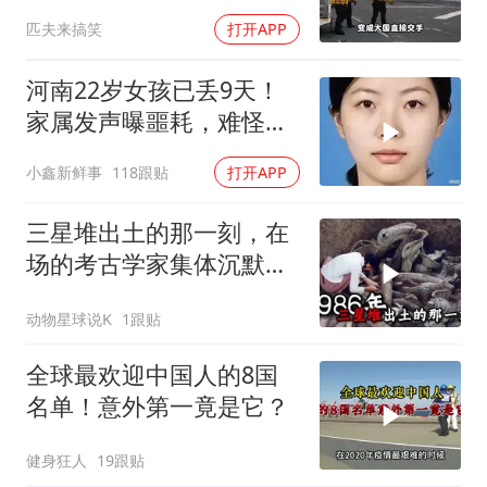
匹夫来搞笑
打开APP
河南22岁女孩已丢9天！
家属发声曝噩耗，难怪搜
救犬也闻不到气味
小鑫新鲜事
118跟贴
打开APP
三星堆出土的那一刻，在
场的考古学家集体沉默
了，颠覆所有人的认知
动物星球说K
1跟贴
全球最欢迎中国人的8国
名单！意外第一竟是它？
健身狂人
19跟贴