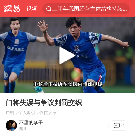
视频
上半年我国经营主体结构持续优化
王传君 《披荆斩棘》
上海：5号线16号线浦江线全线停运
白海豚预计将在浙江苍南到三门一带登陆
今日15时起福州地铁高架区段停运
国足U17与阿森纳决赛取消 并列冠军
王艺迪2-4不敌张本美和止步4强
00:00
00:50
上门女婿出轨女邻居多年被判重婚罪
Play
Ent
full
2025年小学教师减少13.19万
门将失误与争议判罚交织
王艺迪无缘横滨赛决赛
声明：个人原创，仅供参考
不甜的李子
泰国：高度重视中国游客旅游体验
0
四川