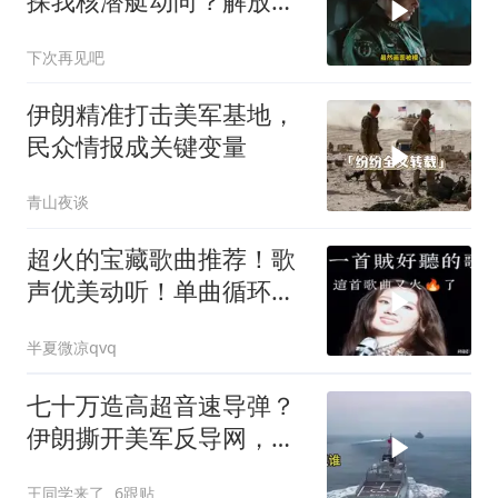
探我核潜艇动向？解放军
导弹剑指日军基地
下次再见吧
伊朗精准打击美军基地，
民众情报成关键变量
青山夜谈
超火的宝藏歌曲推荐！歌
声优美动听！单曲循环停
不下来！好听极了
半夏微凉qvq
七十万造高超音速导弹？
伊朗撕开美军反导网，炸
出中国工业底牌
王同学来了
6跟贴