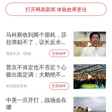
上海大部迎大暴雨
打开网易新闻 体验效果更佳
《龙餐馆》 冲奖
蒯曼挺进WTT横滨冠军赛女单四强
以军士兵把枪口对准中国记者
马科斯收到两个噩耗，莎
笔试第一被劝弃考涉事副校长被撤职
拉弹劾不了，议长反水，
白海豚5次眼壁置换
防长被硬刚！
鬼菜生活
1跟贴
打开APP
构建更高水平的全民健身公共服务体系
普京不肯定也不否定？心
腹出面定调：大鹅绝不打
光最后一颗子弹
米老鼠的世界
打开APP
中美一旦开打，战场会在
哪