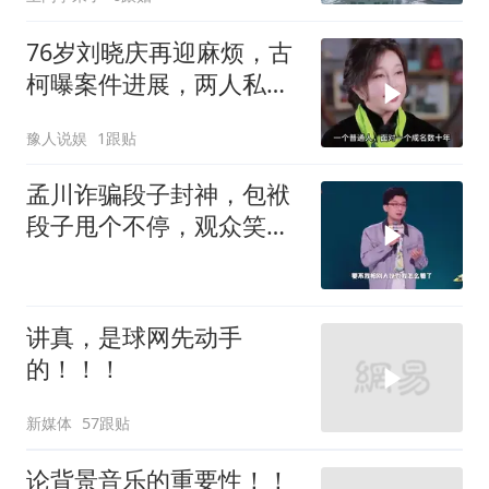
76岁刘晓庆再迎麻烦，古
柯曝案件进展，两人私密
事仅是冰山一角
豫人说娱
1跟贴
孟川诈骗段子封神，包袱
段子甩个不停，观众笑到
失态丨脱口秀
讲真，是球网先动手
的！！！
新媒体
57跟贴
论背景音乐的重要性！！