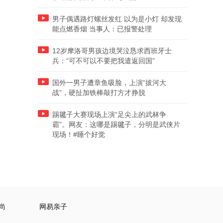
男子偶遇路灯螺丝发红 以为是小灯 却发现
能点燃香烟 当事人：已报警处理
12岁摩洛哥男孩边境哭泣恳求西班牙士
兵：“可不可以不要把我遣返回国”
国外一男子遭章鱼吸脸，上演“拔河大
战”，硬扯加铁棒敲打方才挣脱
踢毽子大赛现场上演“足尖上的武林争
霸”。网友：这哪是踢毽子，分明是武侠片
现场！#睡个好觉
尚
网易亲子