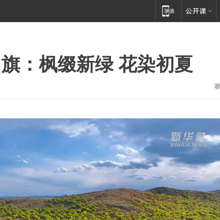
旗：枫缀新绿 花染初夏