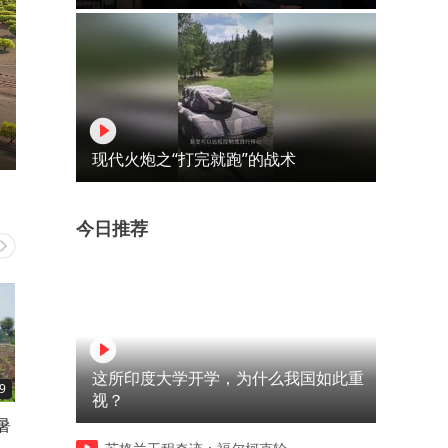
现代火炮之“打完就跑”的战术
今日推荐
这所印度大学开学，为什么我国如此重
9
00:59
00:22
视？
暑
当日本社会选择淡忘，他们在
特朗普行政令收紧“出生公民
东京街头守护历史记忆
权” 遏止“生育旅游”