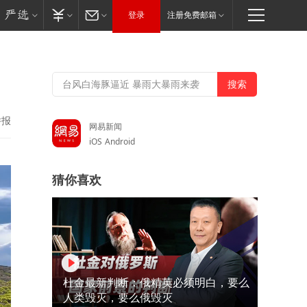
登录
注册免费邮箱
举报
网易新闻
iOS
Android
猜你喜欢
杜金最新判断：俄精英必须明白，要么
人类毁灭，要么俄毁灭