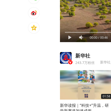
00:00
/
00:46
新华社
新华社
243.7万粉丝
01:58
新华读报｜“科技+”升温，研
学新赛道加速成形