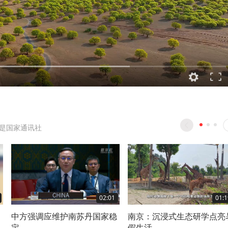
是国家通讯社
02:01
01:1
中方强调应维护南苏丹国家稳
南京：沉浸式生态研学点亮
定
假生活