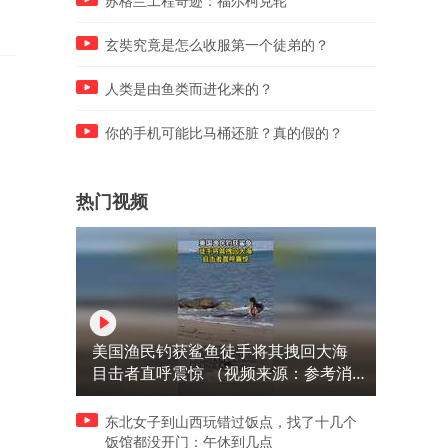
苏格兰工程奇迹：福尔柯克轮
玄奘究竟是怎么收服第一个徒弟的？
人类是由鱼类而进化来的？
你的手机可能比马桶还脏？真的假的？
热门视频
美国渔民钓获鲨鱼徒手将其拽回大海
目击者直呼震惊 （视频来源：参考消
息）
东北女子到山西玩错过饭点，找了十几个
饭馆都没开门：午休到几点