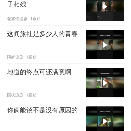
子相残
老婆饼追剧
1跟贴
这间旅社是多少人的青春
阿娇侃剧
1跟贴
地道的终点可还满意啊
固执追剧
1跟贴
你俩能谈不是没有原因的