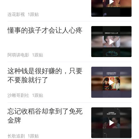
连花影视
1跟贴
懂事的孩子才会让人心疼
阿萌讲电影
1跟贴
这种钱是很好赚的，只要
不要脸就行了
沙雕哥剧社
1跟贴
忘记收稻谷却拿到了免死
金牌
长歌追剧
1跟贴