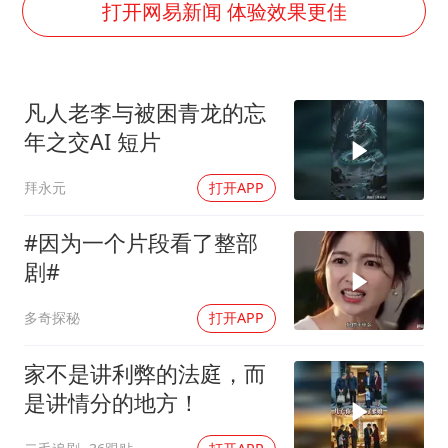
22岁女生独闯南太行失联12天
打开网易新闻 体验效果更佳
薛之谦杭州站演唱会取消
张本智和：零封向鹏不意外
凡人老李与被困青龙的忘
今年第二强台风将带来多大影响
年之交AI 短片
“准2万亿”之城点名支持三所大学
拜永元
打开APP
习近平心系体育强国建设
#因为一个片段看了整部
剧#
多奇探秘
打开APP
家不是讲利弊的法庭，而
是讲情分的地方！