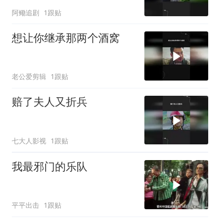
阿鳓追剧
1跟贴
想让你继承那两个酒窝
老公爱剪辑
1跟贴
赔了夫人又折兵
七大人影视
1跟贴
我最邪门的乐队
平平出击
1跟贴