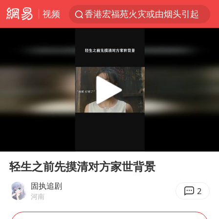
视频
香港宏福苑火灾或由烟头引起
浙江台州《告全体市民书》
伊斯兰版北约来了吗
四川宜宾3.4级地震
网约车司机充电时猝死保险拒赔
陕西柞水泥石流已致2死 仍有1人失联
泰国初中生饮弹自尽前开了26枪
00:00
01:04
多所高校取消艺考
Play
Ent
full
云南一地村民过火把节意外灼伤16人
轻生之前先摸清对方家世背景
店主称换“青海拉面”招牌后生意更好
固执追剧
2
河南
上半年国内居民出游人次34.63亿