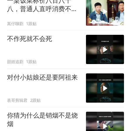
一桌饭菜标价八百八十
八，普通人直呼消费不
起，背后真相令人深思
嵩仔聊剧
1跟贴
不作死就不会死
甜妞追剧
1跟贴
对付小姑娘还是要阿祖来
表哥剪辑君
2跟贴
你猜为什么是销烟不是烧
烟