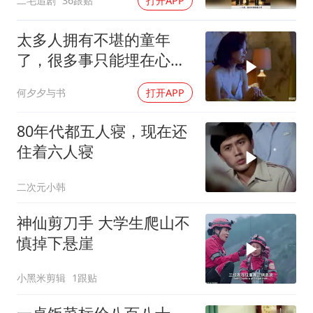
二毛追剧
36跟贴
打开APP
太多人拥有不堪的童年
了，很多事只能埋在心
里！
何夕夕与书
打开APP
80年代都五人寝，现在还
住着六人寝
二次元小韩
神仙剪刀手 大学生爬山不
慎掉下悬崖
小黑米剪辑
1跟贴