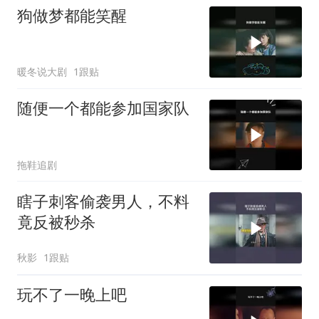
狗做梦都能笑醒
暖冬说大剧
1跟贴
随便一个都能参加国家队
拖鞋追剧
瞎子刺客偷袭男人，不料
竟反被秒杀
秋影
1跟贴
玩不了一晚上吧