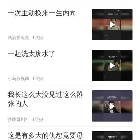
一次主动换来一生内向
酒酒爱追剧
1跟贴
一起洗太废水了
小岛影视菌
1跟贴
我长这么大没见过这么嚣
张的人
沙雕哥剧社
1跟贴
这是有多大的仇怨竟要母