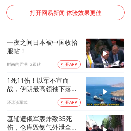
陈思诚零点晒照为佟丽娅庆生
夏日经济乘“热”而上 消费市场向“新”而行
打开网易新闻 体验效果更佳
36岁男演员成景区NPC后人气爆棚
身体出现这几个信号可能是肝在求救
一夜之间日本被中国收拾
宇树王兴兴被问了360多个问题
服帖！
几元成本的AI广告导致千万市值蒸发
时尚的弄潮
2跟贴
打开APP
台当局重金为“台独”织“皇帝新衣”
乐享全民健身 共筑健康中国
1死11伤！以军不宣而
战，伊朗最高领袖下落不
明？特朗普发出通牒
环球谈军武
打开APP
基辅遭俄军轰炸致35死
伤，仓库毁氨气外泄全城