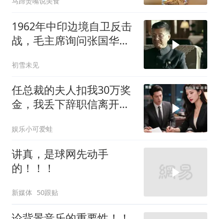
马蹄烫嘴说美食
1962年中印边境自卫反击
战，毛主席询问张国华能
否获胜
初雪未见
任总裁的夫人扣我30万奖
金，我丢下辞职信离开，
当晚她慌忙问：甲方只和
娱乐小可爱蛙
你签约
讲真，是球网先动手
的！！！
新媒体
50跟贴
论背景音乐的重要性！！