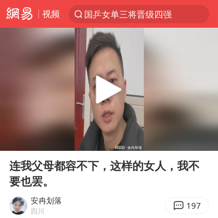
视频
国乒女单三将晋级四强
光影经济撬动暑期消费新蓝海
三警齐发！多地10级以上雷暴大风
马克·艾伦退出斯诺克中国公开赛
日本发布排名：“中国第一，美日德韩英法居后”
央视新主播李秋莹孙亚鹏亮相
情侣平潭拍日出坠崖1死1伤
00:00
09:35
大V：马科斯把路走绝了
Play
Ent
full
白海豚将正面袭击贯穿浙江
连我父母都容不下，这样的女人，我不
要也罢。
购飞机票7分钟后退票被扣2022元
杭州全市有序停课
安冉划落
197
四川