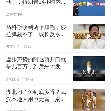
动手，特朗普24小时内服
软
拿铁要加糖
马科斯收到两个噩耗，莎
拉弹劾不了，议长反水，
防长被硬刚！
鬼菜生活
1跟贴
虚张声势的阿达西开口就
是几百万，到后来才发现
原来是个纸老虎。#和田
添福玉器
12跟贴
玉 #玉文化 #珠宝首饰 #
玉石魅力
湖北刁子鱼到底多香？武
汉本地人用巨无霸一桌告
诉你