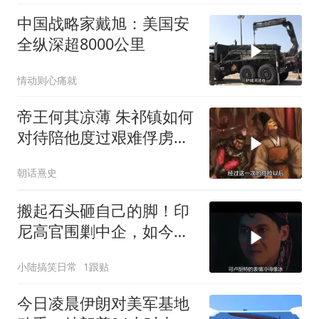
中国战略家戴旭：美国安
全纵深超8000公里
情动则心痛就
帝王何其凉薄 朱祁镇如何
对待陪他度过艰难俘虏生
涯的袁彬
朝话熹史
搬起石头砸自己的脚！印
尼高官围剿中企，如今烂
摊子没人收
小陆搞笑日常
1跟贴
今日凌晨伊朗对美军基地