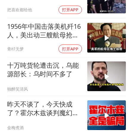
警报
把喜欢都给他
打开APP
1956年中国击落美机歼16
人，美出动三艘航母抢尸
体
青杍无梦
打开APP
十万吨货轮遭击沉，乌能
源部长：乌时间不多了
独醉笑清风
昨天不谈了，今天快成
了？霍尔木兹谈判魔幻反
转，全是骗局？
金梅煮酒