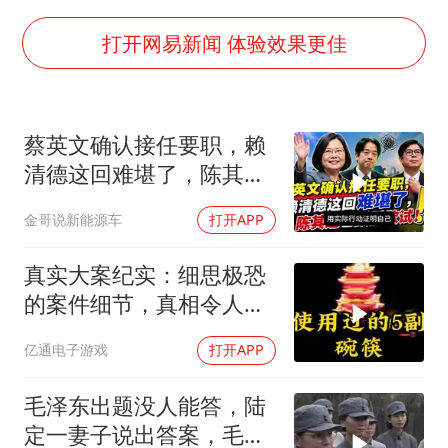
台风白海豚最新路径研判来了
船舶避风项目停工 多地全力防台风
打开网易新闻 体验效果更佳
我国编制完成新版全月地质图
男子结婚8年发现3个女儿均非亲生
蔡英文确认接任要职，赖
消费新图景｜多举措提升消费体验 释放夏日经济活力
清德这回难堪了，陈其迈
奋进开新局 实干挑大梁
也跃跃欲试！
金哥说新能源车
打开APP
真实大案纪实：细思极恐
的案件细节，真相令人脊
背发凉
亿通电子游戏
打开APP
毛泽东出题没人能答，陆
定一妻子说出答案，毛主