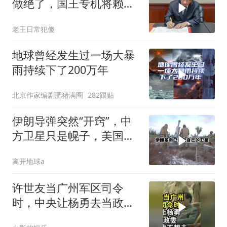
做绝了，国王专机将赖清
德连夜送回台岛
老王日常犯傻
地球曾经发生过一场大暴
雨持续下了200万年
北京作家编剧肥猪满圈
282跟贴
伊朗导弹突然“开窍”，中
方卫星只是幌子，美国真
正怕的是两件事
离开地球a
许世友当广州军区司令
时，中央让杨勇去当政
委，杨勇说：我不想去