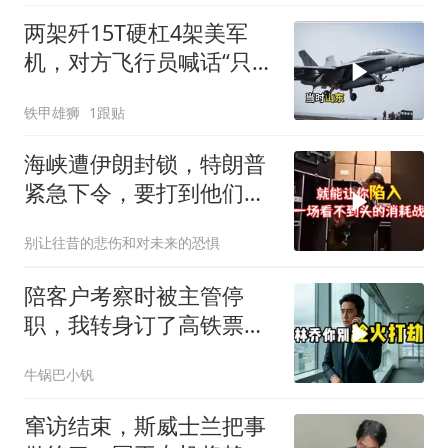
两架歼15T硬杠4架美军
机，对方飞行员喊话“只想
回家”，被一句话怼到沉默
铁甲雄狮
1跟贴
海峡遭伊朗封锁，特朗普
紧急下令，要打到他们承
受不住
别让往昔的悲伤和对未来的恐惧
陪客户考察时被主管停
职，我转身订了高铁票。
2小时后总监急疯了：12
牛锅巴小钒
亿合同没你根本签不了
窜访结束，斯威士兰把事