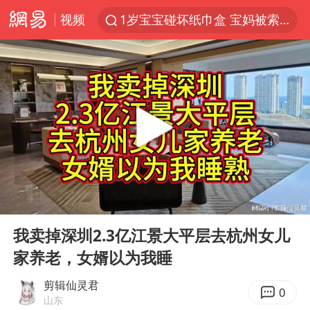
视频
1岁宝宝碰坏纸巾盒 宝妈被索赔924元
台风白海豚环流面积近似13个浙江
Meta被判支付5.67亿美元
台风白海豚逼近 暴雨大暴雨来袭
OpenAI为免费用户升级GPT-5.6 Luna
47岁妈妈突然产女 26岁女儿：很震惊
中国稀土盘中涨停
00:00
1:08:36
日本广岛民众举行游行反对政府行径
Play
Ent
full
21楼高空抛物嫌疑人被拘留
我卖掉深圳2.3亿江景大平层去杭州女儿
家养老，女婿以为我睡
实探山东最热的“中国蔬菜之乡”
女子开一天一夜空调后二氧化碳中毒
剪辑仙灵君
0
山东