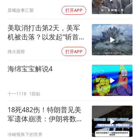
席听后高兴异常
晨曦故事汇聚
打开APP
美取消打击第2天，美军
机被击落？以发起“斩首行
动”
烽火观察
打开APP
海绵宝宝解说4
十一1118
1跟贴
18死482伤！特朗普见美
军遗体崩溃：伊朗将数倍
偿还
冷峻视角下的世界