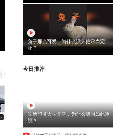
兔子那么可爱，为什么没人把它当宠
物？
今日推荐
这所印度大学开学，为什么我国如此重
6
00:56
01:03
视？
武夷山国际战绩+1
果然美国万税之国！美国大
都有交不完的税崩溃！