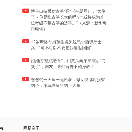
博主口技模仿古筝“弹”《枉凝眉》，“太像
了～你是吃古筝长大的吗？”“或将成为首
位考级不带古筝的选手。”（来源：新华每
日电讯）
12岁摩洛哥男孩边境哭泣恳求西班牙士
兵：“可不可以不要把我遣返回国”
姐姐的“硬核教育”，用黄瓜向弟弟演示“门
夹手”，网友：果然言传不如身教！
爸爸钓一天鱼一无所获，母女俩临时接管
钓位，用玩具鱼竿钓上大鱼
尚
网易亲子