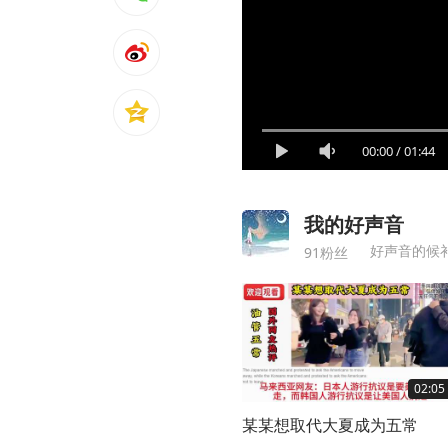
00:00
/
01:44
我的好声音
好声音的候
91粉丝
02:05
某某想取代大夏成为五常