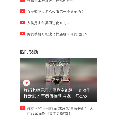
苏格兰工程奇迹：福尔柯克轮
玄奘究竟是怎么收服第一个徒弟的？
人类是由鱼类而进化来的？
你的手机可能比马桶还脏？真的假的？
热门视频
舞蹈老师展示连贯腾空跳跃 一套动作
行云流水 节奏感拉满 网友：怎么做到
又舞又武的？
你楼下的“兰州拉面”或改名“青海拉面”，天
津72家面馆已集体更换招牌