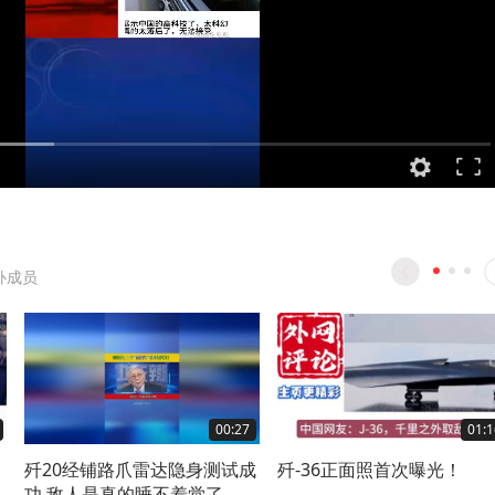
补成员
00:27
01:1
歼20经铺路爪雷达隐身测试成
歼-36正面照首次曝光！
功,敌人是真的睡不着觉了