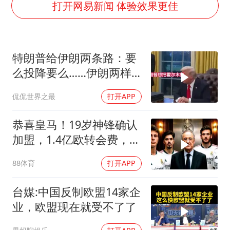
多所高校取消艺考
打开网易新闻 体验效果更佳
上半年国内居民出游人次34.63亿
陕西柞水泥石流已致2死 仍有1人失联
特朗普给伊朗两条路：要
店主称换“青海拉面”招牌后生意更好
么投降要么……伊朗两样
泰国初中生饮弹自尽前开了26枪
都不选，美军无人机又被
侃侃世界之最
打开APP
22岁女生独闯南太行失联12天
打下来了
万岁山接盘烂尾恒大文旅城
恭喜皇马！19岁神锋确认
习近平心系体育强国建设
加盟，1.4亿欧转会费，维
尼修斯留队
88体育
打开APP
台媒:中国反制欧盟14家企
业，欧盟现在就受不了了