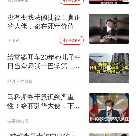
果妈聊娱乐
打开APP
没有变戏法的捷径！真正
的大佬，都在死守价值
王玉说
打开APP
给富婆开车20年她儿子生
日当众扇我一巴掌第二天
我看懂人心
品读人生百味
马科斯终于意识到严重
性！给菲驻华大使，下达
5个必须完成的任务
理发师大海