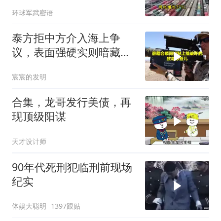
大的风浪，中亚格局彻底
环球军武密语
改写
泰方拒中方介入海上争
议，表面强硬实则暗藏玄
机
宸宸的发明
合集，龙哥发行美债，再
现顶级阳谋
天才设计师
90年代死刑犯临刑前现场
纪实
体娱大聪明
1397跟贴