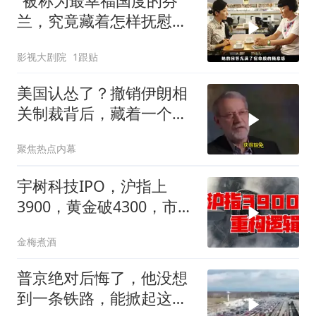
“被称为最幸福国度的芬
兰，究竟藏着怎样抚慰人
心的烟火气
影视大剧院
1跟贴
美国认怂了？撤销伊朗相
关制裁背后，藏着一个说
不出口的尴尬
聚焦热点内幕
宇树科技IPO，沪指上
3900，黄金破4300，市场
在交易什么逻辑？
金梅煮酒
普京绝对后悔了，他没想
到一条铁路，能掀起这么