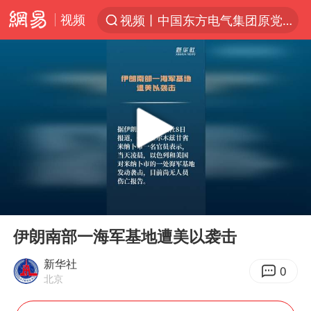
视频
视频丨中国东方电气集团原党组副书记、董事宋致远被查
“China Cool”火了，老外爱上中国避暑游
名创优品一次性内裤 颜面尽失
四川宜宾3.4级地震
伊斯兰版北约来了吗
云南一地村民过火把节意外灼伤16人
中国父女泰国骑摩托车坠崖1死1伤
00:00
00:15
香港宏福苑火灾或由烟头引起
Play
Ent
full
网约车司机充电时猝死保险拒赔
伊朗南部一海军基地遭美以袭击
浙江台州《告全体市民书》
新华社
0
北京
周末打虎 宋致远被查