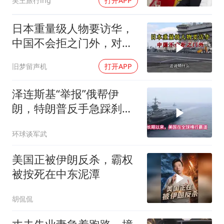
吴王旅行ing
打开APP
日本重量级人物要访华，
中国不会拒之门外，对日
本公事公办就够了
旧梦留声机
打开APP
泽连斯基“举报”俄帮伊
朗，特朗普反手急踩刹
车，美国霸权底气尽失
环球谈军武
美国正被伊朗反杀，霸权
被按死在中东泥潭
胡侃侃