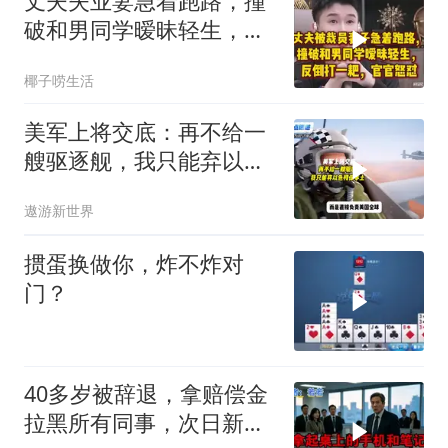
丈夫失业妻急着跑路，撞
破和男同学暧昧轻生，反
倒打一耙官官怒怼
椰子唠生活
美军上将交底：再不给一
艘驱逐舰，我只能弃以色
列保本土
遨游新世界
掼蛋换做你，炸不炸对
门？
40多岁被辞退，拿赔偿金
拉黑所有同事，次日新领