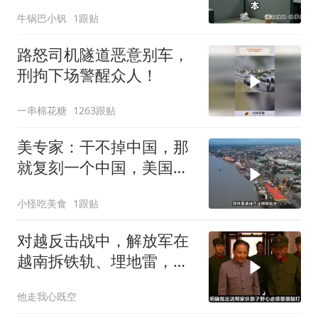
导望着空工位愣住
牛锅巴小钒
1跟贴
路怒司机隧道恶意别车，
刑拘下场警醒众人！
一串棉花糖
1263跟贴
美专家：干不掉中国，那
就复刻一个中国，美国看
上了这两个国家
小怪吃美食
1跟贴
对越反击战中，解放军在
越南拆铁轨、埋地雷，是
真的吗？
他走我心既空