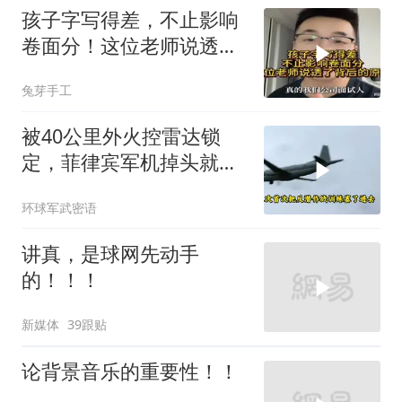
孩子字写得差，不止影响
卷面分！这位老师说透了
背后的原因
兔芽手工
被40公里外火控雷达锁
定，菲律宾军机掉头就
跑，欧盟1500万也救不了
环球军武密语
场
讲真，是球网先动手
的！！！
新媒体
39跟贴
论背景音乐的重要性！！