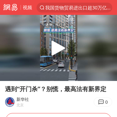
视频
我国货物贸易进出口超30万亿元
上半年我国机械工业经济运行稳中有进
佛山通报笔试前13被淘汰后5名进体检
方程豹钛9新车申报
泰国枪击案凶手先杀祖父母后行凶
台风“白海豚”体型变大！环流面积接近13个浙江那么大
泰国校园枪击案死亡人数升至7人
00:00
00:55
河南回应带薪错峰休假通知引争议
Play
Ent
full
国防部回应日本试射“战斧”导弹
遇到“开门杀”？别慌，最高法有新界定
国防部：中国军队坚决反制任何闹海挑衅图谋
新华社
0
北京
四川宜宾市高县发生4.9级地震