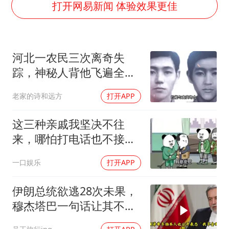
江苏发布台风蓝色预警
打开网易新闻 体验效果更佳
“立秋的第一杯奶茶”又爆单了
中国仓储指数连续两月运行在扩张区间
河北一农民三次离奇失
曝美拒绝乌增购“爱国者”导弹请求
踪，神秘人背他飞遍全中
陕西省委书记赶赴柞水县杏坪镇
国，幕后真相是什么
老家的诗和远方
打开APP
女孩摆摊卖菌子时收到北大通知书
改名后的“青海拉面”店
这三种亲戚我坚决不往
东方之约 相约未来
来，哪怕打电话也不接，
断交！
一口娱乐
打开APP
伊朗总统欲逃28次未果，
穆杰塔巴一句话让其不敢
再提