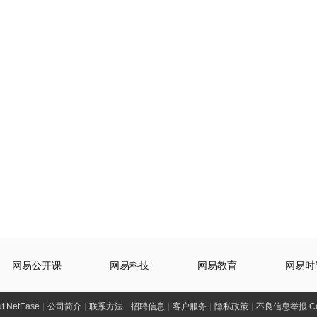
网易公开课
网易科技
网易教育
网易时
t NetEase
|
公司简介
|
联系方法
|
招聘信息
|
客户服务
|
隐私政策
|
不良信息举报 Comp