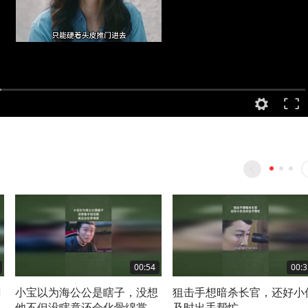
00:54
00:3
刀
小宝以为海公公是瞎子，没想
狙击手想暗杀长官，还好小
他不但没瞎竟还会化骨绵掌
及时出手帮忙