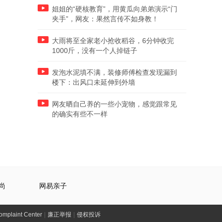
姐姐的“硬核教育”，用黄瓜向弟弟演示“门
夹手”，网友：果然言传不如身教！
大雨将至全家老小抢收稻谷，6分钟收完
1000斤，没有一个人掉链子
发泡水泥填不满，装修师傅检查发现漏到
楼下：出风口未延伸到外墙
网友晒自己养的一些小宠物，感觉跟常见
的确实有些不一样
尚
网易亲子
laint Center
|
廉正举报
|
侵权投诉