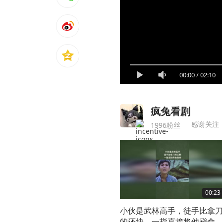
00:00
/
02:10
疯兔看剧
感谢关注
1996粉丝
00:23
小伙是武林高手，徒手比拿
的还快，一指直接将他毙命