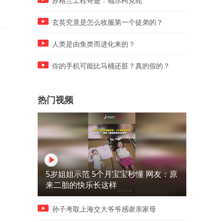
苏格兰工程奇迹：福尔柯克轮
玄奘究竟是怎么收服第一个徒弟的？
人类是由鱼类而进化来的？
你的手机可能比马桶还脏？真的假的？
热门视频
5岁姐姐示范 5个月宝宝秒懂 网友：原
来二胎的快乐长这样
孙子考取上海交大爷爷感谢亲家母