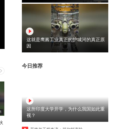
这就是鹰酱工业真正的护城河的真正原
因
今日推荐
这所印度大学开学，为什么我国如此重
1
00:42
01:25
视？
伙
狐狸引发雪崩山羊倒了大霉
国姓爷的传奇一生