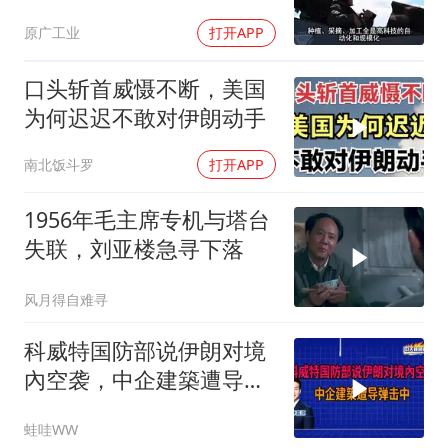
原广工业
打开APP
口头斩首威慑不断，美国
为何迟迟不敢对伊朗动手
南北饭斗罗
打开APP
1956年毛主席专机与塔台
失联，刘亚楼急寻下落
风月得自难寻
科威特国防部说伊朗对境
內空袭，中企建築遭导弹
击中｜介文汲.谢寒冰.张
蛙哇WW
延廷｜辣晚报20260806