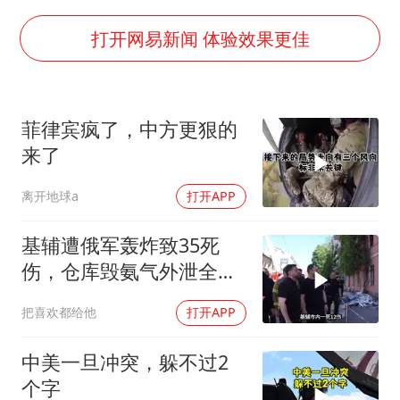
全民健身事业高质量发展
台当局重金为“台独”织“皇帝新衣”
打开网易新闻 体验效果更佳
几元成本的AI广告导致千万市值蒸发
老挝国会主席赛宋蓬逝世
菲律宾疯了，中方更狠的
茅台部分直营店飞天茅台提价
来了
白海豚将正面袭击贯穿浙江
离开地球a
打开APP
酒店回应车内过夜被收150元
乐享全民健身 共筑健康中国
基辅遭俄军轰炸致35死
伤，仓库毁氨气外泄全城
警报
把喜欢都给他
打开APP
中美一旦冲突，躲不过2
个字