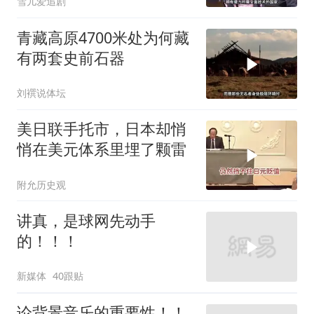
雪儿爱追剧
青藏高原4700米处为何藏
有两套史前石器
刘襈说体坛
美日联手托市，日本却悄
悄在美元体系里埋了颗雷
附允历史观
讲真，是球网先动手
的！！！
新媒体
40跟贴
论背景音乐的重要性！！