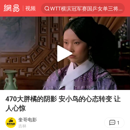
视频
WTT横滨冠军赛国乒女单三将晋级四强
光影经济撬动暑期消费新蓝海
唐田赛前发布会上引用《孙子兵法》
陈思诚零点晒照为佟丽娅庆生
郑丽文：台湾从来没有“独立”过
央视新主播李秋莹孙亚鹏亮相
情侣在平潭拍日出时坠崖致一死一伤
00:00
03:31
梁家辉：到内地拍戏不是北上是回归
Play
Ent
full
泰国初中生饮弹自尽前开了26枪
470大胖橘的阴影 安小鸟的心态转变 让
人心惊
36岁男演员成景区NPC后人气爆棚
新疆优化调整景区内自驾服务费
奎哥电影
1
吉林