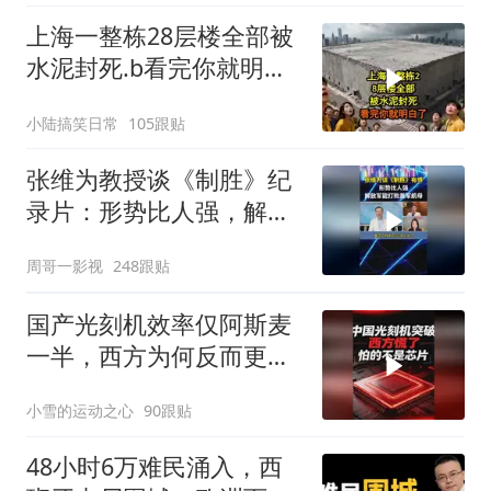
上海一整栋28层楼全部被
水泥封死.b看完你就明白
了..s
小陆搞笑日常
105跟贴
张维为教授谈《制胜》纪
录片：形势比人强，解放
军能打败美军航母！
周哥一影视
248跟贴
国产光刻机效率仅阿斯麦
一半，西方为何反而更
慌？
小雪的运动之心
90跟贴
48小时6万难民涌入，西