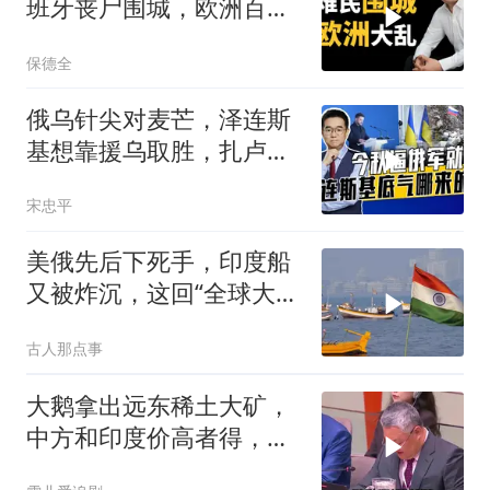
班牙丧尸围城，欧洲百年
霸权终极反噬！
保德全
俄乌针尖对麦芒，泽连斯
基想靠援乌取胜，扎卢日
内道出乌军真相
宋忠平
美俄先后下死手，印度船
又被炸沉，这回“全球大
国”的面具彻底挂不住了
古人那点事
大鹅拿出远东稀土大矿，
中方和印度价高者得，背
后全是各种算计