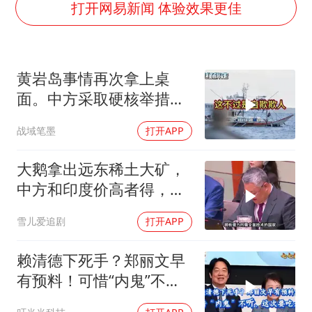
女子发现前夫婚内与第三者育子
打开网易新闻 体验效果更佳
以军士兵把枪口对准中国记者
笔试第一被劝弃考涉事副校长被撤职
黄岩岛事情再次拿上桌
构建更高水平的全民健身公共服务体系
面。中方采取硬核举措，
萌娃帮爷爷脱玉米 卖力干活超可爱
引发了各方的大量关注，
战域笔墨
打开APP
灌溉水坝被隔成鱼塘 村民投诉20余年
一起来听听
奋力开创中国式现代化建设新局面
大鹅拿出远东稀土大矿，
中方和印度价高者得，背
后全是各种算计
雪儿爱追剧
打开APP
赖清德下死手？郑丽文早
有预料！可惜“内鬼”不
听、这次要吃大亏