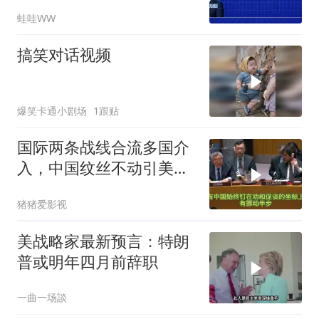
击中｜介文汲.谢寒冰.张
蛙哇WW
延廷｜辣晚报20260806
搞笑对话视频
爆笑卡通小剧场
1跟贴
国际两条战线合流多国介
入，中国纹丝不动引美方
焦虑
猪猪爱影视
美战略家最新预言：特朗
普或明年四月前辞职
一曲一场談