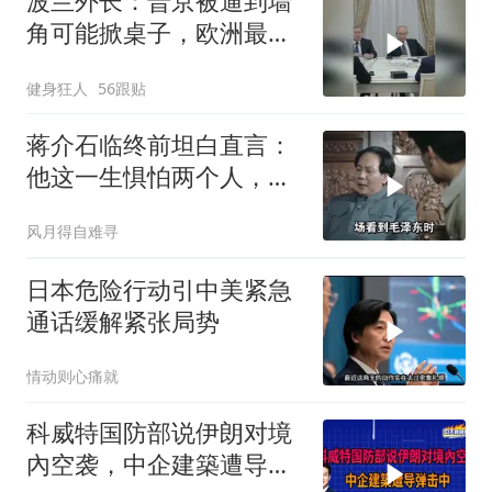
波兰外长：普京被逼到墙
角可能掀桌子，欧洲最担
心的不是俄军有多强
健身狂人
56跟贴
蒋介石临终前坦白直言：
他这一生惧怕两个人，却
只敬佩一个人！
风月得自难寻
日本危险行动引中美紧急
通话缓解紧张局势
情动则心痛就
科威特国防部说伊朗对境
內空袭，中企建築遭导弹