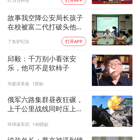
叮当当科技
打开APP
故事我空降公安局长孩子
在校被富二代打破头他爹
叫嚣开个价
了鱼驴纪实
打开APP
邱毅：千万别小看张安
乐，他可不是软柿子
华庭讲美食
1跟贴
俄军六路集群昼夜狂碾，
上千公里战线同时压上，
苏梅方向乌军精锐被成建
环球谈军武
140跟贴
制打残