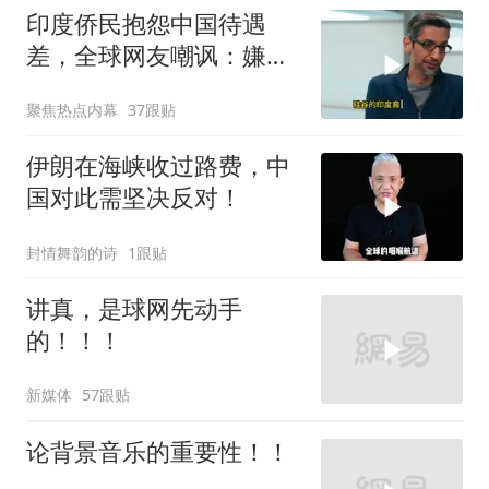
印度侨民抱怨中国待遇
差，全球网友嘲讽：嫌差
就回印度啊
聚焦热点内幕
37跟贴
伊朗在海峡收过路费，中
国对此需坚决反对！
封情舞韵的诗
1跟贴
讲真，是球网先动手
的！！！
新媒体
57跟贴
论背景音乐的重要性！！