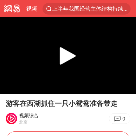
视频
上半年我国经营主体结构持续优化
杭州机场已取消航班388架次
中国籍豪华游艇富商之子在泰国被杀
王艺迪无缘横滨赛决赛
浙江省委书记王浩再调度：该停下的坚决停下来，让社会面静下来
《披荆斩棘2026》阵容官宣
中国第1高楼阻尼器摆动明显
00:00
00:25
国足U17与阿森纳决赛取消 并列冠军
Play
Ent
full
《龙餐馆》 冲奖
游客在西湖抓住一只小鸳鸯准备带走
上门女婿出轨女邻居多年被判重婚罪
视频综合
0
北京
2025年小学教师减少13.19万