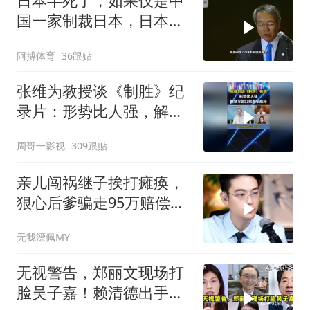
日本半死了，如果仅是中
国一家制裁日本，日本可
能还剩一口气
阿搏体育
36跟贴
张维为教授谈《制胜》纪
录片：形势比人强，解放
军能打败美军航母！
周哥一影视
309跟贴
亲儿闯祸继子挨打瘫痪，
狠心后爹骗走95万赔偿金
给亲儿买房娶媳妇
无我漂佩MY
无视警告，郑丽文现场打
脸吴子嘉！赖清德出手，