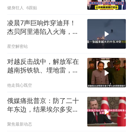
卢秀燕再次交底
健身狂人
6跟贴
凌晨7声巨响炸穿迪拜！
杰贝阿里港陷入火海，美
军弹药库告急让中东盟友
星空解密站
彻底心寒
对越反击战中，解放军在
越南拆铁轨、埋地雷，是
真的吗？
他走我心既空
俄媒痛批普京：防了二十
年东边，结果埃尔多安把
后院抄了
聚焦最新动态