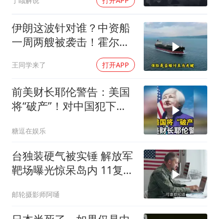
丁睋解说
打开APP
伊朗这波针对谁？中资船
一周两艘被袭击！霍尔木
兹海峡的“安全走廊”神话
王同学来了
打开APP
彻底破灭！
前美财长耶伦警告：美国
将“破产”！对中国犯下两
大错误自食恶果
糖逗在娱乐
台独装硬气被实锤 解放军
靶场曝光惊呆岛内 11复刻
台北城反登陆演练全公开
邮轮摄影师阿嗵