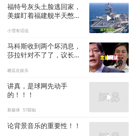
福特号灰头土脸逃回家，
美媒盯着福建舰半天憋出
一句话：这不是终点
小雪有话说
马科斯收到两个坏消息，
莎拉针对不了了，议长反
水，防长被硬刚！
糖逗在娱乐
讲真，是球网先动手
的！！！
新媒体
57跟贴
论背景音乐的重要性！！