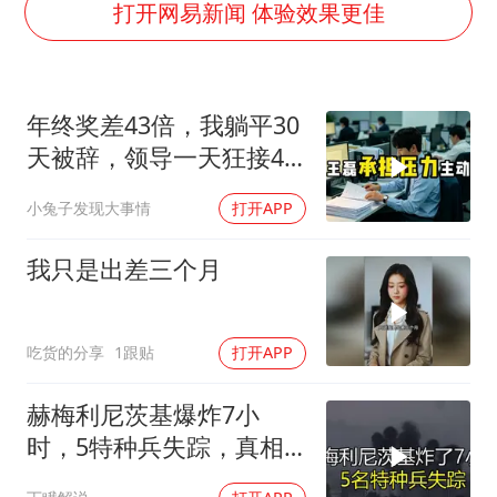
于东来直播和胖东来核心团队开会
打开网易新闻 体验效果更佳
2025年小学教师减少13.19万
泰国：高度重视中国游客旅游体验
年终奖差43倍，我躺平30
王艺迪无缘横滨赛决赛
天被辞，领导一天狂接47
上海大部迎大暴雨
个退单电话
小兔子发现大事情
打开APP
构建更高水平的全民健身公共服务体系
我只是出差三个月
吃货的分享
1跟贴
打开APP
赫梅利尼茨基爆炸7小
时，5特种兵失踪，真相
远超想象