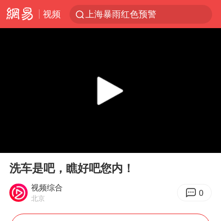
视频
上海暴雨红色预警
上海：5号线16号线浦江线全线停运
上海全域长途客运班次全部停运
周星驰母亲现身香港路演现场
王传君 《披荆斩棘》
国足U17与阿森纳决赛取消 并列冠军
上海有出现龙卷潜势
00:00
00:10
王艺迪2-4不敌张本美和止步4强
Play
Ent
full
上门女婿出轨女邻居多年被判重婚罪
洗车是吧，瞧好吧您内！
1枚就能让航母瘫痪 轰-6J实力有多强
视频综合
0
北京
以军士兵把枪口对准中国记者