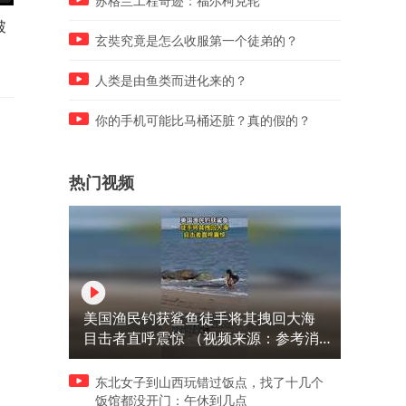
苏格兰工程奇迹：福尔柯克轮
破
文化中国行｜听·立秋
财经老王丨“电影+”如何激发
玄奘究竟是怎么收服第一个徒弟的？
千亿级消费新活力？
人类是由鱼类而进化来的？
你的手机可能比马桶还脏？真的假的？
热门视频
美国渔民钓获鲨鱼徒手将其拽回大海
目击者直呼震惊 （视频来源：参考消
息）
东北女子到山西玩错过饭点，找了十几个
饭馆都没开门：午休到几点