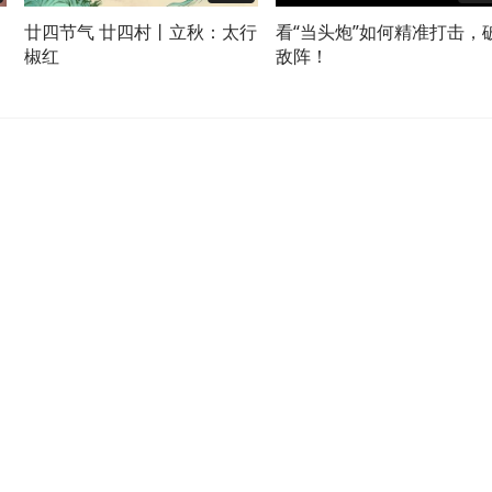
廿四节气 廿四村丨立秋：太行
看“当头炮”如何精准打击，
椒红
敌阵！