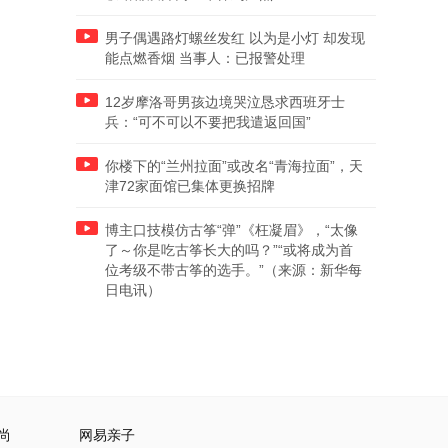
男子偶遇路灯螺丝发红 以为是小灯 却发现
能点燃香烟 当事人：已报警处理
12岁摩洛哥男孩边境哭泣恳求西班牙士
兵：“可不可以不要把我遣返回国”
你楼下的“兰州拉面”或改名“青海拉面”，天
津72家面馆已集体更换招牌
博主口技模仿古筝“弹”《枉凝眉》，“太像
了～你是吃古筝长大的吗？”“或将成为首
位考级不带古筝的选手。”（来源：新华每
日电讯）
尚
网易亲子