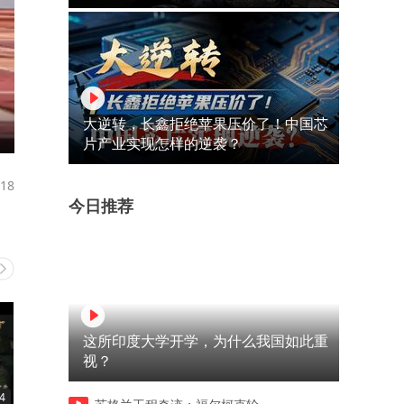
大逆转，长鑫拒绝苹果压价了！中国芯
片产业实现怎样的逆袭？
18
今日推荐
这所印度大学开学，为什么我国如此重
视？
4
02:34
02:49