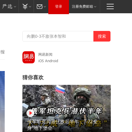
登录
注册免费邮箱
举报
网易新闻
iOS
Android
猜你喜欢
俄军坦克兵潜伏敌后半年，T-72变
身“地下堡垒”