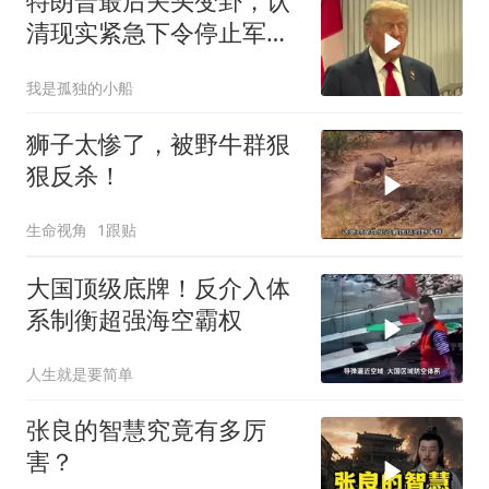
特朗普最后关头变卦，认
清现实紧急下令停止军事
行动
我是孤独的小船
狮子太惨了，被野牛群狠
狠反杀！
生命视角
1跟贴
大国顶级底牌！反介入体
系制衡超强海空霸权
人生就是要简单
张良的智慧究竟有多厉
害？