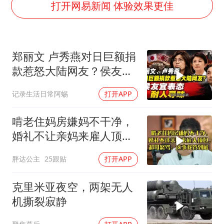
“空调24小时开着更省电”不实
打开网易新闻 体验效果更佳
“不建议大家买深色蛋糕”
男子结婚8年3个女儿均非亲生
郑丽文 卢秀燕对日巨额捐
男子杀人后逃进深山21年活得像野人
款惹怒大陆网友？侯友宜
985博士后被曝在妻子孕期出轨后续
表态耐人寻味
记录生活日常阿蜴
打开APP
公司“上四休三”但要降薪1000元
47岁妈妈突然产女 26岁女儿：很震惊
啃老住妈房嫌妈不干净，
如何把百年大党建设得更加坚强有力？
婚礼不让亲妈来雇人顶
包，超哥怒骂
胖达公主
25跟贴
打开APP
克里米亚夜空，两架无人
机撕裂寂静