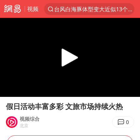
视频
台风白海豚体型变大近似13个浙江面积
夜幕落下 运动上场
美国将对多晶硅衍生品加征15%关税
泰交通部副部长回应中国人遭歧视手势
改名后的“青海拉面”店
勒沃库森U17主帅盛赞赵松源
台军“汉光秀”开场闹剧多
00:00
02:27
段绚竞因公牺牲 年仅44岁
Play
Ent
full
1岁宝宝碰坏纸巾盒 宝妈被索赔924元
假日活动丰富多彩 文旅市场持续火热
女子开一天一夜空调后二氧化碳中毒
视频综合
0
北京
97岁英国奶奶飞上天再破吉尼斯纪录