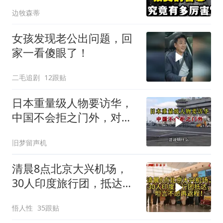
边牧森蒂
女孩发现老公出问题，回
家一看傻眼了！
二毛追剧
12跟贴
日本重量级人物要访华，
中国不会拒之门外，对日
本公事公办就够了
旧梦留声机
清晨8点北京大兴机场，
30人印度旅行团，抵达，
坦言不愿再返程！
悟人性
35跟贴