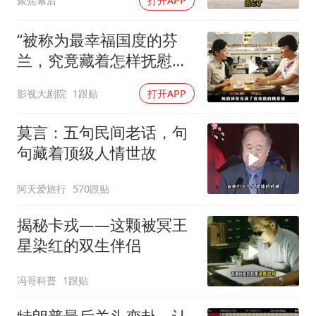
聚焦幕后
打开APP
“被称为最幸福国度的芬
兰，究竟藏着怎样抚慰人
心的烟火气
影视大剧院
1跟贴
打开APP
莫言：五句民间老话，句
句藏着顶级人情世故
阿天爱旅行
570跟贴
揭秘卡戎——这颗被冥王
星染红的双生伴侣
冯哥科普
1跟贴