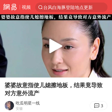
视频
台风白海豚登陆地点更新
以“新”破局 首发经济点亮城市消费活力
台风白海豚进入48小时警戒线
中方回应是否在太平洋海底开采稀土
台风白海豚影响中国已成定局
佛得角门将亮相智利俱乐部主场
看守所辅警收受10万获刑1年
00:00
06:04
陈熠叫医疗暂停被驳回 带伤遭逆转
Play
Ent
full
多地要求领导干部带头休假
婆婆故意指使儿媳擦地板，结果竟导致
对方意外流产
U17国足1分钟轰2球
今年已有4位周星驰电影配角去世
吃瓜明星一线
3
安徽