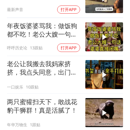
最新声音
打开APP
年夜饭婆婆骂我：做饭狗
都不吃！老公大嫂一句
话，婆婆直接闭嘴
呼呼历史论
13跟贴
打开APP
老公让我搬去我妈家挤
挤，我点头同意，出门时
顺手带走了3本房产证和2
一口娱乐
10跟贴
把车钥匙
两只蜜獾扫天下，敢战花
豹干狮群！真是活腻了！
年华万物生
1跟贴