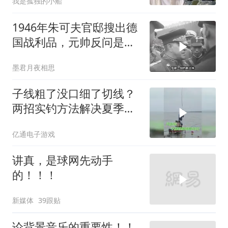
我是孤独的小船
1946年朱可夫官邸搜出德
国战利品，元帅反问是否
需辞职
墨君月夜相思
子线粗了没口细了切线？
两招实钓方法解决夏季难
题
亿通电子游戏
讲真，是球网先动手
的！！！
新媒体
39跟贴
论背景音乐的重要性！！