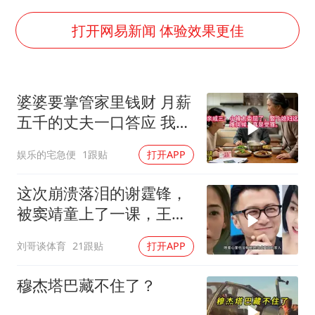
27岁女子成组织卖淫集团主犯被通缉
“China Cool”成海外热词
打开网易新闻 体验效果更佳
房主任回应争议
把党建设得更加坚强有力
婆婆要掌管家里钱财 月薪
宇树科技王兴兴身家有望超200亿元
五千的丈夫一口答应 我拒
中国养老床位“三连降”
交工资卡不做饭
娱乐的宅急便
1跟贴
打开APP
哪吒汽车南宁工厂设备降价20%拍卖
奋进开新局 实干挑大梁
这次崩溃落泪的谢霆锋，
被窦靖童上了一课，王菲
的沉默早有预兆
刘哥谈体育
21跟贴
打开APP
穆杰塔巴藏不住了？