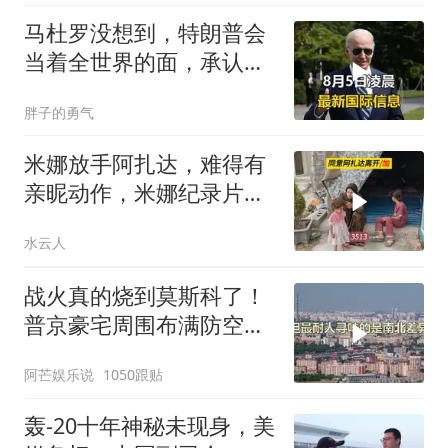
马杜罗没想到，特朗普会
当着全世界的面，承认一
个众所周知的事实
胖子的勇气
米娜放手阿扎达，难得有
亲昵动作，米娜纪录片
3513
水云人
战火真的烧到莫斯科了！
普京豪宅周围布满防空
塔，大战一触即发2
阿芒娱乐说
1050跟贴
轰-20十年神秘未现身，美