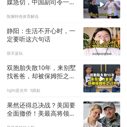
媒急切，中国副司令一句
话平息质疑
陈腕特色体育解说
静阳：生活不开心时，一
定要听这六句话
碧天蓝钻
双胞胎失散10年，来别墅
找爸爸，却被保姆拒之门
外
light是光华
5跟贴
果然还得总决战？美国要
全面撤侨！美最高将领：
决战伊朗随时能打