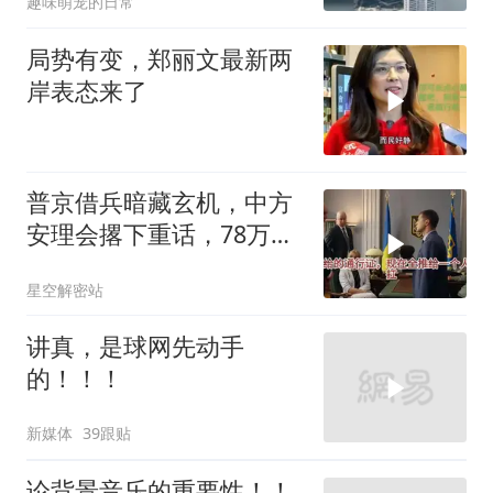
趣味萌宠的日常
局势有变，郑丽文最新两
岸表态来了
普京借兵暗藏玄机，中方
安理会撂下重话，78万件
武器去向成谜
星空解密站
讲真，是球网先动手
的！！！
新媒体
39跟贴
论背景音乐的重要性！！