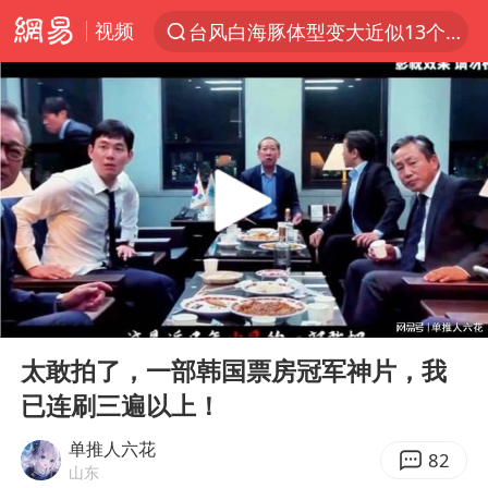
台风白海豚体型变大近似13个浙江面积
视频
夜幕落下 运动上场
泰交通部副部长回应中国游客遭歧视
美国将对多晶硅衍生品加征15%关税
改名后的“青海拉面”店
台军“汉光秀”开场闹剧多
段绚竞因公牺牲 年仅44岁
泰国突发校园枪击案已致2死多伤
00:00
19:17
Play
Ent
1岁宝宝碰坏纸巾盒 宝妈被索赔924元
full
太敢拍了，一部韩国票房冠军神片，我
女子开一天一夜空调后二氧化碳中毒
已连刷三遍以上！
97岁英国奶奶飞上天再破吉尼斯纪录
单推人六花
82
谁是宇树科技背后大赢家
山东