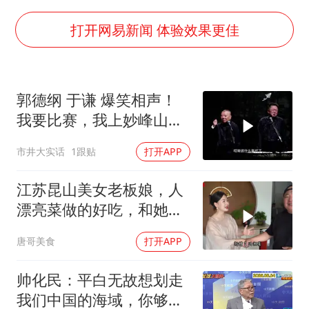
“空调24小时开着更省电”不实
打开网易新闻 体验效果更佳
男子杀人后逃进深山21年活得像野人
“不建议大家买深色蛋糕”
公司“上四休三”但要降薪1000元
郭德纲 于谦 爆笑相声！
985博士后被曝在妻子孕期出轨后续
我要比赛，我上妙峰山干
嘛去？你去拜一拜冠军老
OpenAI为免费用户升级GPT-5.6 Luna
市井大实话
1跟贴
打开APP
祖庙
如何把百年大党建设得更加坚强有力？
江苏昆山美女老板娘，人
漂亮菜做的好吃，和她小
喝点
唐哥美食
打开APP
帅化民：平白无故想划走
我们中国的海域，你够格