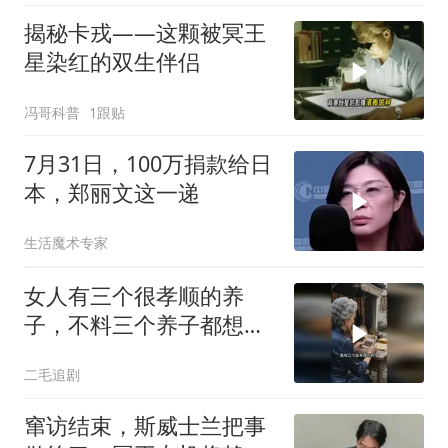
揭秘卡戎——这颗被冥王
星染红的双生伴侣
冯哥科普
1跟贴
7月31日，100万捐款给日
本，郑丽文这一递
生活魔术专家
女人有三个很孝顺的养
子，不料三个养子都想害
她！
二毛追剧
窜访结束，斯威士兰把事