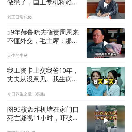
做绝了，国王专机将赖清
德连夜送回台岛
老王日常犯傻
59年赫鲁晓夫指责周恩来
不懂外交，毛主席：那我
也送你一顶帽子
天生的牛马
我工资卡上交我爸10年，
丈夫从没意见。我生病住
院急需手术费时
今日养生之道
8跟贴
图95核轰炸机堵在家门口
死亡凝视11小时，吓破胆
的日本多绝望？