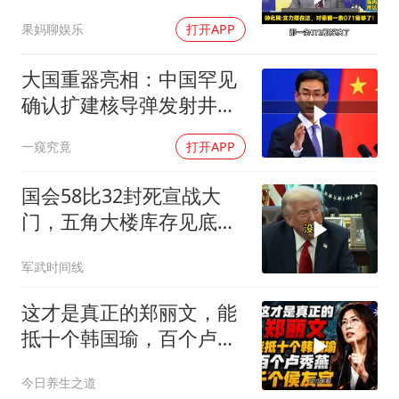
吗？
果妈聊娱乐
打开APP
大国重器亮相：中国罕见
确认扩建核导弹发射井铸
就“战略底牌”
一窥究竟
打开APP
国会58比32封死宣战大
门，五角大楼库存见底，
特朗普叫停打伊朗那晚发
军武时间线
生了什么
这才是真正的郑丽文，能
抵十个韩国瑜，百个卢秀
燕，千个侯友宜
今日养生之道