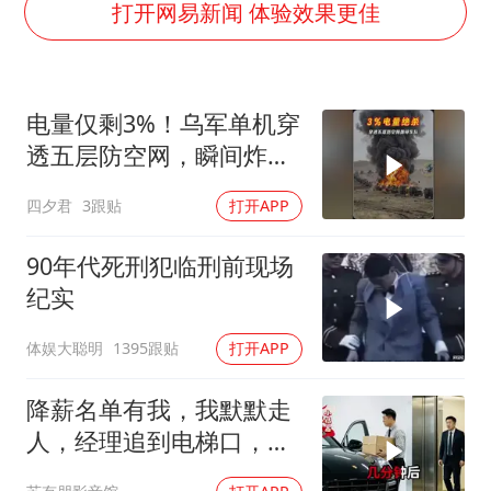
打开网易新闻 体验效果更佳
泰国校园枪击事件已致8死30余伤
老人被城管撞倒后离世亲属质疑记录仪
薛之谦杭州站演唱会取消
电量仅剩3%！乌军单机穿
必胜客，被正式买断
透五层防空网，瞬间炸飞
俄军车队
四川宜宾地震网友称睡觉被摇醒
四夕君
3跟贴
打开APP
习近平心系体育强国建设
90年代死刑犯临刑前现场
纪实
体娱大聪明
1395跟贴
打开APP
降薪名单有我，我默默走
人，经理追到电梯口，见
我坐上保时捷愣住