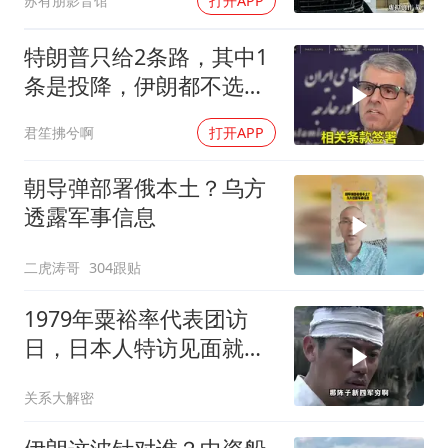
苏有朋影音馆
打开APP
特朗普只给2条路，其中1
条是投降，伊朗都不选，
美军机又被击落
君笙拂兮啊
打开APP
朝导弹部署俄本土？乌方
透露军事信息
二虎涛哥
304跟贴
1979年粟裕率代表团访
日，日本人特访见面就喊
首长好
关系大解密