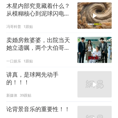
木星内部究竟藏着什么？
从模糊核心到泥球闪电，
重塑太阳系起源
冯哥科普
1跟贴
卖婚房救婆婆，出院当天
她立遗嘱，两个大伯哥傻
眼
一口娱乐
1跟贴
讲真，是球网先动手
的！！！
新媒体
39跟贴
论背景音乐的重要性！！