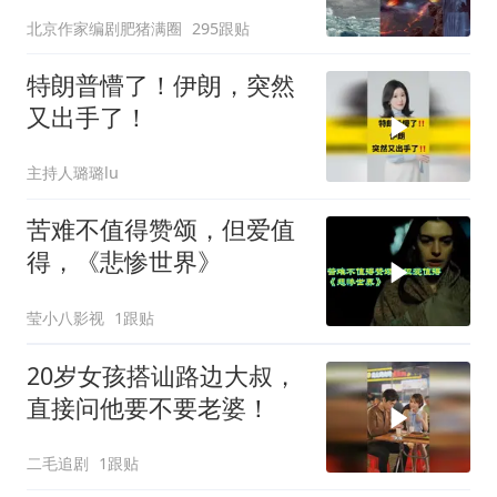
北京作家编剧肥猪满圈
295跟贴
特朗普懵了！伊朗，突然
又出手了！
主持人璐璐lu
苦难不值得赞颂，但爱值
得，《悲惨世界》
莹小八影视
1跟贴
20岁女孩搭讪路边大叔，
直接问他要不要老婆！
二毛追剧
1跟贴