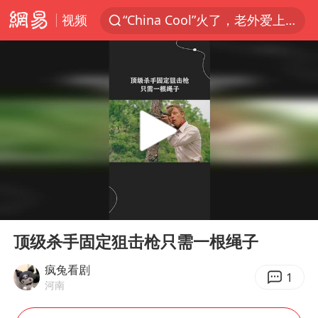
“China Cool”火了，老外爱上中国避暑游
视频
台风白海豚闭眼浙江上海处于危险半圆
香港宏福苑火灾或由烟头引起
云南一地村民过火把节意外灼伤16人
张本智和：零封向鹏不意外
泰国初中生饮弹自尽前开了26枪
用AI造出新病毒意味着什么
今年第二强台风将带来多大影响
00:00
00:36
Play
Ent
浙江最强风雨时段已锁定
full
顶级杀手固定狙击枪只需一根绳子
上半年国内居民出游人次34.63亿
疯兔看剧
1
女子被狗舔脚确诊三级暴露 医生回应
河南
多所幼师院校开设养老专业