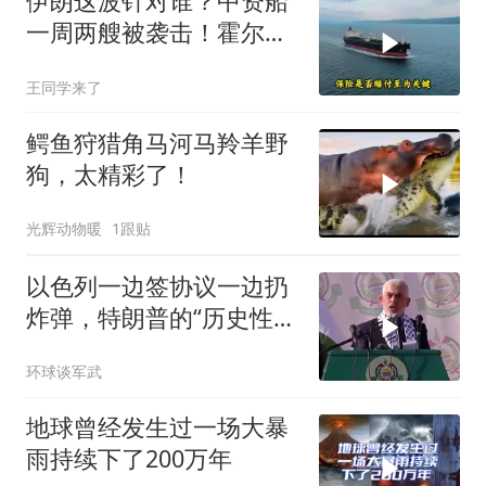
伊朗这波针对谁？中资船
一周两艘被袭击！霍尔木
兹海峡的“安全走廊”神话
王同学来了
彻底破灭！
鳄鱼狩猎角马河马羚羊野
狗，太精彩了！
光辉动物暖
1跟贴
以色列一边签协议一边扔
炸弹，特朗普的“历史性协
议”到底算不算数
环球谈军武
地球曾经发生过一场大暴
雨持续下了200万年