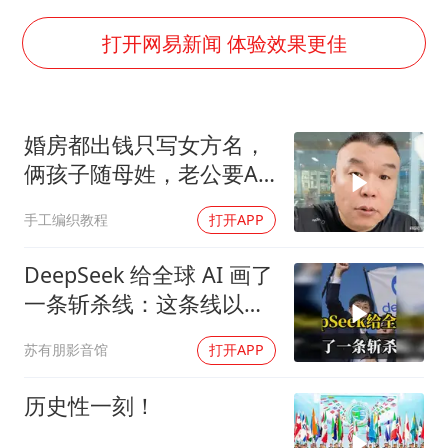
国防部：中国军队坚决反制任何闹海挑衅图谋
台湾海峡南口北上船舶实施交通管制
打开网易新闻 体验效果更佳
方程豹钛9新车申报
瑞众保险员工爆料公司违规行为
婚房都出钱只写女方名，
向鹏0-3不敌张本智和
俩孩子随母姓，老公要AA
命案逃犯躲进深山21年活得像野人
制？七公句句扎心
手工编织教程
打开APP
Meta重新支棱起来了吗
东方之约 相约未来
DeepSeek 给全球 AI 画了
一条斩杀线：这条线以下
的，趁早都别干了！
苏有朋影音馆
打开APP
历史性一刻！