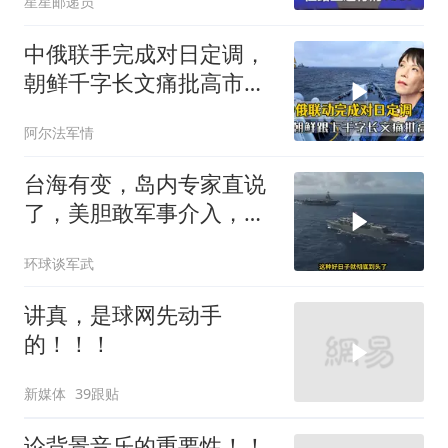
星星邮递员
中俄联手完成对日定调，
朝鲜千字长文痛批高市，
就差李在明没动静
阿尔法军情
台海有变，岛内专家直说
了，美胆敢军事介入，战
场将推到美家门口
环球谈军武
讲真，是球网先动手
的！！！
新媒体
39跟贴
论背景音乐的重要性！！