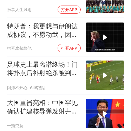
乐享人生风雨
打开APP
特朗普：我更想与伊朗达
成协议，不愿动武，因为
那会有人丧生
把喜欢都给他
打开APP
足球史上最离谱终场！门
将扑点后补射绝杀被判无
效
阿沛不开心
646跟贴
大国重器亮相：中国罕见
确认扩建核导弹发射井铸
就“战略底牌”
一窥究竟