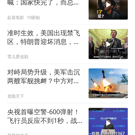
喊：国家快完了，而总统
却装看不见？
起喜电影
10跟贴
准时生效，美国出现禁飞
区，特朗普迎坏消息，倒
计时开始
雪儿爱追剧
对峙局势升级，美军击沉
两艘军舰挑衅？中方对美
亮出“杀手锏”
龙隐天下
央视首曝空警-600弹射！
飞行员反应不到1秒，战
友牺牲无人退缩！