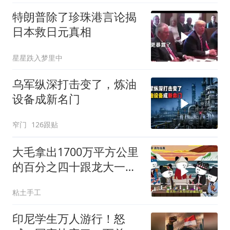
特朗普除了珍珠港言论揭
日本救日元真相
星星跌入梦里中
乌军纵深打击变了，炼油
设备成新名门
窄门
126跟贴
大毛拿出1700万平方公里
的百分之四十跟龙大一起
开发[震惊][震惊]
粘土手工
印尼学生万人游行！怒