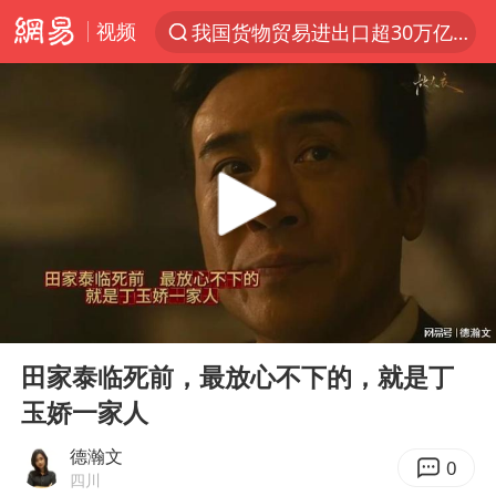
视频
我国货物贸易进出口超30万亿元
上半年我国机械工业经济运行稳中有进
官方通报教师招聘笔试前13名被淘汰
河南撤回“领导带薪错峰休假”通知
泰国枪击案凶手先杀祖父母后行凶
A股三大股指收涨
台风“白海豚”体型变大！环流面积接近13个浙江那么大
00:00
02:01
宇树科技中一签需缴款7.54万元
Play
Ent
full
泰国校园枪击案死亡人数升至7人
田家泰临死前，最放心不下的，就是丁
玉娇一家人
四川宜宾市高县发生4.9级地震
“立秋的第一杯奶茶”又爆单了
德瀚文
0
四川