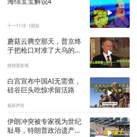
海绵宝宝解说4
十一1118
1跟贴
蘑菇云腾空那天，普京终
于把枪口对准了大乌的军
火库
猪猪爱影视
白宫宣布中国AI无需查，
硅谷巨头吃惊求留活路
最新声音
伊朗冲突被专家视为世纪
耻辱，特朗普政治遗产遭