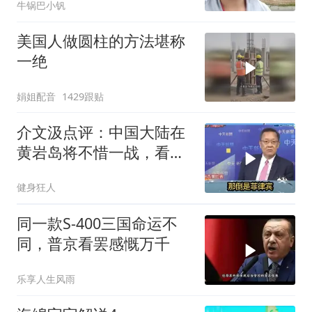
牛锅巴小钒
美国人做圆柱的方法堪称
一绝
娟姐配音
1429跟贴
介文汲点评：中国大陆在
黄岩岛将不惜一战，看你
菲律宾怎么做！
健身狂人
同一款S-400三国命运不
同，普京看罢感慨万千
乐享人生风雨