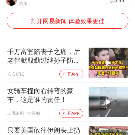
香港刷新1884年以来最高气温纪录
53
四川
新疆一婚礼线上邀请引热议
打开网易新闻 体验效果更佳
世界第1特鲁姆普斯诺克中国赛一轮游
美将每月供乌爱国者拦截导弹
云南一男子胃中取出180颗铁钉
千万富婆陷丧子之痛，后
以军士兵把枪口对准中国记者
老伴献殷勤过继孙子防绝
户，官官一语戳破
“开学三件套”全线暴涨
安安折纸
打开APP
奋力开创中国式现代化建设新局面
女骑车撞向右转弯的豪
车，这是谁的责任！
二毛追剧
14跟贴
打开APP
只要美国敢往伊朗头上扔