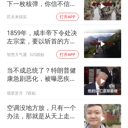
下一枚核弹，你信不信，
明天乌克兰就会灰飞烟灭
匹夫来搞笑
打开APP
1
1859年，咸丰帝下令处决
左宗棠，要以斩首的方式
公开行刑，在那生死攸关
智慧天气通
325跟贴
打开APP
的关头
当不成总统了？特朗普健
康急剧恶化，被曝恶疾缠
身，比拜登还严重
观星赏月
7跟贴
空调没地方放，只有一个
办法，那就是从天上走，
老师傅一招拿下