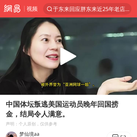
视频
于东来回应胖东来近25年老店年底关闭
上半年我国经营主体结构持续优化
俄称边境州遭乌大规模袭击已致13伤
《披荆斩棘2026》阵容官宣
全球最大级别运输船通过长江大桥
白海豚北上或致京津冀暴雨
10余省份将出现强风雨 局地特大暴雨
00:00
08:22
国足U17与阿森纳决赛取消 并列冠军
Play
Ent
full
《龙餐馆》 冲奖
中国体坛叛逃美国运动员晚年回国捞
金，结局令人满意。
构建更高水平的全民健身公共服务体系
声明：个人原创，仅供参考
上门女婿出轨女邻居多年被判重婚罪
梦仙境aa