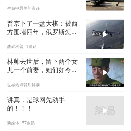
遇毁灭性打击
生命中最美的奇迹
普京下了一盘大棋：被西
方围堵四年，俄罗斯怎么
反倒打出了国运翻盘？
战武科普
1跟贴
林帅去世后，留下两个女
儿一个前妻，她们如今过
的怎么样？
世界热点背后解读
讲真，是球网先动手
的！！！
新媒体
57跟贴