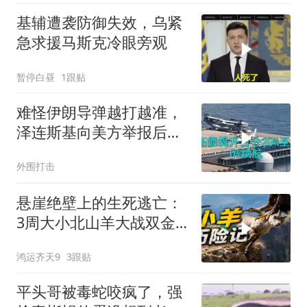
20260804
基辅遭袭防御失效，乌紧
急求援马斯克冷眼旁观
暂停白昼
1跟贴
难怪伊朗导弹越打越准，
泽连斯基向美方举报后，
特朗普宣布不打了
外围打击
悬崖绝壁上的生死逃亡：
3周大小北山羊大战双金
雕
鸿运齐天9
3跟贴
平头哥被毒蛇咬疯了，强