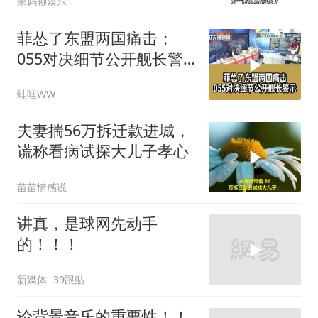
果妈聊娱乐
菲怂了东盟两国痛击；
055对决细节公开舰长警
示｜帅化民.孙大千.谢寒
蛙哇WW
冰｜辣晚报20260805
夫妻揣56万拆迁款进城，
谎称看病试探大儿子孝心
苗苗情感说
讲真，是球网先动手
的！！！
新媒体
39跟贴
论背景音乐的重要性！！