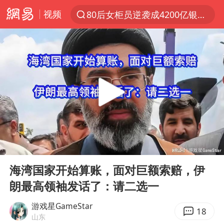
视频
80后女柜员逆袭成4200亿银行副行长
聚“绿”成势，结构转型活力足
金饰克价大幅跳涨
台风“白海豚”影响中国已成定局
台风“鲸鱼”停编
李在明批驻韩美军拖延归还用地说明啥
陕西柞水县突发泥石流致1死2失联
00:00
06:06
郑国霖回应去景区上班被保安拦下
Play
Ent
full
曝侯明昊违反交规被约谈
海湾国家开始算账，面对巨额索赔，伊
朗最高领袖发话了：请二选一
律师称“梅姨”若满75岁或不适用死刑
“梅姨”准确年龄仍未知
游戏星GameStar
18
山东