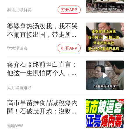
赫逗足球解说
打开APP
婆婆拿热汤泼我，我不哭
不闹直接出国，带走所有
存款，第二天全家
学术漫游者
打开APP
蒋介石临终前坦白直言：
他这一生惧怕两个人，却
只敬佩一个人！
风月得自难寻
高市早苗推食品减稅爆內
鬨！石破茂开炮：沒财源
极不负责｜郭正亮.帅化
蛙哇WW
民.孙大千｜辣晚报