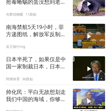
抢毒蜥蜴的蛋没想到老婆
被鬣狗围攻调戏！
光辉动物暖
11跟贴
南海禁航5天19小时，菲
方递图纸，解放军反制组
合拳已到位
吴王旅行ing
日本半死了，如果仅是中
国一家制裁日本，日本可
能还剩一口气
阿搏体育
36跟贴
帅化民：平白无故想划走
我们中国的海域，你够格
吗？