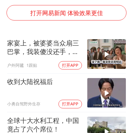
南昌一规划馆现“阴间座椅”字样
韩国每3辆新上牌电车就有1辆来自中国
打开网易新闻 体验效果更佳
41岁女子为鼓励女儿考上985研究生
杨某某拒服兵役 不得录用为公务员
家宴上，被婆婆当众扇三
小区物业费要上涨 谁说了算
巴掌，我装傻没还手，悄
“事业单位招聘不是人情买卖”
悄卖别墅搬家，8天后丈
户外阿毽
1跟贴
打开APP
夫全家10人被新户主请出
女子利用漏洞0元买了3千台电器
家门
中国经济展现强大韧性和活力
收到大陆祝福后
小勇自驾野外生存
打开APP
全球十大水利工程，中国
竟占了六个席位！