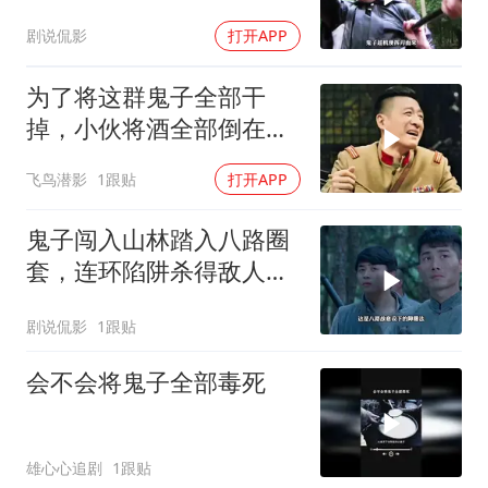
剧说侃影
打开APP
为了将这群鬼子全部干
掉，小伙将酒全部倒在了
地上
飞鸟潜影
1跟贴
打开APP
鬼子闯入山林踏入八路圈
套，连环陷阱杀得敌人落
花流水
剧说侃影
1跟贴
会不会将鬼子全部毒死
雄心心追剧
1跟贴