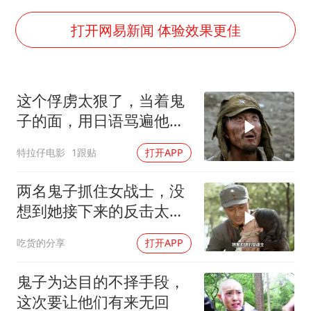
男子杀人后逃进深山21年活得像野人
立秋的仪式感
打开网易新闻 体验效果更佳
公司“上四休三”但要降薪1000元
A股收盘：三大指数均涨超1%
这个俘虏太狠了，当着鬼
朱雨玲晋级WTT横滨冠军赛女单八强
子的面，用日语骂遍他们
如何把百年大党建设得更加坚强有力？
祖宗！
特拉仔电影
1跟贴
打开APP
两名鬼子抓住女战士，没
想到她接下来的反击太解
气
吃货的分享
打开APP
鬼子为达目的不择手段，
这次要让他们有来无回