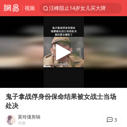
视频
汪峰阻止14岁女儿买大牌
女子开一天一夜空调后二氧化碳中毒
王力宏演唱会黄牛带观众藏匿被查获
官方通报教师招聘笔试前13名被淘汰
泰国校园枪击案死亡人数升至7人
陕西省委书记赶赴柞水县杏坪镇
女孩摆摊卖菌子时收到北大通知书
00:00
00:39
改名后的“青海拉面”店
Play
Ent
full
广岛核爆81周年央视播《奥本海默》
鬼子拿战俘身份保命结果被女战士当场
处决
四川宜宾市高县发生4.9级地震
河南某医院2.33亿工程串标案细节披露
莫玲珑剪辑
3
河南