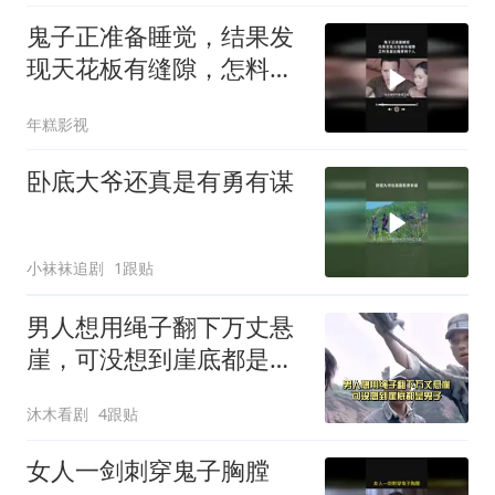
鬼子正准备睡觉，结果发
现天花板有缝隙，怎料里
面还藏着两个人
年糕影视
卧底大爷还真是有勇有谋
小袜袜追剧
1跟贴
男人想用绳子翻下万丈悬
崖，可没想到崖底都是鬼
子
沐木看剧
4跟贴
女人一剑刺穿鬼子胸膛