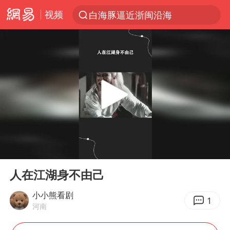
白海豚逼近浙闽沿海
视频
跨界融合拉长夏日经济消费链条
上海轨交全网络地面高架区段限速运行
拜登前列腺癌恶化
四川宜宾5.5级地震后余震为何不断
“伊斯兰版北约”出现
2026年7月份居民消费价格同比上涨0.5%
台铃电动车仅骑一年就断电趴窝
00:00
00:23
Play
Ent
浙江海域将现5到8米巨浪到狂浪
full
人在江湖身不由己
上海中心城区暴雨预警由橙变红
小小熊看剧
1
以军士兵把枪口对准中国记者
河南
白海豚在海上打了个结