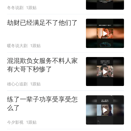
冬冬说剧
1跟贴
劫财已经满足不了他们了
暖冬说大剧
1跟贴
混混欺负女服务不料人家
有大哥下秒惨了
雄心心追剧
1跟贴
练了一辈子功享受享受怎
么了
今夕影视
1跟贴