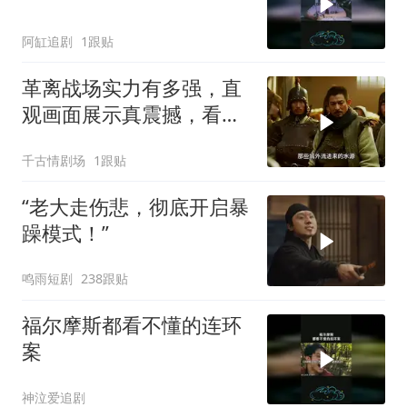
阿缸追剧
1跟贴
革离战场实力有多强，直
观画面展示真震撼，看完
你就彻底懂了
千古情剧场
1跟贴
“老大走伤悲，彻底开启暴
躁模式！”
鸣雨短剧
238跟贴
福尔摩斯都看不懂的连环
案
神泣爱追剧