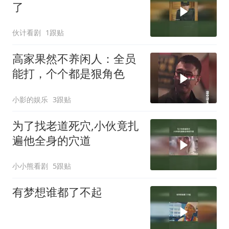
了
伙计看剧
1跟贴
高家果然不养闲人：全员
能打，个个都是狠角色
小影的娱乐
3跟贴
为了找老道死穴,小伙竟扎
遍他全身的穴道
小小熊看剧
5跟贴
有梦想谁都了不起