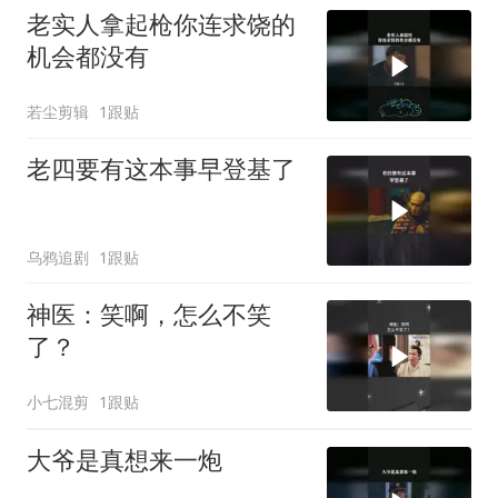
老实人拿起枪你连求饶的
机会都没有
若尘剪辑
1跟贴
老四要有这本事早登基了
乌鸦追剧
1跟贴
神医：笑啊，怎么不笑
了？
小七混剪
1跟贴
大爷是真想来一炮