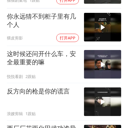
猫猫剧集地
1跟贴
打开APP
你永远猜不到柜子里有几
个人
猥皮剪影
打开APP
这时候还问开什么车，安
全最重要的嘛
悦悦看剧
2跟贴
反方向的枪是你的谎言
浪嫂剪辑
1跟贴