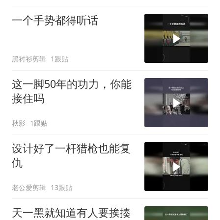
一个手势都得听话
黑衬衫剪辑
1跟贴
这一脚50年的功力，你能
接住吗
秋影
1跟贴
设计好了一杆猎枪也能复
仇
老公爱剪辑
13跟贴
天一黑就知道有人要挨揍