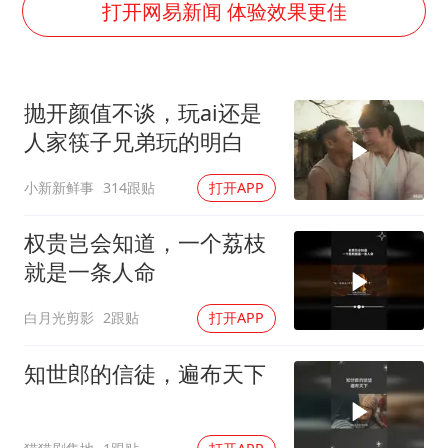
打开网易新闻 体验效果更佳
方桃子代言广告视频已下架
外国游客的“中国游三件套”火了
上海大部迎大暴雨
抛开颜值不谈，玩ai还是
人家筷子兄弟玩的明白
一周大涨超7% 金价为何突然上涨
WTT横滨冠军赛女单四强国乒占三席
小新新鲜事
314跟贴
打开APP
谢霆锋演唱会隔空祝王菲生日快乐
权贵岂会知道，一个荔枝
构建更高水平的全民健身公共服务体系
就是一条人命
白月光剪影
2跟贴
打开APP
知世郎的信徒，遍布天下