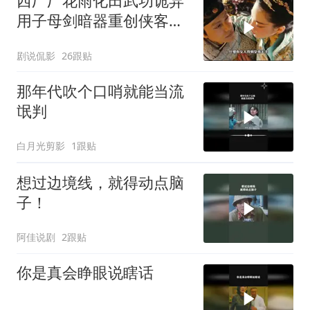
西厂厂花雨化田武功诡异
用子母剑暗器重创侠客赵
怀安
剧说侃影
26跟贴
那年代吹个口哨就能当流
氓判
白月光剪影
1跟贴
想过边境线，就得动点脑
子！
阿佳说剧
2跟贴
你是真会睁眼说瞎话