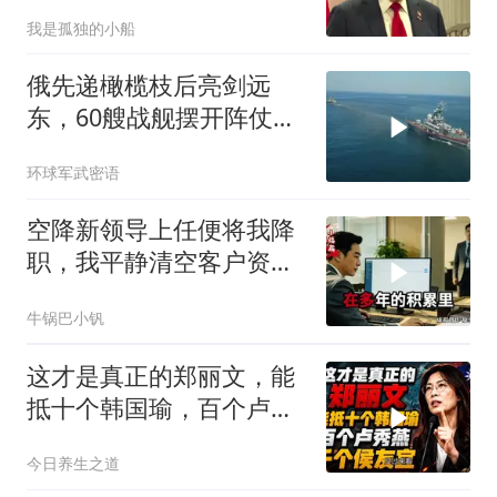
行动
我是孤独的小船
俄先递橄榄枝后亮剑远
东，60艘战舰摆开阵仗，
日本敢动北方四岛？
环球军武密语
空降新领导上任便将我降
职，我平静清空客户资
源，他事后求我回来稳住
牛锅巴小钒
业务
这才是真正的郑丽文，能
抵十个韩国瑜，百个卢秀
燕，千个侯友宜
今日养生之道