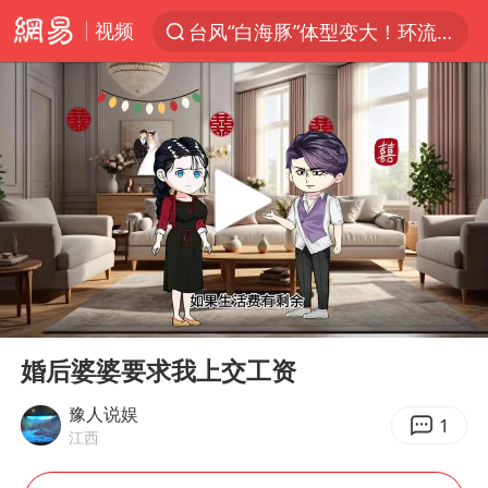
视频
台风“白海豚”体型变大！环流面积接近13个浙江那么大
上半年我国机械工业经济运行稳中有进
汪峰阻止14岁女儿买大牌
女子开一天一夜空调后二氧化碳中毒
王力宏演唱会黄牛带观众藏匿被查获
官方通报教师招聘笔试前13名被淘汰
泰国校园枪击案死亡人数升至7人
00:00
02:55
陕西省委书记赶赴柞水县杏坪镇
Play
Ent
full
女孩摆摊卖菌子时收到北大通知书
婚后婆婆要求我上交工资
改名后的“青海拉面”店
豫人说娱
1
江西
广岛核爆81周年央视播《奥本海默》