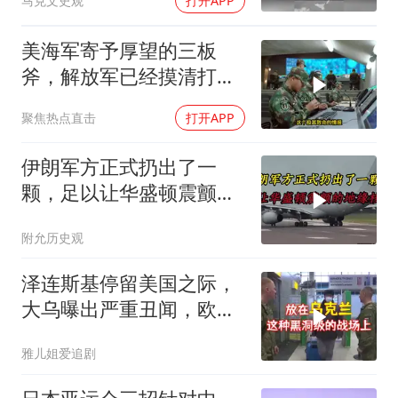
马克文史观
打开APP
美海军寄予厚望的三板
斧，解放军已经摸清打
法，海空一体联手接下
聚焦热点直击
打开APP
伊朗军方正式扔出了一
颗，足以让华盛顿震颤的
地缘核弹
附允历史观
泽连斯基停留美国之际，
大乌曝出严重丑闻，欧洲
或彻夜难眠
雅儿姐爱追剧