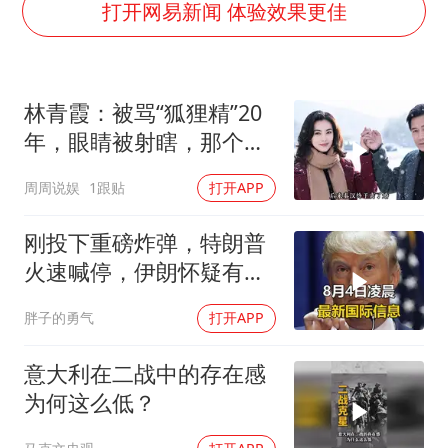
四川宜宾市高县发生4.9级地震
打开网易新闻 体验效果更佳
河南某医院2.33亿工程串标案细节披露
男子杀人后逃进深山21年活得像野人
林青霞：被骂“狐狸精”20
立秋的仪式感
年，眼睛被射瞎，那个男
公司“上四休三”但要降薪1000元
人只问了一句“谁来出机票
周周说娱
1跟贴
打开APP
A股收盘：三大指数均涨超1%
钱？”
朱雨玲晋级WTT横滨冠军赛女单八强
刚投下重磅炸弹，特朗普
如何把百年大党建设得更加坚强有力？
火速喊停，伊朗怀疑有
诈，美国发撤侨警告
胖子的勇气
打开APP
意大利在二战中的存在感
为何这么低？