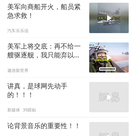
美军向商船开火，船员紧
急求救！
汽车乐乐说
美军上将交底：再不给一
艘驱逐舰，我只能弃以色
列保本土
遨游新世界
讲真，是球网先动手
的！！！
新媒体
39跟贴
论背景音乐的重要性！！