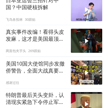
日本亚运会三招针对中
国？中国硬核拆解
飞鸟各投林
30跟贴
真实事件改编！看得头皮
发麻，这才是美国最顶级
刑侦片，全程高能
两面包夹芋头
269跟贴
美国10国大使馆同步发撤
侨警告，全面大战真要来
了？
感谢过往
特朗普最后关头变卦，认
清现实紧急下令停止军事