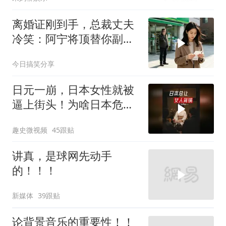
离婚证刚到手，总裁丈夫
冷笑：阿宁将顶替你副总
之位，我应好
今日搞笑分享
日元一崩，日本女性就被
逼上街头！为啥日本危机
总让女人背锅？
趣史微视频
45跟贴
讲真，是球网先动手
的！！！
新媒体
39跟贴
论背景音乐的重要性！！