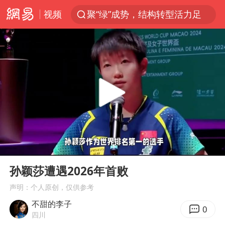
视频
聚“绿”成势，结构转型活力足
金饰克价大幅跳涨
台风“白海豚”影响中国已成定局
台风“鲸鱼”停编
李在明批驻韩美军拖延归还用地说明啥
陕西柞水县突发泥石流致1死2失联
郑国霖回应去景区上班被保安拦下
00:00
00:53
曝侯明昊违反交规被约谈
Play
Ent
full
律师称“梅姨”若满75岁或不适用死刑
孙颖莎遭遇2026年首败
“梅姨”准确年龄仍未知
声明：个人原创，仅供参考
不甜的李子
南昌一规划馆现“阴间座椅”字样
0
四川