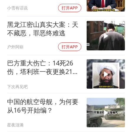
停火协议
小雪有话说
打开APP
黑龙江密山真实大案：天
不藏恶，罪恶终难逃
户外阿崭
打开APP
巴方重大伤亡：14死26
伤，塔利班一夜更换21个
官位
下次再见吧
中国的航空母舰，为何要
从16号开始编？
星夜涟漪