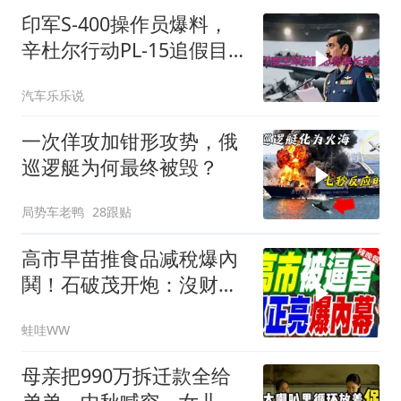
印军S-400操作员爆料，
辛杜尔行动PL-15追假目
标，动能丧失坠印境
汽车乐乐说
一次佯攻加钳形攻势，俄
巡逻艇为何最终被毁？
局势车老鸭
28跟贴
高市早苗推食品减稅爆內
鬨！石破茂开炮：沒财源
极不负责｜郭正亮.帅化
蛙哇WW
民.孙大千｜辣晚报
20260804
母亲把990万拆迁款全给