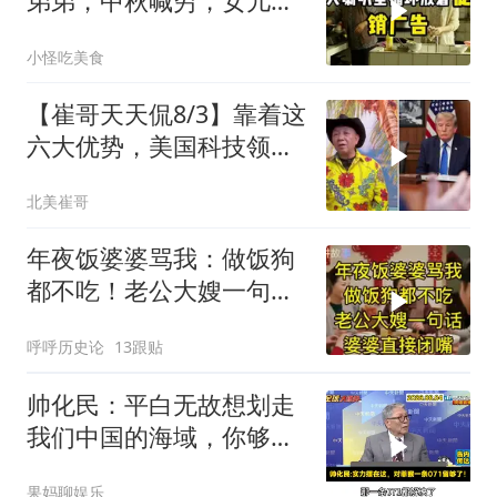
弟弟，中秋喊穷，女儿笑
怼：你的钱又没给我
小怪吃美食
【崔哥天天侃8/3】靠着这
六大优势，美国科技领军
全世界
北美崔哥
年夜饭婆婆骂我：做饭狗
都不吃！老公大嫂一句
话，婆婆直接闭嘴
呼呼历史论
13跟贴
帅化民：平白无故想划走
我们中国的海域，你够格
吗？
果妈聊娱乐