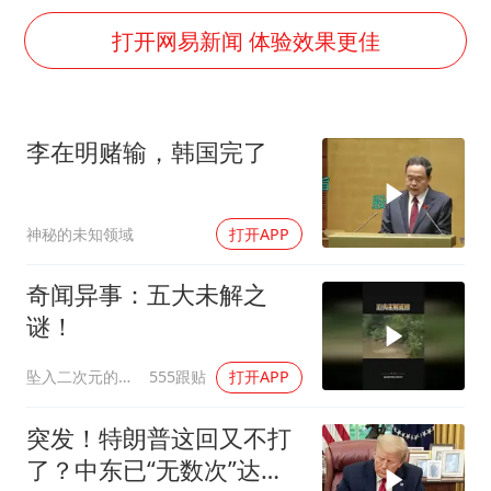
韩国每3辆新上牌电车就有1辆来自中国
打开网易新闻 体验效果更佳
41岁女子为鼓励女儿考上985研究生
杨某某拒服兵役 不得录用为公务员
小区物业费要上涨 谁说了算
李在明赌输，韩国完了
“事业单位招聘不是人情买卖”
女子利用漏洞0元买了3千台电器
神秘的未知领域
打开APP
中国经济展现强大韧性和活力
奇闻异事：五大未解之
谜！
坠入二次元的海洋
555跟贴
打开APP
突发！特朗普这回又不打
了？中东已“无数次”达成