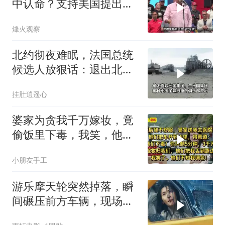
中认命？支持美国提出的
主张，委风向已变
烽火观察
北约彻夜难眠，法国总统
候选人放狠话：退出北
约，和中国合作
挂肚逍遥心
婆家为贪我千万嫁妆，竟
偷饭里下毒，我笑，他们
却不知我调包！
小朋友手工
游乐摩天轮突然掉落，瞬
间碾压前方车辆，现场状
况惊险万分