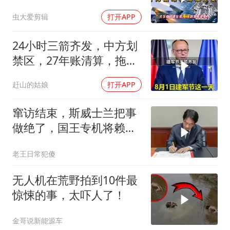
虫大爱剪辑
打开APP
24小时三箭齐发，中方划
禁区，27年账清算，拖船
问题公开
赶山的姑娘
打开APP
窜访结束，斯威士兰把事
做绝了，国王专机将赖清
德连夜送回台岛
老王日常犯傻
无人机在荒野拍到10件最
惊悚的事，太吓人了！
金哥说新能源车