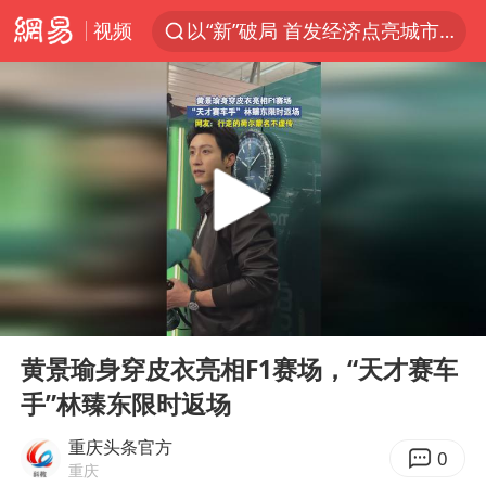
以“新”破局 首发经济点亮城市消费活力
视频
U17国足三战全胜
秋天的第一杯奶茶安排上了吗
美股三大指数集体收跌 西数跌超13%
法国下周开始禁止未经同意的电话营销
台风白海豚登陆地点更新
巡查组提问 工作人员偷用手机查答案
看守所辅警收受10万获刑1年
00:00
00:15
国家气候中心：8月将有4轮高温过程，部分地区可达40℃～45℃
Play
Ent
full
黄景瑜身穿皮衣亮相F1赛场，“天才赛车
宇树科技 打新
手”林臻东限时返场
台风白海豚进入48小时警戒线
重庆头条官方
贵州轮胎子公司获美国退税8136万
0
重庆