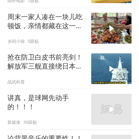
雨轩电影
1跟贴
周末一家人凑在一块儿吃
顿饭，亲情都藏在这一饭
一菜里
乡间小徐
5跟贴
抢在防卫白皮书前亮剑！
解放军三舰直接绕日本一
圈，美日第一岛链成废纸
战武科普
讲真，是球网先动手
的！！！
新媒体
39跟贴
论背景音乐的重要性！！