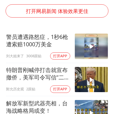
郑国霖回应去景区上班被保安拦下
打开网易新闻 体验效果更佳
曝韩足协曾为外籍裁判安排性招待
深圳地面沉降致车辆损坏系谣言
OpenAI免费版将升级为GPT-5.6 Luna
警员遭遇路怒症，1秒6枪
中方回应是否在太平洋海底开采稀土
遭索赔1000万美金
奋进开新局 实干挑大梁
刘大姐来了
3008跟贴
打开APP
特朗普刚喊停打击就宣布
撤侨，美军司令写信“二选
一”，伊朗这回还会上当
附允历史观
2跟贴
打开APP
吗？
解放军新型武器亮相，台
海战略格局或变！