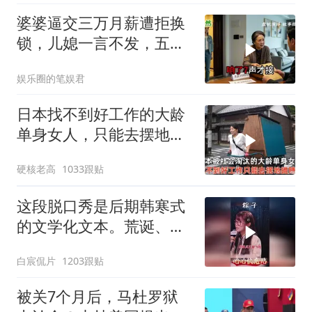
婆婆逼交三万月薪遭拒换
锁，儿媳一言不发，五天
后丈夫收传票
娱乐圈的笔娱君
日本找不到好工作的大龄
单身女人，只能去摆地
摊，一天有多心累？
硬核老高
1033跟贴
这段脱口秀是后期韩寒式
的文学化文本。荒诞、激
愤又温暖
白宸侃片
1203跟贴
被关7个月后，马杜罗狱