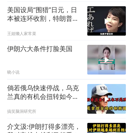
美国设局“围猎”日元，日
本被连环收割，特朗普金
融底牌全曝光
王姐懒人家常菜
伊朗六大条件打脸美国
晓小说
倘若俄乌快速停战，乌克
兰真的有机会扭转如今人
口衰败的局面吗？
搞笑脑洞研究所
介文汲:伊朗打得多漂亮，