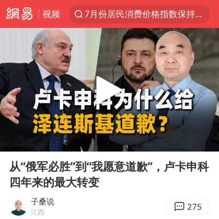
视频
7月份居民消费价格指数保持温和上涨
中使馆：重大涉诈逃犯檀某落网
台湾不是国家不存在“国格”
独闯南太行失联14天的女子已找到
哥伦比亚发生7.5级地震
哥伦比亚强震已致超20人死亡
公安部通报：抓获犯罪嫌疑人8200余名
00:00
05:10
易烊千玺金鸡百花双料影帝
Play
Ent
full
“老戏骨”秦焰去世
从“俄军必胜”到“我愿意道歉”，卢卡申科
四年来的最大转变
伊朗最高领袖将任命数名高级指挥官
警惕！我国境内发现多起“Sorry”勒索病毒攻击事件
子桑说
275
江西