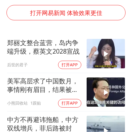
广岛长崎的昨天未必不会是日本的明天
我国民营企业创新动能持续增强
打开网易新闻 体验效果更佳
高铁双人座被免票儿童挤成3人座
上海将苏州河水强排至黄浦江
郑丽文整合蓝营，岛内争
苏有朋亮相百花奖
端升级，蔡英文2028宣战
男子攒206小时加班调休被拒获赔1.6万
后世的君子
打开APP
真理之光，何以能照亮复兴之路？
美军高层求了中国数月，
事情刚有眉目，结果被特
朗普一个动作搅黄
小熊回收站
1跟贴
打开APP
中方不再避讳拖船，中方
双线增兵，菲后路被封