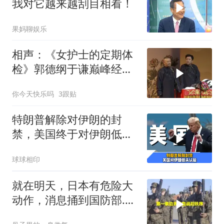
我对它越来越刮目相看！
果妈聊娱乐
相声：《女护士的定期体
检》郭德纲于谦巅峰经典
爆笑相声太搞笑
你今天快乐吗
3跟贴
特朗普解除对伊朗的封
禁，美国终于对伊朗低头
认输了吗？
球球相印
就在明天，日本有危险大
动作，消息捅到国防部.中
方先封高市后路