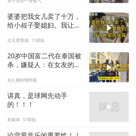
骨子里的一身傲气
婆婆把我女儿卖了十万，
给小叔子娶媳妇。我让她
牢底坐穿！
次元君情感
11跟贴
20岁中国富二代在泰国被
杀，嫌疑人：在女友的浴
室里发现了他
别人都叫我阿腈
讲真，是球网先动手
的！！！
新媒体
57跟贴
论背景音乐的重要性！！