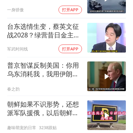
一身骄傲
打开APP
台东选情生变，蔡英文征
战2028？绿营昔日金主：
赖清德已孤立无援
军武时间线
打开APP
普京智谋反制美国：你用
乌东消耗我，我用伊朗消
耗你
春之韵
朝鲜如果不识形势，还想
派军队援俄，以后朝鲜如
果有把柄被乌克兰
趣味萌宠的日常
3238跟贴