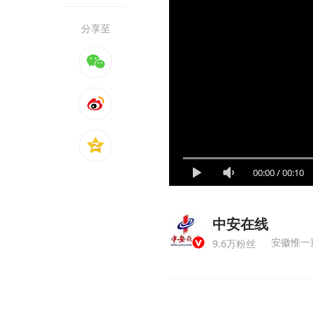
分享至
00:00
/
00:10
中安在线
安徽惟一重
9.6万粉丝