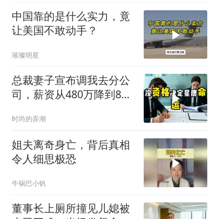
中国靠的是什么实力，竟
让美国不敢动手？
璀璨明星
总裁妻子宣布调我去分公
司，薪资从480万降到8
万，我递交辞呈
时尚的弄潮
姐夫离奇身亡，背后真相
令人细思极恐
牛锅巴小钒
董事长上厕所撞见儿媳被