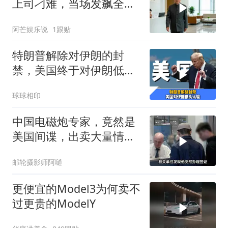
上司刁难，当场发飙全场
傻眼
阿芒娱乐说
1跟贴
特朗普解除对伊朗的封
禁，美国终于对伊朗低头
认输了吗？
球球相印
中国电磁炮专家，竟然是
美国间谍，出卖大量情
报，让国家损失惨重
邮轮摄影师阿嗵
更便宜的Model3为何卖不
过更贵的ModelY