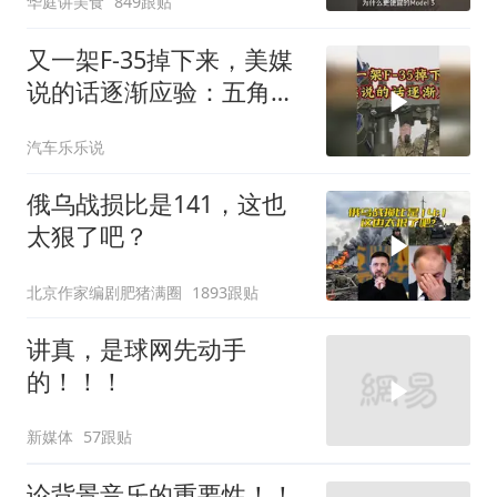
华庭讲美食
849跟贴
又一架F-35掉下来，美媒
说的话逐渐应验：五角大
楼要亏大了
汽车乐乐说
俄乌战损比是141，这也
太狠了吧？
北京作家编剧肥猪满圈
1893跟贴
讲真，是球网先动手
的！！！
新媒体
57跟贴
论背景音乐的重要性！！