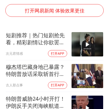
《龙餐馆》 冲奖
蒯曼挺进WTT横滨冠军赛女单四强
打开网易新闻 体验效果更佳
构建更高水平的全民健身公共服务体系
短剧推荐｜热门短剧抢先
看，精彩剧情让你欲罢不
能！
次元君情感
打开APP
穆杰塔巴藏身地已暴露？
特朗普放话采取斩首行
动，美军机又被击落
古人那点事
打开APP
特朗普威胁24小时开打！
伊朗反手关闭海峡航道，