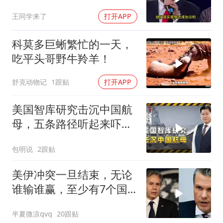
美伊谁在说谎？
王同学来了
打开APP
科莫多巨蜥繁忙的一天，
吃平头哥野牛羚羊！
舒克动物记
1跟贴
打开APP
美国智库研究击沉中国航
母，五条路径听起来吓
人，实则凑数的多
包明说
2跟贴
美伊冲突一旦结束，无论
谁输谁赢，至少有7个国
家，恐有亡国之忧
半夏微凉qvq
20跟贴