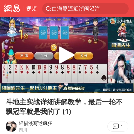
视频
白海豚逼近浙闽沿海
1枚就能让航母瘫痪 轰-6J实力有多强
王艺迪2-4不敌张本美和止步4强
国足U17与阿森纳决赛取消 并列冠军
上门女婿出轨女邻居多年被判重婚罪
王传君 《披荆斩棘》
2025年小学教师减少13.19万
00:00
32:09
王艺迪无缘横滨赛决赛
Play
Ent
full
泰国：高度重视中国游客旅游体验
斗地主实战详细讲解教学，最后一轮不
飘冠军就是我的了 (1)
于东来直播和胖东来核心团队开会
上海大部迎大暴雨
轻描淡写述疯狂
1
四川