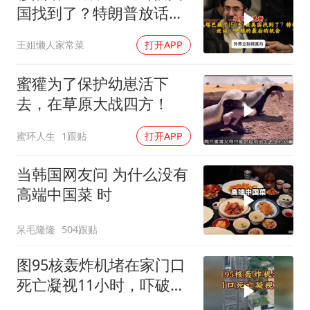
国找到了？特朗普放话：
伊朗的最后的机会
王姐懒人家常菜
打开APP
蜜獾为了保护幼崽活下
去，在草原大战四方！
蜜环人生
1跟贴
打开APP
当韩国网友问 为什么没有
高端中国菜 时
呆毛隆隆
504跟贴
图95核轰炸机堵在家门口
死亡凝视11小时，吓破胆
的日本多绝望？