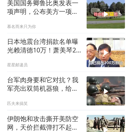
美国国务卿鲁比奥发表一
项声明，公布美方一项重
要决定
慕名而来只为你
日本地震台湾捐款名单曝
光赖清德10万！萧美琴20
万，郑丽文100万
星星邮递员
台军肉身要和它对抗？我
军亮出双筒机器狼，给登
陆步兵扫清通道
匹夫来搞笑
伊朗饱和攻击撕开美防空
网，天价拦截弹打不起，