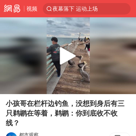
视频
夜幕落下 运动上场
1岁宝宝碰坏纸巾盒 宝妈被索赔924元
台风白海豚环流面积近似13个浙江
Meta被判支付5.67亿美元
台风白海豚逼近 暴雨大暴雨来袭
47岁妈妈突然产女 26岁女儿：很震惊
OpenAI为免费用户升级GPT-5.6 Luna
00:00
00:12
日本广岛民众举行游行反对政府行径
Play
Ent
full
实探山东最热的“中国蔬菜之乡”
小孩哥在栏杆边钓鱼，没想到身后有三
只鹈鹕在等着，鹈鹕：你到底收不收
女子开一天一夜空调后二氧化碳中毒
线？
台风白海豚最新路径研判来了
都市观察