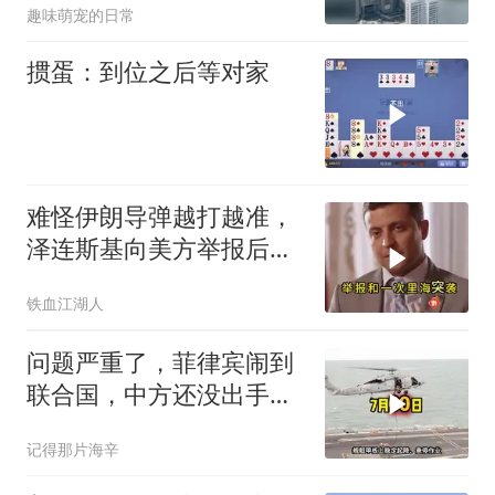
趣味萌宠的日常
掼蛋：到位之后等对家
难怪伊朗导弹越打越准，
泽连斯基向美方举报后，
特朗普宣布不打了
铁血江湖人
问题严重了，菲律宾闹到
联合国，中方还没出手，
东盟两国先出手了
记得那片海辛