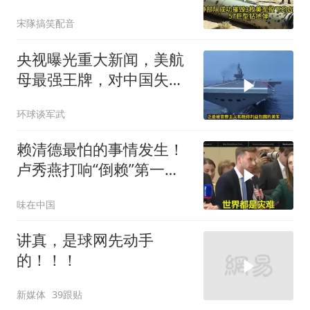
美式反导神话破灭
宋隊搞笑配音
央视曝光重大新闻，美航
母最强王牌，对中国失
效，美军落伍10年？
环球谈军武
赖清德最怕的事情发生！
卢秀燕打响“倒赖”第一
枪，美国趁火打劫
味在中国
讲真，是球网先动手
的！！！
新媒体
39跟贴