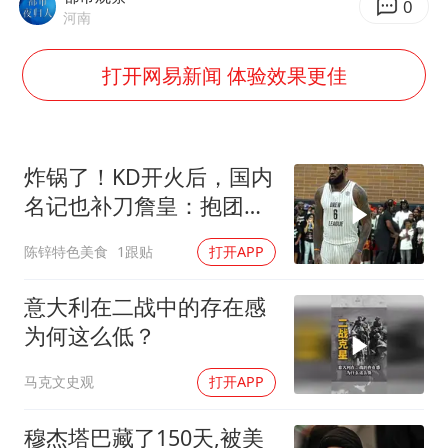
船舶避风项目停工 多地全力防台风
0
河南
粉笔发布“自曝式”公开信
打开网易新闻 体验效果更佳
现代版摸金校尉落网查获400多枚古币
哈尔滨暴雨饭店门挡积水
服务实体经济 财政金融打出组合拳
炸锅了！KD开火后，国内
男子结婚8年发现3个女儿均非亲生
名记也补刀詹皇：抱团无
奋进开新局 实干挑大梁
底线，最佳篮球商人
陈锌特色美食
1跟贴
打开APP
意大利在二战中的存在感
为何这么低？
马克文史观
打开APP
穆杰塔巴藏了150天,被美