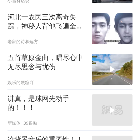
小雪有话说
河北一农民三次离奇失
踪，神秘人背他飞遍全中
国，幕后真相是什么
老家的诗和远方
五首草原金曲，唱尽心中
无尽思念与忧伤
娱乐的硬糖吖
讲真，是球网先动手
的！！！
新媒体
39跟贴
论背景音乐的重要性！！