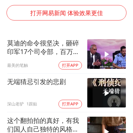
国防部：坚决反制任何闹海挑衅图谋
日本试射“战斧”导弹，国防部回应
打开网易新闻 体验效果更佳
胡彦斌韩磊 谁帮谁
胡彦斌获《歌手2026》歌王
莫迪的命令很坚决，砸碎
38岁演员求职万岁山NPC成功
印军17个司令部，百万印
夯实基础开新局
军知道要变天了
最美的笔触
打开APP
无端猜忌引发的悲剧
深山老驴
1跟贴
打开APP
这个翻拍拍的真好，有我
们国人自己独特的风格魅