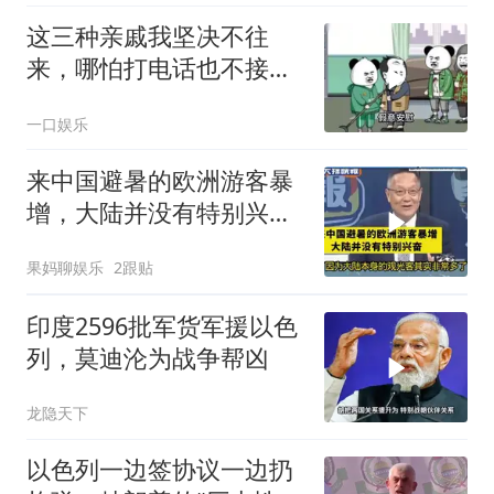
这三种亲戚我坚决不往
来，哪怕打电话也不接，
断交！
一口娱乐
来中国避暑的欧洲游客暴
增，大陆并没有特别兴
奋！介文汲
果妈聊娱乐
2跟贴
印度2596批军货军援以色
列，莫迪沦为战争帮凶
龙隐天下
以色列一边签协议一边扔