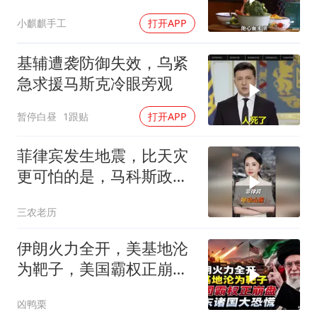
力
小麒麒手工
打开APP
基辅遭袭防御失效，乌紧
急求援马斯克冷眼旁观
暂停白昼
1跟贴
打开APP
菲律宾发生地震，比天灾
更可怕的是，马科斯政府
无底线挑衅中国
三农老历
伊朗火力全开，美基地沦
为靶子，美国霸权正崩
盘，中东诸国大恐慌
凶鸭栗