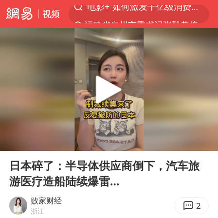
视频
福建省泉州市委书记张毅恭接受纪律审查和监察调查
台风白海豚已进入24小时警戒线
全球首个长时储能一体化产业园量产
U17国足点球大战淘汰河床晋级决赛
四川宜宾市高县4.9级地震致1人死亡
上海：台风白海豚或将带来龙卷风
名创优品回应女子吐槽内裤质量差
00:00
03:20
“今天得有40℃了吧 为啥还不预警”
Play
Ent
full
中国女篮70-67险胜尼日利亚女篮
日本碎了：半导体供应商倒下，汽车旅
游医疗造船陆续爆雷…
秋天的第一杯奶茶到底有多火
东航：国内客票提前14天免费退改
败家财经
2
浙江