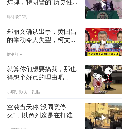
炸弹，特朗普的“历史性协
议”到底算不算数
环球谈军武
郑丽文确认出手，黄国昌
的举动令人失望，柯文哲
要再度搅局？
健身狂人
就算你们想要搞我，那也
得想个好点的理由吧，这
这...他不成立啊
小萌讲影视
1跟贴
空袭当天称“没同意停
火”，以色列这是在打谁的
脸