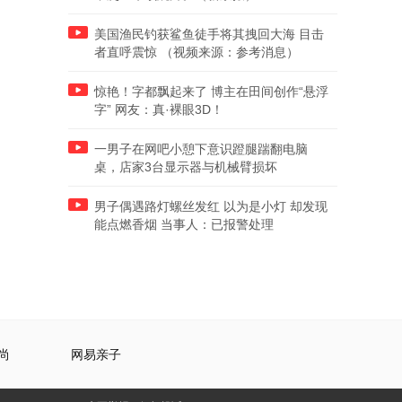
美国渔民钓获鲨鱼徒手将其拽回大海 目击
者直呼震惊 （视频来源：参考消息）
惊艳！字都飘起来了 博主在田间创作“悬浮
字” 网友：真·裸眼3D！
一男子在网吧小憩下意识蹬腿踹翻电脑
桌，店家3台显示器与机械臂损坏
男子偶遇路灯螺丝发红 以为是小灯 却发现
能点燃香烟 当事人：已报警处理
尚
网易亲子