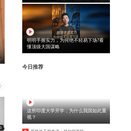
明明手握实力，为何绝不轻易下场?看
懂顶级大国谋略
今日推荐
这所印度大学开学，为什么我国如此重
视？
0
00:44
00:33