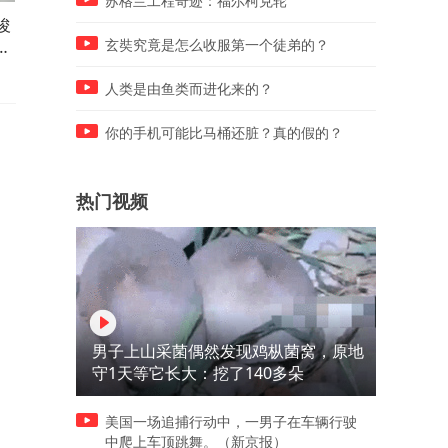
苏格兰工程奇迹：福尔柯克轮
浚
刘在石带不动，哈哈气到摔帽
周星驰最大的对手来了！沈
乐
子，郑浚远出演节目，紧张到
腾、蒋奇明主演的《欢迎来
玄奘究竟是怎么收服第一个徒弟的？
说不出话
餐馆》正式定档8月11日
人类是由鱼类而进化来的？
你的手机可能比马桶还脏？真的假的？
热门视频
男子上山采菌偶然发现鸡枞菌窝，原地
守1天等它长大：挖了140多朵
美国一场追捕行动中，一男子在车辆行驶
中爬上车顶跳舞。（新京报）