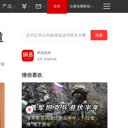
登录
注册免费邮箱
道
网易新闻
iOS
Android
举报
猜你喜欢
俄军坦克兵潜伏敌后半年，T-72变
身“地下堡垒”