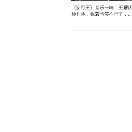
《安可王》音乐一响，王耀
秒开跳，张若昀笑不行了，
乃文懵了