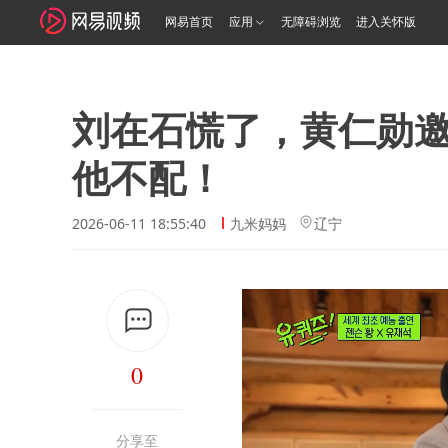
网易首页
应用
无障碍浏览
进入关怀版
刘在石慌了，黄仁勋
他不配！
2026-06-11 18:55:40
九米妈妈
辽宁
0
分享至