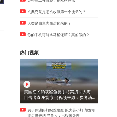
苏格兰工程奇迹：福尔柯克轮
5
04:46
04:48
美国看得很准，中国若不购买
中国电力外交：为何对越南
玄奘究竟是怎么收服第一个徒弟的？
大鹅石油，会使俄陷入绝境
电却对朝鲜断电？
人类是由鱼类而进化来的？
你的手机可能比马桶还脏？真的假的？
热门视频
美国渔民钓获鲨鱼徒手将其拽回大海
目击者直呼震惊 （视频来源：参考消
息）
男子偶遇路灯螺丝发红 以为是小灯 却发现
能点燃香烟 当事人：已报警处理