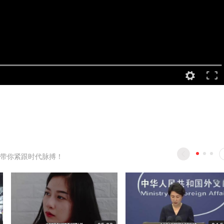
带你紧跟时代脉搏！