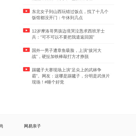
东北女子到山西玩错过饭点，找了十几个
饭馆都没开门：午休到几点
12岁摩洛哥男孩边境哭泣恳求西班牙士
兵：“可不可以不要把我遣返回国”
国外一男子遭章鱼吸脸，上演“拔河大
战”，硬扯加铁棒敲打方才挣脱
踢毽子大赛现场上演“足尖上的武林争
霸”。网友：这哪是踢毽子，分明是武侠片
现场！#睡个好觉
尚
网易亲子