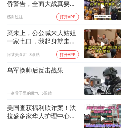
侨警告，全面大战真要来
了？
感谢过往
打开APP
菜未上，公公喊来大姑姐
一家七口，我起身就走，
他怒喊：一万三谁付？
阿莱美食汇
3跟贴
打开APP
乌军换帅后反击战果
一身骨子里的傲气
5跟贴
美国查获福利欺诈案！法
拉盛多家华人护理中心欺
诈7亿美元福利！