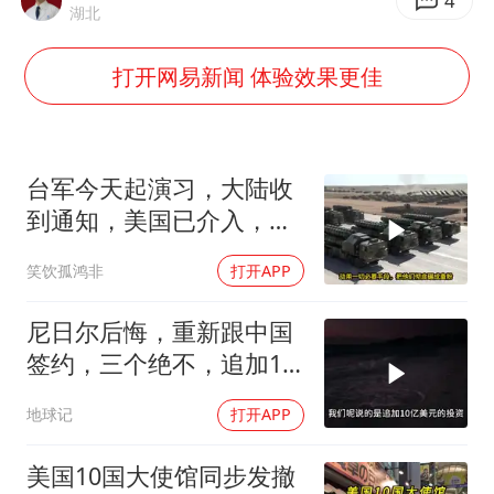
4
湖北
女子网购名牌包发现是自己丢的那只
女儿为争财产堵门阻挠父亲出殡
打开网易新闻 体验效果更佳
万岁山接盘烂尾恒大文旅城
戚薇谈把脸交给AI
台军今天起演习，大陆收
多个明星演唱会取消
到通知，美国已介入，日
习近平心系体育强国建设
本涉台表述也变了
笑饮孤鸿非
打开APP
尼日尔后悔，重新跟中国
签约，三个绝不，追加10
亿！
地球记
打开APP
美国10国大使馆同步发撤