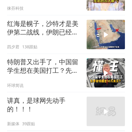
赶出门，麦姐怒怼
徕芬科技
红海是幌子，沙特才是美
伊第二战线，伊朗已经输
了？
四夕君
138跟贴
特朗普又出手了，中国留
学生想在美国打工？先孝
敬他10万美元再说
环球简说
讲真，是球网先动手
的！！！
新媒体
39跟贴