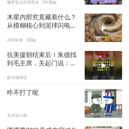
佛罗里达州张司令
781跟贴
木星内部究竟藏着什么？
从模糊核心到泥球闪电，
重塑太阳系起源
冯哥科普
1跟贴
抗美援朝结束后！朱德找
到毛主席，关起门说：我
们该清理门户了
娱乐喵喵说
咋不打了呢
天才设计师