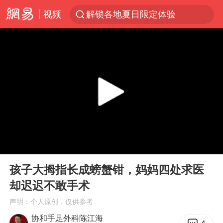
解锁各地夏日限定体验
视频
视频丨中国东方电气集团原党组副书记、董事宋致远被查
四川宜宾市珙县发生3.4级地震
台风白海豚闭眼浙江上海处于危险半圆
白海豚将正面袭击贯穿浙江
香港宏福苑火灾或由烟头引起
中国父女泰国骑摩托车坠崖1死1伤
浙江台州《告全体市民书》
00:00
00:59
Play
Ent
网约车司机充电时猝死保险拒赔
full
孩子大拇指长成螃蟹钳，妈妈四处求医
周末打虎 宋致远被查
却迟迟不敢手术
郑丽文：台湾从来没有“独立”过
声明：个人原创，仅供参考
刘浩存百花奖开幕式红裙起舞
协和手足外科陈江海