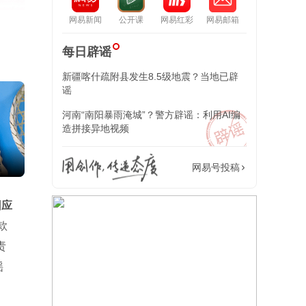
网易新闻
公开课
网易红彩
网易邮箱
每日辟谣
新疆喀什疏附县发生8.5级地震？当地已辟
谣
河南“南阳暴雨淹城”？警方辟谣：利用AI编
造拼接异地视频
包上恩穿青花吊带长裙搭蓝色开衫 清新灵动
10万级大满配 双
网易号投稿
回应
款
责
谣