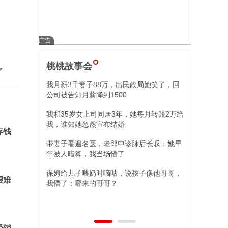
桃桃故事会
了
我月薪3千妻子88万，出民政局她笑了，回
小舅子昏迷我
公司被告知月薪降到1500
住院我冷回三
我和35岁女上司同居3年，她每月转账2万给
替姐姐照顾外
我，谁知她忽然宣布结婚
现，两女儿的
存钱
带妻子看遍名医，老郎中诊脉后长叹：她早
年被人暗算，我当场懵了
保姆给儿子喂奶时嘀咕，说孩子像他哥哥，
艰难
我懵了：哪来的哥哥？