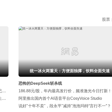
股票
|
统一冰火两重天：方便面独撑，饮料全面失速
恐怖的DeepSeek斩杀线
已缩
186.88元/股，年内最高发行价，频准激光今日打新
上
签要缴近10万元
阿里推出国内首个AI语音平台CosyVoice Studio
说好"十年不卖"，段永平"减持"泡泡玛特“言行不一”？