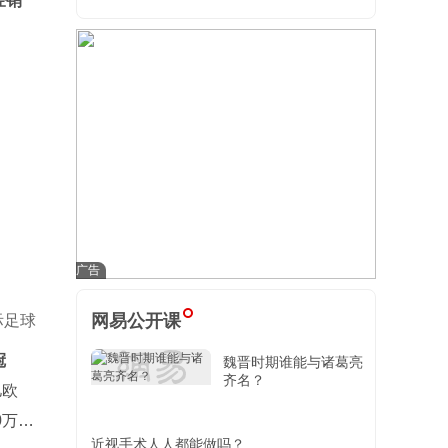
经销
网易公开课
际足球
冠
魏晋时期谁能与诸葛亮
齐名？
亿欧
0万欧
近视手术人人都能做吗？