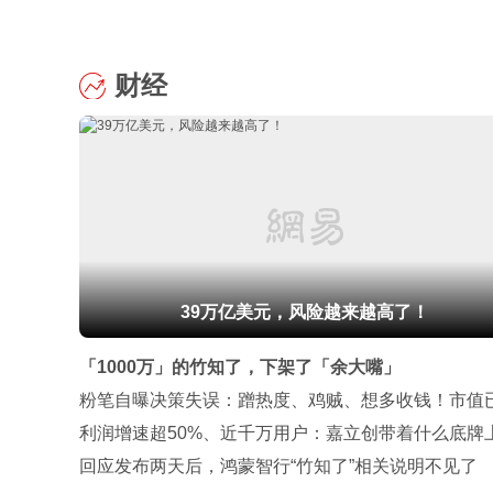
财经
39万亿美元，风险越来越高了！
「1000万」的竹知了，下架了「余大嘴」
粉笔自曝决策失误：蹭热度、鸡贼、想多收钱！市值
水超300亿港元
利润增速超50%、近千万用户：嘉立创带着什么底牌
市？
回应发布两天后，鸿蒙智行“竹知了”相关说明不见了