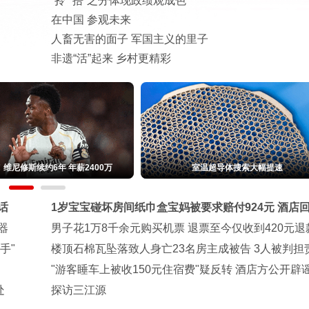
“拎”“捂”之分体现政绩观成色
在中国 参观未来
人畜无害的面子 军国主义的里子
非遗“活”起来 乡村更精彩
维尼修斯续约6年 年薪2400万
室温超导体搜索大幅提速
话
1岁宝宝碰坏房间纸巾盒宝妈被要求赔付924元 酒店
器
男子花1万8千余元购买机票 退票至今仅收到420元退
手"
楼顶石棉瓦坠落致人身亡23名房主成被告 3人被判担
"游客睡车上被收150元住宿费"疑反转 酒店方公开辟
处
探访三江源