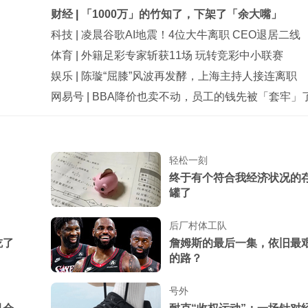
财经
|
「1000万」的竹知了，下架了「余大嘴」
科技
|
凌晨谷歌AI地震！4位大牛离职 CEO退居二线
体育
|
外籍足彩专家斩获11场 玩转竞彩中小联赛
娱乐
|
陈璇“屈膝”风波再发酵，上海主持人接连离职
网易号
|
BBA降价也卖不动，员工的钱先被「套牢」
轻松一刻
终于有个符合我经济状况的
罐了
后厂村体工队
吃了
詹姆斯的最后一集，依旧最
的路？
号外