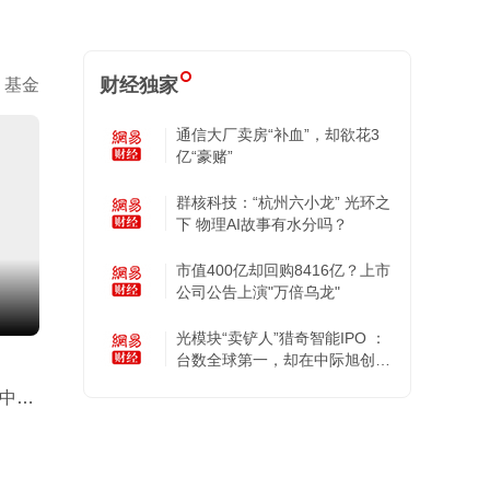
财经独家
基金
通信大厂卖房“补血”，却欲花3
亿“豪赌”
群核科技：“杭州六小龙” 光环之
下 物理AI故事有水分吗？
市值400亿却回购8416亿？上市
公司公告上演"万倍乌龙"
光模块“卖铲人”猎奇智能IPO ：
台数全球第一，却在中际旭创的
账上越陷越深
！中一