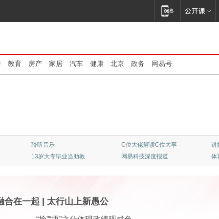
播
教育
房产
家居
汽车
健康
北京
政务
网易号
聆听音乐
C位大佬解读C位大事
讲
13岁大专毕业当助教
网易科技深度报道
体
融合在一起
|
太行山上新愚公