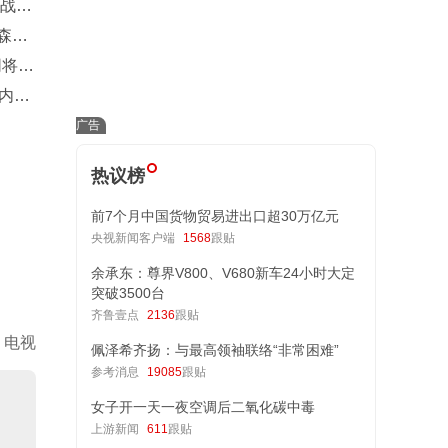
幕战
森先
同将穿
内线
热议榜
前7个月中国货物贸易进出口超30万亿元
央视新闻客户端
1568
跟贴
余承东：尊界V800、V680新车24小时大定
突破3500台
齐鲁壹点
2136
跟贴
电视
佩泽希齐扬：与最高领袖联络“非常困难”
参考消息
19085
跟贴
女子开一天一夜空调后二氧化碳中毒
上游新闻
611
跟贴