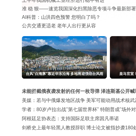
上半年我国机械工业经济运行稳中有进
准 稳 狠——速览我国深化扫黑除恶专项斗争最新部署
AI科普：山洪四色预警 您明白了吗？
公共交通更适老 老年人出行更从容
台风"白海豚"靠近华东沿海 多地将迎强劲台风雨
皇马官宣！
未能拦截俄夜袭发射的任何一枚导弹 泽连斯基公开喊
美媒：若与中俄爆发地区战争 美军可能动用战术核武
学者：80岁卢拉出战"第七届世界杯" 特朗普成"场外对
阿根廷足协表态：支持国际足联主席因凡蒂诺
剑桥史上最年轻黑人教授辞职 博士论文被指抄袭180