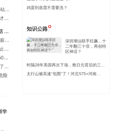
鸡蛋到底需不需要洗？
多站第
才是
知识公路
 誓
降薪帮
深圳潮汕联手狂飙，十
二年翻三十倍，再创特
，止步
区神话？
000
时隔28年美国再次下场，救日元背后的三大
了约
连锁反应
太行山被高速“包围”了！河北S75+河南
危险
S33，900公里贴着山脚跑！
斯学