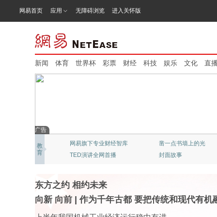
网易首页
应用
无障碍浏览
进入关怀版
新闻
体育
世界杯
彩票
财经
科技
娱乐
文化
直
广告
网易旗下专业财经智库
凿一点书墙上的光
教
育
TED演讲全网首播
封面故事
东方之约 相约未来
向新 向前
|
作为千年古都 要把传统和现代有机