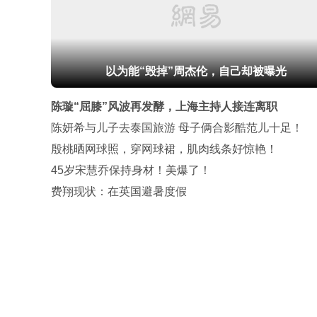
以为能“毁掉”周杰伦，自己却被曝光
陈璇“屈膝”风波再发酵，上海主持人接连离职
陈妍希与儿子去泰国旅游 母子俩合影酷范儿十足！
殷桃晒网球照，穿网球裙，肌肉线条好惊艳！
45岁宋慧乔保持身材！美爆了！
费翔现状：在英国避暑度假