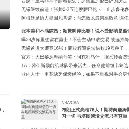
与曼城谈判
西媒：皇马非常平静地接受了罗德里加盟巴萨的决定
无缘继续前进！张帅0-2五连败萨巴伦卡，止步多伦
3轮
阿根廷足协力挺因凡蒂诺：向您致以最崇高敬意 连任
正确道路
张本美和不满陈熠：频繁叫停比赛！说不受影响是假话
要夺冠
曝38岁库里想留在勇士！不会主动申请交易 或选择
助球队
无缘首进大师赛16强！商竣程遭逆转惜败19号种子
蒙特利尔第3轮
官方：大巴黎从摩纳哥签下阿克利乌什；据悉转会费5
万欧
TA：雅伊斯勒能给球队带来活力，任命他前纽卡筛选
178人
业内人士：申花缺乏保级经验，如果不重视对手会更
NBA/CBA
步，
布朗正式亮相76人！期待向詹姆
习一切 与塔图姆没交流只有尊重