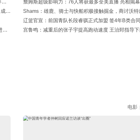
拜仁
詹姆斯超级影响力：76人将获最多全美直播 亮相揭
 成队
+圣诞大战
Shams：雄鹿、骑士与快船积极接触掘金，商讨沃特
签后换
辽篮官宣：前国青队长段睿骐正式加盟 签4年B类合
进行
7号球衣
宫鲁鸣：减重后的张子宇提高跑动速度 王治郅指导下
技术有改进
电影
|