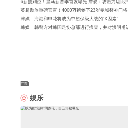
6新援到位！皇马新赛季首发曝光 詹俊：攻击力堪比
巴黎 2软肋
英超劲旅重磅官宣！4000万镑签下23岁曼城替补门将
史标王
津媒：海港和申花将成为中超保级大战的“X因素”
韩媒：韩警方对韩国足协总部进行搜查，并对洪明甫
了首次传唤
广告
娱乐