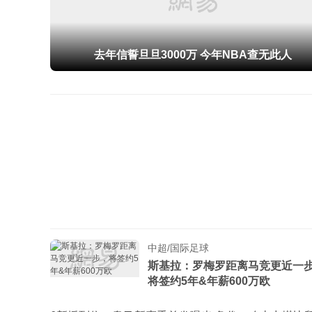
去年信誓旦旦3000万 今年NBA查无此人
中超/国际足球
斯基拉：罗梅罗距离马竞更近一
将签约5年&年薪600万欧