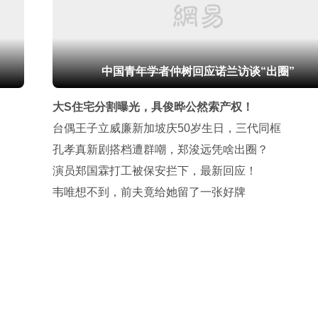
中国青年学者仲树回应诺兰访谈“出圈”
大S住宅分割曝光，具俊晔公然索产权！
台偶王子立威廉新加坡庆50岁生日，三代同框
孔孝真新剧搭档遭群嘲，郑浚远凭啥出圈？
演员郑国霖打工被保安拦下，最新回应！
韦唯想不到，前夫竟给她留了一张好牌