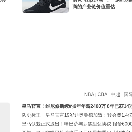
只会
耐克“收权运动”：一场针对
商的产业链价值重估
NBA
CBA
中超
国
|
|
|
皇马官宣！维尼修斯续约6年年薪2400万 8年已获14
队史标王！皇马官宣19岁迪奥曼德加盟：转会费1.4
皇马认栽正式退出！曝巴萨与罗德里达协议 报价600