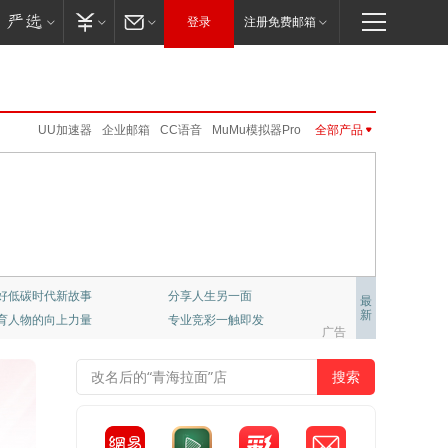
登录
注册免费邮箱
UU加速器
企业邮箱
CC语音
MuMu模拟器Pro
全部产品
卡搭编程
公正邮
伏羲
VIP邮箱
公开课
网易游戏
UU远程
新闻客户端
云音乐
严选
免费邮
新闻客户端
网易红彩
公开课
网易红彩
云课堂
邮箱大师
网易亲时光
网易云游戏
免费邮
VIP邮箱
企业邮箱
邮箱大师
网易味央
LOFTER
大神社区
严选
公正邮
云课堂
CC语音
LOFTER
UU加速器
UU远程
网易亲时光
伏羲
云音乐
大神社区
网易云游戏
千千壁纸
好低碳时代新故事
分享人生另一面
最
新
育人物的向上力量
专业竞彩一触即发
梦幻西游
大话2
梦幻西游手游
阴阳师
广告
倩女幽魂手游
大话西游3
新倩女幽魂
大唐无双
率士之滨
哈利波特.魔法觉醒
天下手游
明日之后
逆水寒
永劫无间
一梦江湖
第五人格