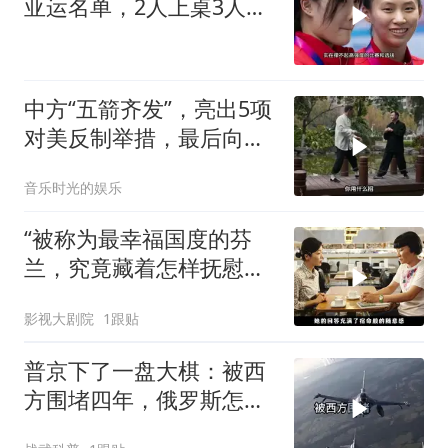
亚运名单，2人上桌3人下
桌，全红婵
中方“五箭齐发”，亮出5项
对美反制举措，最后向美
方提出一项要求
音乐时光的娱乐
“被称为最幸福国度的芬
兰，究竟藏着怎样抚慰人
心的烟火气
影视大剧院
1跟贴
普京下了一盘大棋：被西
方围堵四年，俄罗斯怎么
反倒打出了国运翻盘？