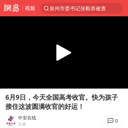
视频
泉州市委书记张毅恭被查
“电影+”如何激发千亿级消费新活力？
台风白海豚已进入24小时警戒线
全球首个长时储能一体化产业园量产
陈垣宇0-3张禹珍 国乒男单全军覆没
名创优品回应女子吐槽内裤质量差
四川宜宾市高县4.9级地震致1人死亡
00:00
00:10
台风白海豚或吞并鲸鱼 登陆地点更新
Play
Ent
full
中巨芯：上半年归母净利润1405.77万元
6月9日，今天全国高考收官。快为孩子
接住这波圆满收官的好运！
中国女篮70-67险胜尼日利亚女篮
美股存储板块集体大跌
中安在线
0
安徽