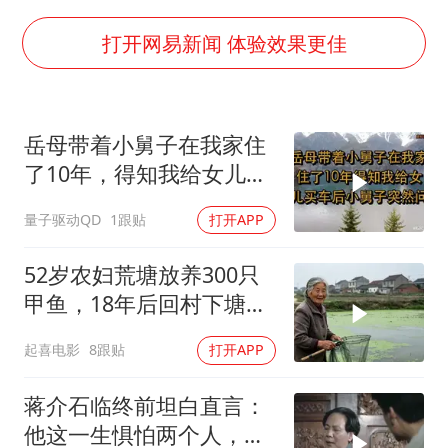
秋天的第一杯奶茶到底有多火
国防部：坚决反制任何闹海挑衅图谋
打开网易新闻 体验效果更佳
百花奖开幕式
我国外贸延续良好增长态势
岳母带着小舅子在我家住
“新疆阿勒泰八月能滑雪”不实
了10年，得知我给女儿买
日本试射“战斧”导弹，国防部回应
车后，小舅子突
量子驱动QD
1跟贴
打开APP
胡彦斌韩磊 谁帮谁
夯实基础开新局
52岁农妇荒塘放养300只
甲鱼，18年后回村下塘瞬
间傻眼
起喜电影
8跟贴
打开APP
蒋介石临终前坦白直言：
他这一生惧怕两个人，却