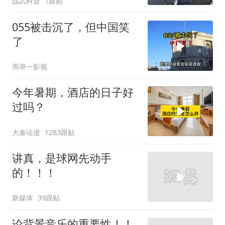
战武科普
1跟贴
055被击沉了，但中国笑
了
周哥一影视
今年暑期，酒店的日子好
过吗？
大秦论道
1283跟贴
讲真，是球网先动手
的！！！
新媒体
39跟贴
论背景音乐的重要性！！