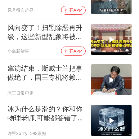
只敬佩一个人！
风月得自难寻
打开APP
风向变了！扫黑除恶再升
级，这些新型乱象将被重
点整治
小鑫新鲜事
打开APP
窜访结束，斯威士兰把事
做绝了，国王专机将赖清
德连夜送回台岛
老王日常犯傻
冰为什么是滑的？你和你
物理老师,可能都答错了
170年!
许里xurry
598跟贴