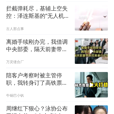
拦截弹耗尽，基辅上空失
控：泽连斯基的“无人机神
话”为何突然没人提了
古人那点事
离婚手续刚办完，我借调
中央部委，隔天前妻带新
欢来单位示威
万灵缝合厂
陪客户考察时被主管停
职，我转身订了高铁票。
2小时后总监急疯了：12
牛锅巴小钒
亿合同没你根本签不了
周继红下狠心？泳协公布