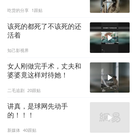
吃货的分享
1跟贴
该死的都死了不该死的还
活着
知己影视界
女人刚做完手术，丈夫和
婆婆竟这样对待她！
二毛追剧
20跟贴
讲真，是球网先动手
的！！！
新媒体
40跟贴