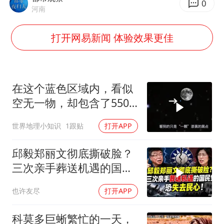
刘浩存百花奖开幕式红裙起舞
0
河南
因定位纠纷男子将外卖员砍成植物人
打开网易新闻 体验效果更佳
媒体：“内容由AI生成”不是免责盾牌
多个明星演唱会取消
上海轮渡全线停航
在这个蓝色区域内，看似
制冰厂工人旺季能月入一万三
空无一物，却包含了5500
人民的健康、体质、幸福一脉相承
个星系！
世界地理小知识
1跟贴
打开APP
邱毅郑丽文彻底撕破脸？
三次亲手葬送机遇的国民
党，恐失去民心
也许友尽
打开APP
科莫多巨蜥繁忙的一天，