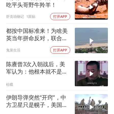
吃平头哥野牛羚羊！
舒克动物记
1跟贴
打开APP
都按中国标准来！为啥美
英当年拼命反对，联合国
反而全盘接受？
鬼菜生活
打开APP
陈赓曾3次入朝战后，美
军认为：他根本就不是来
打仗的，为什么？
枯蝶
伊朗导弹突然“开窍”，中
方卫星只是幌子，美国真
正怕的是两件事