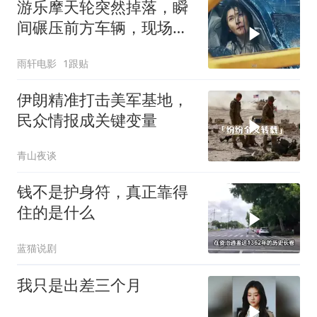
游乐摩天轮突然掉落，瞬
间碾压前方车辆，现场状
况惊险万分
雨轩电影
1跟贴
伊朗精准打击美军基地，
民众情报成关键变量
青山夜谈
钱不是护身符，真正靠得
住的是什么
蓝猫说剧
我只是出差三个月