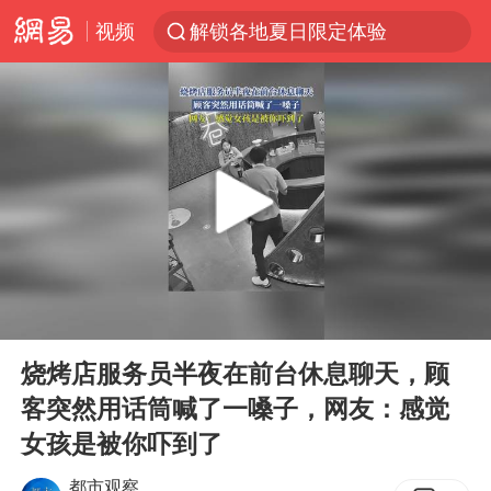
视频
解锁各地夏日限定体验
白海豚将正面袭击贯穿浙江
视频丨中国东方电气集团原党组副书记、董事宋致远被查
黄金创今年来最大单周涨幅
四川宜宾市珙县发生3.4级地震
女子网购名牌包发现是自己丢的那只
香港宏福苑火灾或由烟头引起
00:00
00:21
浙江台州《告全体市民书》
Play
Ent
full
女主硬加吻戏短剧已下架
烧烤店服务员半夜在前台休息聊天，顾
客突然用话筒喊了一嗓子，网友：感觉
郑丽文：台湾从来没有“独立”过
女孩是被你吓到了
实时追踪台风白海豚
都市观察