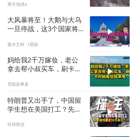
离开地球a
大风暴将至！大鹅与大乌
一旦停战，这3个国家将
直接迎来灭国崩盘
凝水文秋
1跟贴
妈给我2千万嫁妆，老公
拿去帮小叔买车，刷卡时
销售给我来电！
雪姐故事多
特朗普又出手了，中国留
学生想在美国打工？先孝
敬他10万美元再说
环球简说