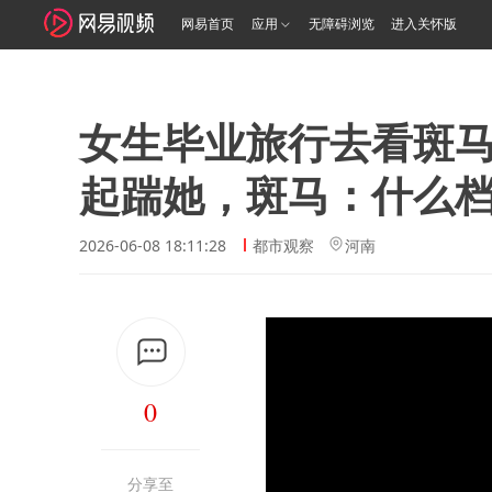
网易首页
应用
无障碍浏览
进入关怀版
女生毕业旅行去看斑
起踹她，斑马：什么
2026-06-08 18:11:28
都市观察
河南
0
分享至