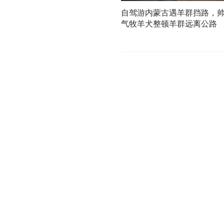
自驾游内蒙古遇羊群挡路，
气牧羊犬整顿羊群远离公路