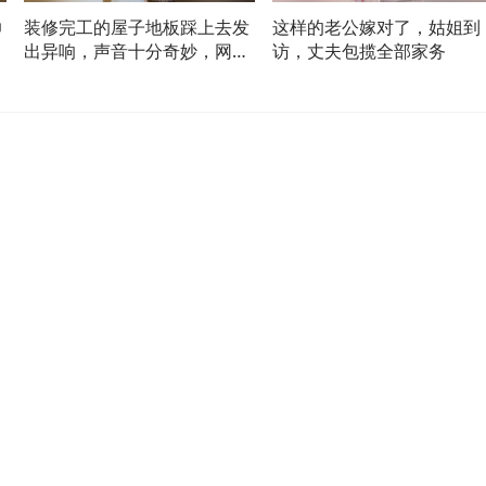
帅
装修完工的屋子地板踩上去发
这样的老公嫁对了，姑姐到
出异响，声音十分奇妙，网
访，丈夫包揽全部家务
友：一听就海景房，还有海鸥
叫