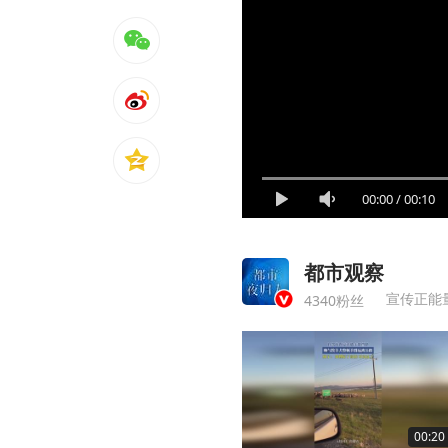
00:00
/
00:10
都市观察
宣传正能
4340粉丝
00:20