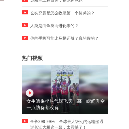
苏格兰工程奇迹：福尔柯克轮
原来树木嫁接是这样的，这不
一种新型的溜宠物方式，男
就是植物界的杜鹃吗？
河里溜龟，网友：谁说乌龟
玄奘究竟是怎么收服第一个徒弟的？
的？
人类是由鱼类而进化来的？
你的手机可能比马桶还脏？真的假的？
热门视频
女生晒乘坐热气球飞天一幕，瞬间升空
一点防备都没有
全长399.99米！全球最大级别的运输船通
过长江大桥这一幕，太震撼了！