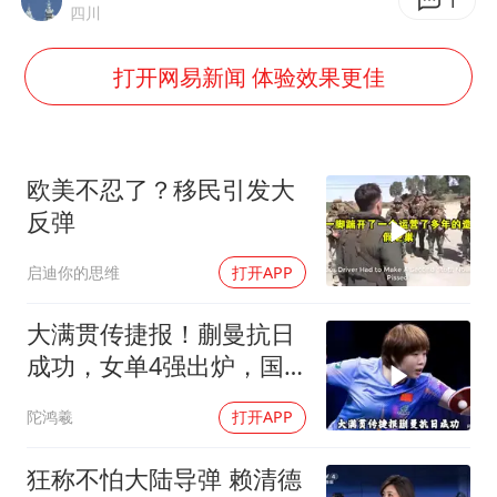
商场现钱学森巨幅海报 负责人回应
1
四川
老挝国会主席赛宋蓬逝世
打开网易新闻 体验效果更佳
购飞机票7分钟后退票被扣2022元
杭州全市有序停课
泰国初中生饮弹自尽前开了26枪
欧美不忍了？移民引发大
陈思诚零点晒照为佟丽娅庆生
反弹
乐享全民健身 共筑健康中国
启迪你的思维
打开APP
大满贯传捷报！蒯曼抗日
成功，女单4强出炉，国
乒3人合围日乒一
陀鸿羲
打开APP
狂称不怕大陆导弹 赖清德