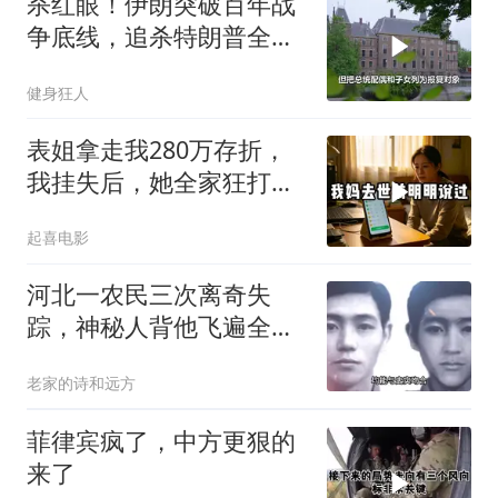
杀红眼！伊朗突破百年战
争底线，追杀特朗普全
家，血债必须血偿？
健身狂人
表姐拿走我280万存折，
我挂失后，她全家狂打
200个电话
起喜电影
河北一农民三次离奇失
踪，神秘人背他飞遍全中
国，幕后真相是什么
老家的诗和远方
菲律宾疯了，中方更狠的
来了