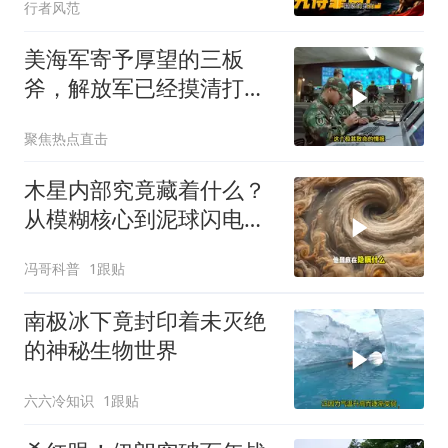
行者风范
美海军寄予厚望的三板
斧，解放军已经摸清打
法，海空一体联手接下
聚焦热点直击
木星内部究竟藏着什么？
从模糊核心到泥球闪电，
重塑太阳系起源
冯哥科普
1跟贴
南极冰下竟封印着未灭绝
的神秘生物世界
六六冷知识
1跟贴