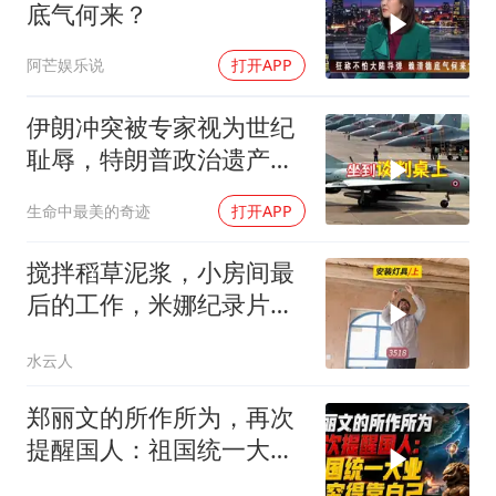
底气何来？
阿芒娱乐说
打开APP
伊朗冲突被专家视为世纪
耻辱，特朗普政治遗产遭
遇毁灭性打击
生命中最美的奇迹
打开APP
搅拌稻草泥浆，小房间最
后的工作，米娜纪录片
3518
水云人
郑丽文的所作所为，再次
提醒国人：祖国统一大
业，终究得靠自己！