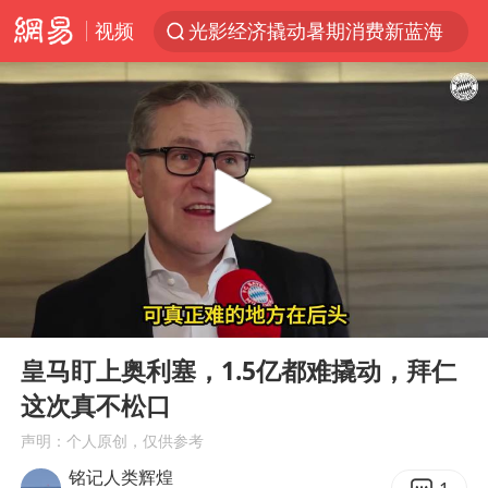
视频
光影经济撬动暑期消费新蓝海
马克·艾伦退出斯诺克中国公开赛
日本发布排名：“中国第一，美日德韩英法居后”
大V：马科斯把路走绝了
白海豚将正面袭击贯穿浙江
情侣在平潭拍日出时坠崖致一死一伤
央视新主播李秋莹孙亚鹏亮相
00:00
01:48
上四休三，但降薪1000元，你接受吗？
Play
Ent
full
几元成本的AI广告导致千万市值蒸发
皇马盯上奥利塞，1.5亿都难撬动，拜仁
这次真不松口
台当局重金为“台独”织“皇帝新衣”
声明：个人原创，仅供参考
郑丽文：台湾从来没有“独立”过
铭记人类辉煌