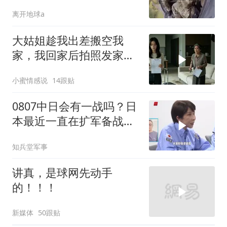
离开地球a
大姑姐趁我出差搬空我
家，我回家后拍照发家族
群里，她看到后崩溃了
小蜜情感说
14跟贴
0807中日会有一战吗？日
本最近一直在扩军备战，
但要偷袭开战不太可能
知兵堂军事
讲真，是球网先动手
的！！！
新媒体
50跟贴