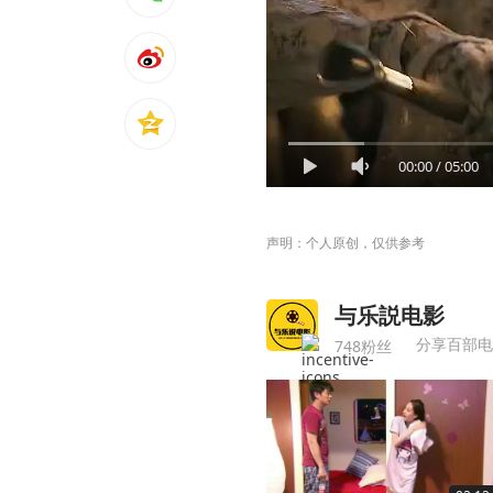
00:00
/
05:00
声明：个人原创，仅供参考
与乐説电影
分享百部电
748粉丝