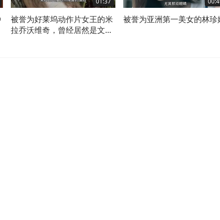
01:37
00:4
种
被誉为好莱坞动作片女王的米
被誉为亚洲第一美女的林珍
拉乔沃维奇，曾经居然是文艺
片的小花