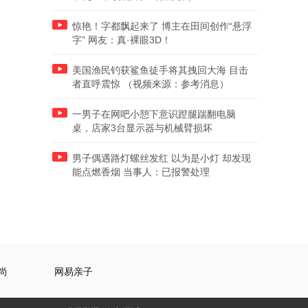
惊艳！字都飘起来了 博主在田间创作“悬浮
字” 网友：真·裸眼3D！
美国渔民钓获鲨鱼徒手将其拽回大海 目击
者直呼震惊 （视频来源：参考消息）
一男子在网吧小憩下意识蹬腿踹翻电脑
桌，店家3台显示器与机械臂损坏
男子偶遇路灯螺丝发红 以为是小灯 却发现
能点燃香烟 当事人：已报警处理
尚
网易亲子