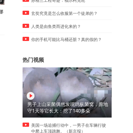
苏格兰工程奇迹：福尔柯克轮
9
00:40
02:27
娜
村民竟在田里发现了一枚炸弹
不怕骗子骗术高，就怕骗子
玄奘究竟是怎么收服第一个徒弟的？
值高
人类是由鱼类而进化来的？
你的手机可能比马桶还脏？真的假的？
热门视频
男子上山采菌偶然发现鸡枞菌窝，原地
守1天等它长大：挖了140多朵
美国一场追捕行动中，一男子在车辆行驶
中爬上车顶跳舞。（新京报）