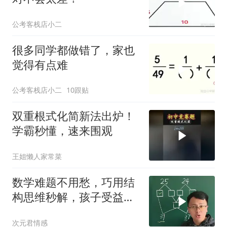
公考客栈店小二
很多同学都做错了，家也
觉得有点难
公考客栈店小二
10跟贴
双重根式化简新法出炉！
学霸秒懂，速来围观
王姐懒人家常菜
数学难题不用愁，巧用结
构思维秒解，孩子受益家
长速藏
次元君情感