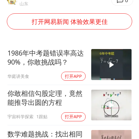
王艺迪2-4不敌张本美和止步4强
0
山东
于东来直播和胖东来核心团队开会
打开网易新闻 体验效果更佳
2025年小学教师减少13.19万
《龙餐馆》 冲奖
笔试第一被劝弃考涉事副校长被撤职
1986年中考题错误率高达
上海有出现龙卷潜势
90%，你敢挑战吗？
奋力开创中国式现代化建设新局面
华庭讲美食
打开APP
你敢相信勾股定理，竟然
能推导出圆的方程
宇宙科学探索
1跟贴
打开APP
数学难题挑战：找出相同