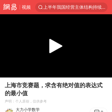
视频
上半年我国经营主体结构持续优化
上海全域长途客运班次全部停运
白海豚将给京津冀带来大暴雨
王传君 《披荆斩棘》
上海暴雨红色预警
国足U17与阿森纳决赛取消 并列冠军
王艺迪无缘横滨赛决赛
00:00
01:59
于东来回应胖东来近25年老店年底关闭
Play
Ent
full
上门女婿出轨女邻居多年被判重婚罪
上海市竞赛题，求含有绝对值的表达式
的最小值
女子发现前夫婚内与第三者育子
声明：个人原创，仅供参考
以军士兵把枪口对准中国记者
大力小学数学