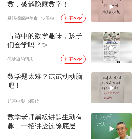
数，破解隐藏数字！
马蹄烫嘴说美食
12跟贴
打开APP
古诗中的数学趣味，孩子
们会学吗？✨
侃故事的阿庆
打开APP
数学题太难？试试动动脑
吧！
起喜电影
6跟贴
数学老师黑板讲题生动有
趣，一招讲透连除底层逻
辑！