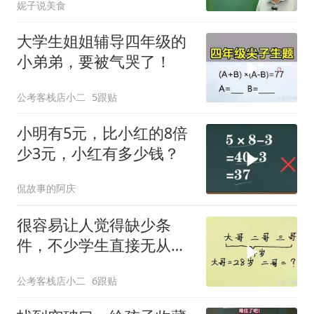
妮子说美食
大学生姐姐辅导四年级的
小弟弟，要被气哭了！
公考客栈店小二
5跟贴
小明有5元，比小红的8倍
少3元，小红有多少钱？
侃故事的阿庆
很容易让人觉得缺少条
件，不少学生直接无从下
笔
公考客栈店小二
6跟贴