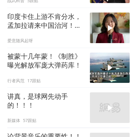
战武科普
5跟贴
印度卡住上游不肯分水，
孟加拉请来中国治河！一
条河如何改写南亚 ？
爱意随风起呀
被蒙十几年蒙！《制胜》
曝光解放军庞大弹药库！
行者风范
17跟贴
讲真，是球网先动手
的！！！
新媒体
57跟贴
论背景音乐的重要性！！