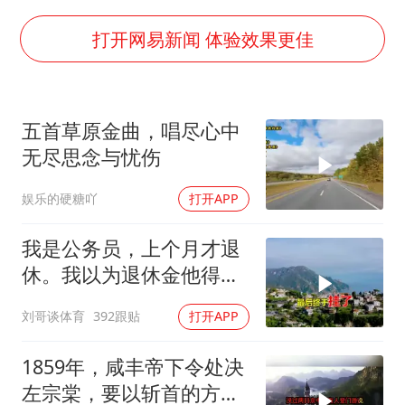
浙江省甬江发生2026年第1号洪水
暑期研学游升温 在旅途中增长知识
打开网易新闻 体验效果更佳
猫咪过火把节被抹成黑猫
宝妈给四胞胎取名平安喜乐
五首草原金曲，唱尽心中
BLG经理辟谣Bin离队
无尽思念与忧伤
暴雨预报为何有时感觉不准
娱乐的硬糖吖
打开APP
总书记点赞的非遗苗绣焕发新生机
我是公务员，上个月才退
休。我以为退休金他得有
九千多块钱，可是
刘哥谈体育
392跟贴
打开APP
1859年，咸丰帝下令处决
左宗棠，要以斩首的方式