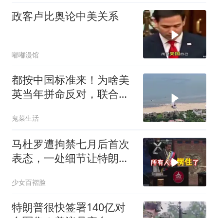
政客卢比奥论中美关系
嘟嘟漫馆
都按中国标准来！为啥美
英当年拼命反对，联合国
反而全盘接受？
鬼菜生活
马杜罗遭拘禁七月后首次
表态，一处细节让特朗普
陷于被动
少女百褶脸
特朗普很快签署140亿对