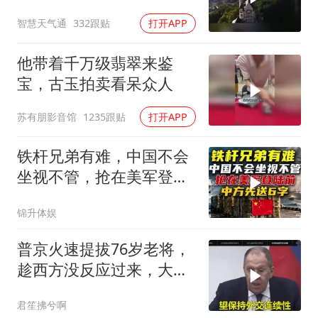
公开行刑，在那生死攸关
智慧天气通
332跟贴
打开APP
的关头
他带着千万级翡翠来鉴
宝，古玉拍卖看呆众人
苏有朋影音馆
1235跟贴
打开APP
铁杆兄弟有难，中国不会
坐视不管，抢在美军登陆
前，中方先送6字
锦升体娱
普京火速提拔76岁老将，
趁西方没反应过来，大鹅
外交要动真格了
君笙拂兮啊