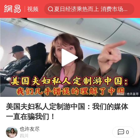
视频
夏日经济乘热而上 消费市场向新而行
白海豚对华东华北影响会大于巴威
于东来回应胖东来近25年老店年底关闭
以拒绝“和平委员会”的加沙和平计划
全球最大级别运输船通过长江大桥
独闯南太行的失联女生最后轨迹已确认
央视新主播李秋莹母校发文祝贺
00:00
18:49
上门女婿出轨女邻居多年被判重婚罪
Play
Ent
full
国足U17与阿森纳决赛取消 并列冠军
美国夫妇私人定制游中国：我们的媒体
一直在骗我们！
香港刷新1884年以来最高气温纪录
上海全力守护市民“菜篮子”
也许友尽
0
四川