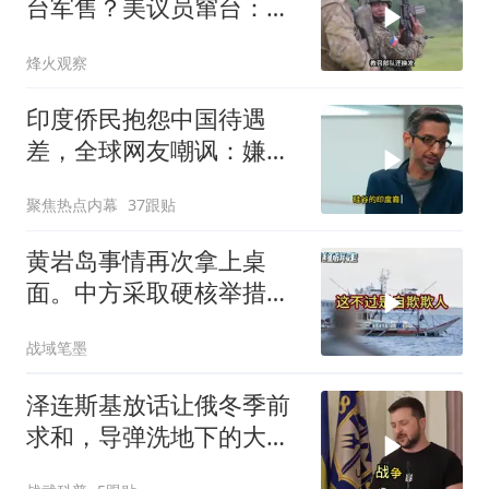
台军售？美议员窜台：必
须以实力拒统
烽火观察
印度侨民抱怨中国待遇
差，全球网友嘲讽：嫌差
就回印度啊
聚焦热点内幕
37跟贴
黄岩岛事情再次拿上桌
面。中方采取硬核举措，
引发了各方的大量关注，
战域笔墨
一起来听听
泽连斯基放话让俄冬季前
求和，导弹洗地下的大饼
画给谁看