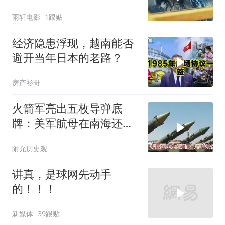
况惊险万分
雨轩电影
1跟贴
经济隐患浮现，越南能否
避开当年日本的老路？
房产衫哥
火箭军亮出五枚导弹底
牌：美军航母在南海还有
安全区吗？
附允历史观
讲真，是球网先动手
的！！！
新媒体
39跟贴