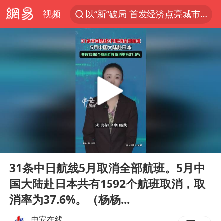
视频
以“新”破局 首发经济点亮城市消费活力
U17国足三战全胜
青海海西州茫崖市发生3.1级地震
我国编制完成新版全月地质图
台风白海豚登陆地点更新
巡查组提问 工作人员偷用手机查答案
看守所辅警收受10万获刑1年
00:00
00:14
多地要求领导干部带头休假
Play
Ent
full
台风白海豚进入48小时警戒线
31条中日航线5月取消全部航班。5月中
国大陆赴日本共有1592个航班取消，取
宇树科技发行价格150.80元/股
消率为37.6%。（杨杨...
外交部发言人就广岛核爆81周年等答记者问
中安在线