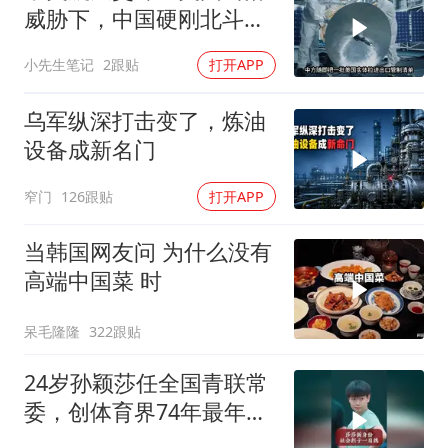
威胁下，中国硬刚北斗升
级+重复火箭
小先生笔记
2跟贴
打开APP
乌军纵深打击变了，炼油
设备成新名门
窄门
126跟贴
打开APP
当韩国网友问 为什么没有
高端中国菜 时
呆毛隆隆
322跟贴
24岁孙颖莎任全国青联常
委，创体育界74年最年轻
纪录