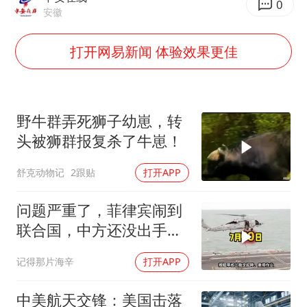
佛得角门将亮相智利俱乐部主场
0
安徽
首次证实！“胶球”存在
打开网易新闻 体验效果更佳
民警发现救助的拾荒老人是逃犯
中方回应是否在太平洋海底开采稀土
27岁女子成组织卖淫集团主犯被通缉
野牛群弄死狮子幼崽，转
法国将禁止“未经同意的电话营销”
头被狮群报复杀了牛崽！
奋进开新局 实干挑大梁
舒克动物记
2跟贴
打开APP
问题严重了，菲律宾闹到
联合国，中方还没出手，
东盟两国先出手了
记得那片海辛
打开APP
中美航天交锋：美国击落