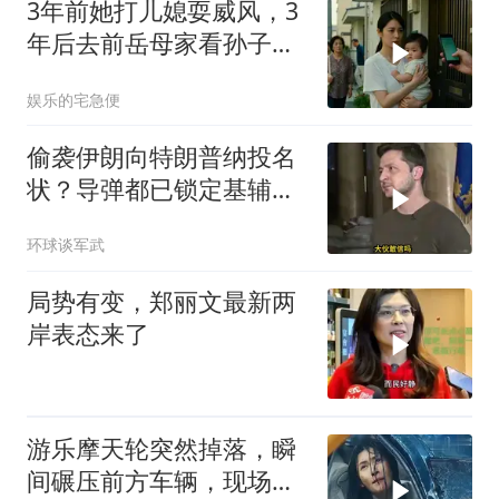
3年前她打儿媳耍威风，3
年后去前岳母家看孙子，
当场惊呆
娱乐的宅急便
偷袭伊朗向特朗普纳投名
状？导弹都已锁定基辅才
火速道歉，泽连斯基这场
环球谈军武
豪赌到底有多疯？
局势有变，郑丽文最新两
岸表态来了
游乐摩天轮突然掉落，瞬
间碾压前方车辆，现场状