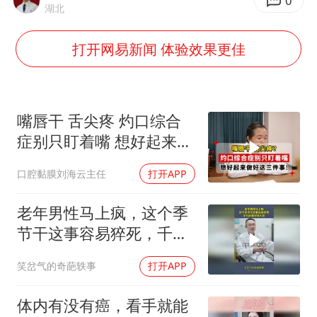
白海豚将正面袭击贯穿浙江
0
湖北
酒店回应车内过夜被收150元
打开网易新闻 体验效果更佳
黄金牛市回来了吗
酒店花洒现排泄物住客索赔遭拒
杭州全市有序停课
嘴唇干 舌尖疼 灼口综合
乐享全民健身 共筑健康中国
症别只盯着嘴 想好起来做
好这三件事
口腔黏膜刘海云主任
打开APP
老年男性马上疯，这个季
节干这事容易猝死，千万
补要对号入座
笑岔气的奇葩轶事
打开APP
体内有没有癌，看手就能