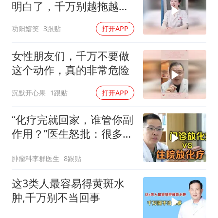
明白了，千万别越拖越
晚！
功阳嬉笑
3跟贴
打开APP
女性朋友们，千万不要做
这个动作，真的非常危险
沉默开心果
1跟贴
打开APP
“化疗完就回家，谁管你副
作用？”医生怒批：很多人
就这样放弃了
肿瘤科李群医生
8跟贴
这3类人最容易得黄斑水
肿,千万别不当回事