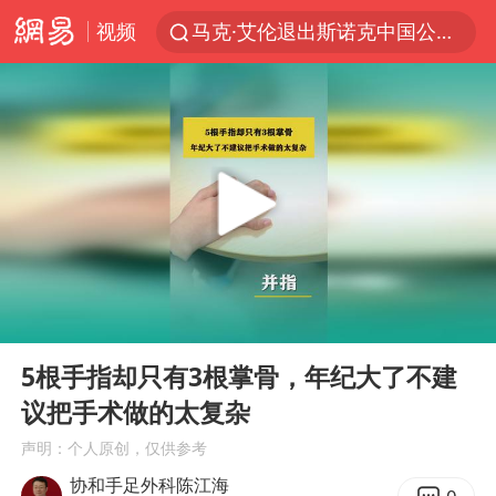
视频
马克·艾伦退出斯诺克中国公开赛
新疆优化调整景区内自驾服务费
央视新主播李秋莹孙亚鹏亮相
商场现钱学森巨幅海报 负责人回应
情侣平潭拍日出坠崖1死1伤
36岁男演员成景区NPC后人气爆棚
全民健身事业高质量发展
00:00
01:08
台当局重金为“台独”织“皇帝新衣”
Play
Ent
full
几元成本的AI广告导致千万市值蒸发
5根手指却只有3根掌骨，年纪大了不建
议把手术做的太复杂
老挝国会主席赛宋蓬逝世
声明：个人原创，仅供参考
夏日经济乘“热”而上 消费市场向“新”而行
协和手足外科陈江海