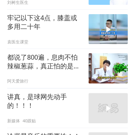
刘树生医生
牢记以下这4点，膝盖或
多用二十年
袁医生课堂
都说了800遍，息肉不怕
辣椒葱蒜，真正怕的是这
4样
阿天爱旅行
讲真，是球网先动手
的！！！
新媒体
40跟贴