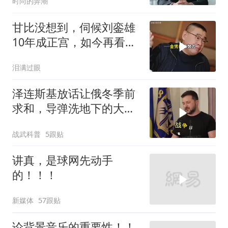
时尚的弄潮
我
甘比没想到，伺候刘銮雄
10年成正宫，如今再看吕
丽君才是人生赢家
泪满过眼
泽连斯基放话让俄冬季前
求和，导弹洗地下的大饼
画给谁看
战武科普
5跟贴
讲真，是球网先动手
的！！！
新媒体
57跟贴
论背景音乐的重要性！！