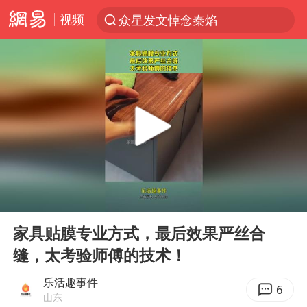
众星发文悼念秦焰
视频
新能源汽车产业链提速
SK海力士回应“或出售重庆工厂”传闻
大连一起飞航班因乘客可乐爆瓶折返
费大厨不自称“大王”了
血指纹匹配成功，20年悬案告破！凶手被执行死刑
辽宁28名务农人员中暑死亡？官方辟谣
00:00
00:11
独闯南太行失联女子遗体已找到
Play
Ent
full
“还不如不放假”
家具贴膜专业方式，最后效果严丝合
缝，太考验师傅的技术！
医疗垃圾做手机壳 这也是谋财害命
武契奇：欧洲已处于大战边缘
乐活趣事件
6
山东
7月CPI同比上涨0.5% 经济内生增长动力持续增强