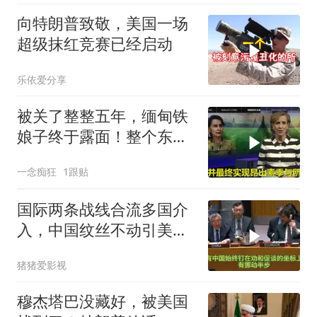
向特朗普致敬，美国一场
超级抹红竞赛已经启动
乐依爱分享
被关了整整五年，缅甸铁
娘子终于露面！整个东南
亚都紧张了？
一念痴狂
1跟贴
国际两条战线合流多国介
入，中国纹丝不动引美方
焦虑
猪猪爱影视
穆杰塔巴没藏好，被美国