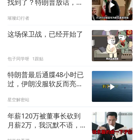
找到了？特朗普放话，这
是伊朗最后的机会
璀璨幻行者
这场保卫战，已经开始了
包子同学呀
1跟贴
特朗普最后通牒48小时已
过，伊朗没服软反而亮出
真正底牌，难怪美军越打
星空解密站
越被动
年薪120万被董事长砍到
月薪2万，我沉默不语，
当天竞品出12倍薪资挖走