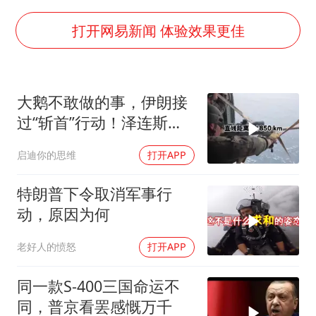
部分银行上调存款利率
打开网易新闻 体验效果更佳
货车高速制动失灵 交警护航化险为夷
白海豚突然大拐弯 走出罕见路线
大鹅不敢做的事，伊朗接
朱一龙的鼻子怎么了
过“斩首”行动！泽连斯基
成都多趟列车临时停运
这次真悬了？
启迪你的思维
打开APP
路虎卫士限时降17万 BBA已集体降价
下党之路
特朗普下令取消军事行
动，原因为何
老好人的愤怒
打开APP
同一款S-400三国命运不
同，普京看罢感慨万千