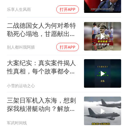
乐享人生风雨
打开APP
二战德国女人为何对希特
勒死心塌地，甘愿献出一
切？
别人都叫我阿腈
打开APP
大案纪实：真实案件揭人
性真相，每个故事都令人
震撼
小雪的运动之心
三架日军机入东海，想刺
探我核潜艇动向？解放军
导弹剑指日军基地
军武时间线